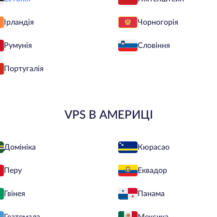
Ірландія
Чорногорія
Румунія
Словіння
Португалія
VPS В АМЕРИЦІ
Домініка
Кюрасао
Перу
Еквадор
Гвінея
Панама