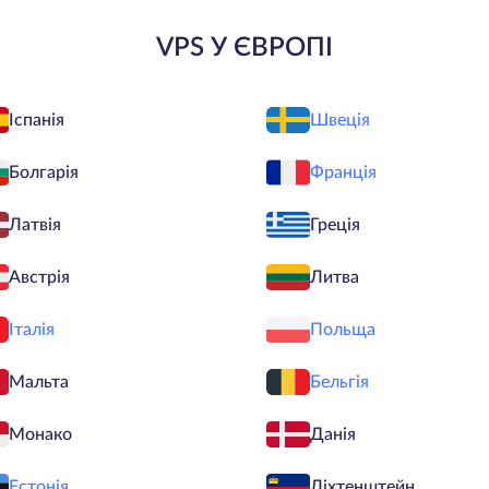
VPS У ЄВРОПІ
Іспанія
Швеція
Болгарія
Франція
Латвія
Греція
Австрія
Литва
Італія
Польща
Мальта
Бельгія
Монако
Данія
Естонія
Ліхтенштейн