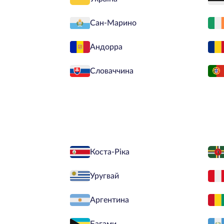
Сан-Марино
Андорра
Словаччина
Коста-Ріка
Уругвай
Аргентина