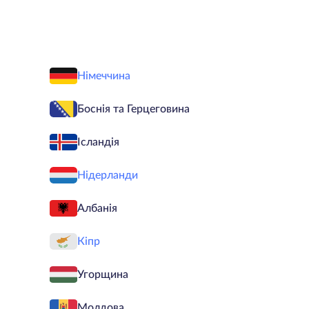
Німеччина
Боснія та Герцеговина
Ісландія
Нідерланди
Албанія
Кіпр
Угорщина
Молдова