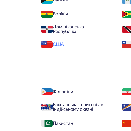
Багами
Болівія
Домініканська
Республіка
США
Філіппіни
Британська територія в
Індійському океані
Пакистан