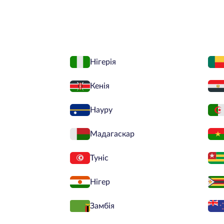
Нігерія
Кенія
Науру
Мадагаскар
Туніс
Нігер
Замбія