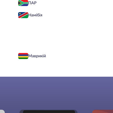
ПАР
Намібія
Маврикій