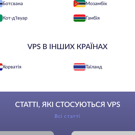
Ботсвана
Мозамбік
Кот-д'Івуар
Гамбія
VPS В ІНШИХ КРАЇНАХ
Хорватія
Таїланд
СТАТТІ, ЯКІ СТОСУЮТЬСЯ VPS
Всі статті