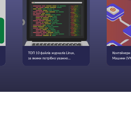
ТОП 10 файлів журналів Linux,
Контейнери 
за якими потрібно уважно
Машини (VМ
стежити
ключові від