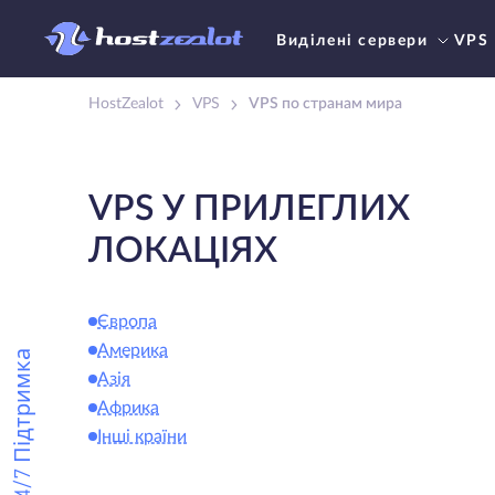
Виділені сервери
VPS
HostZealot
VPS
VPS по странам мира
VPS У ПРИЛЕГЛИХ
ЛОКАЦІЯХ
Європа
Америка
24/7 Підтримка
Азія
Африка
Інші країни