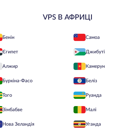
VPS В АФРИЦІ
Бенін
Самоа
Єгипет
Джибуті
Алжир
Камерун
Буркіна-Фасо
Беліз
Того
Руанда
Зімбабве
Малі
Нова Зеландія
Уганда