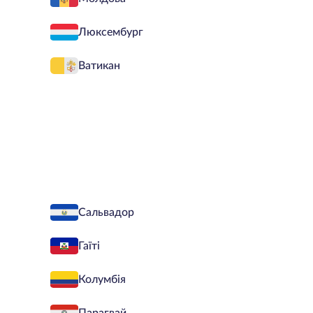
Люксембург
Ватикан
Сальвадор
Гаїті
Колумбія