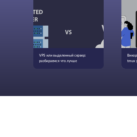
VPS или выделенный сервер:
Викор
разбираемся что лучше
tmux 
посіб