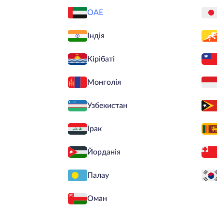
ОАЕ
Індія
Кірібаті
Монголія
Узбекистан
Ірак
Йорданія
Палау
Оман