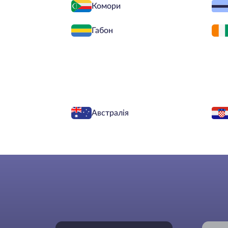
Комори
Габон
Австралія