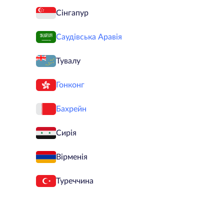
Сінгапур
Саудівська Аравія
Тувалу
Гонконг
Бахрейн
Сирія
Вірменія
Туреччина