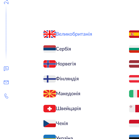
Великобританія
Сербія
Норвегія
Фінляндія
Македонія
Швейцарія
Чехія
Україна