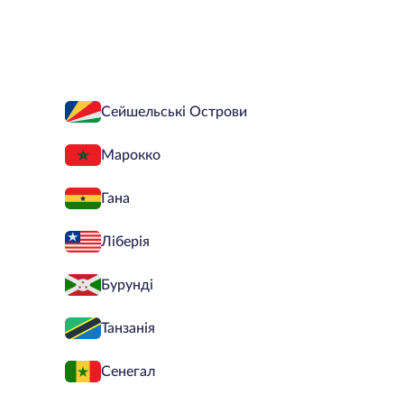
Сейшельські Острови
Марокко
Гана
Ліберія
Бурунді
Танзанія
Сенегал