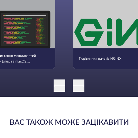
истання можливостей
Порівняння пакетів NGINX
у Linux та macOS:
ник з tmux
ВАС ТАКОЖ МОЖЕ ЗАЦІКАВИТИ