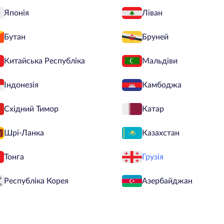
Японія
Ліван
Бутан
Бруней
Китайська Республіка
Мальдіви
Індонезія
Камбоджа
Східний Тимор
Катар
Шрі-Ланка
Казахстан
Тонга
Грузія
Республіка Корея
Азербайджан