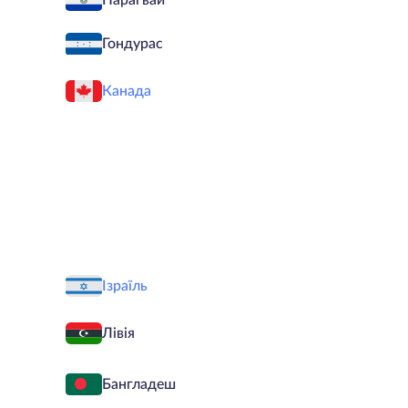
Парагвай
Гондурас
Канада
Ізраїль
Лівія
Бангладеш