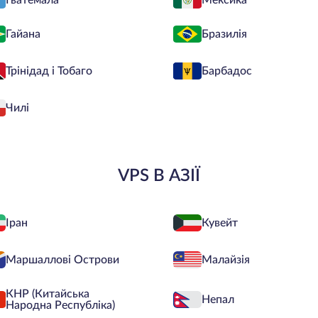
Гватемала
Мексика
Гайана
Бразилія
Трінідад і Тобаго
Барбадос
Чилі
VPS В АЗІЇ
Іран
Кувейт
Маршаллові Острови
Малайзія
КНР (Китайська
Непал
Народна Республіка)