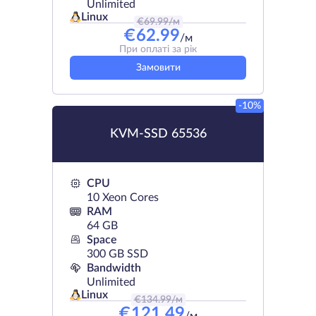
Unlimited
Linux
€
69.99
/м
€
62.99
/м
При оплаті за рік
Замовити
-10%
KVM-SSD 65536
CPU
10 Xeon Cores
RAM
64 GB
Space
300 GB SSD
Bandwidth
Unlimited
Linux
€
134.99
/м
€
121.49