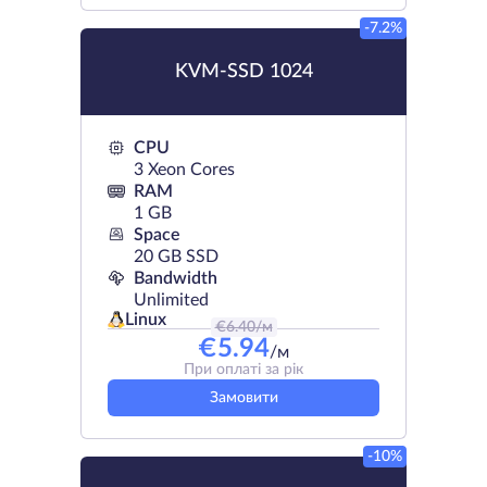
-7.2%
KVM-SSD 1024
CPU
3 Xeon Cores
RAM
1 GB
Space
20 GB SSD
Bandwidth
Unlimited
Linux
€
6.40
/м
€
5.94
/м
При оплаті за рік
Замовити
-10%