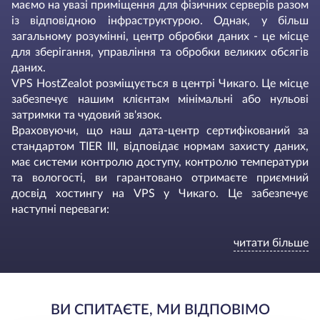
маємо на увазі приміщення для фізичних серверів разом
із відповідною інфраструктурою. Однак, у більш
загальному розумінні, центр обробки даних - це місце
для зберігання, управління та обробки великих обсягів
даних.
VPS HostZealot розміщується в центрі Чикаго. Це місце
забезпечує нашим клієнтам мінімальні або нульові
затримки та чудовий зв'язок.
Враховуючи, що наш дата-центр сертифікований за
стандартом TIER III, відповідає нормам захисту даних,
має системи контролю доступу, контролю температури
та вологості, ви гарантовано отримаєте приємний
досвід хостингу на VPS у Чикаго. Це забезпечує
наступні переваги:
Мінімальна затримка та хороший зв'язок;
читати більше
Потужна мережева інфраструктура;
Підвищена безпека та захист серверів;
Гнучкість і масштабованість пакетів VPS;
Надійні варіанти резервного копіювання та
ВИ СПИТАЄТЕ, МИ ВІДПОВІМО
аварійного відновлення;