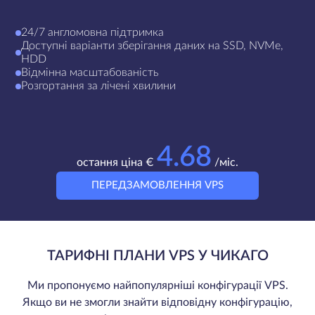
24/7 англомовна підтримка
Доступні варіанти зберігання даних на SSD, NVMe,
HDD
Відмінна масштабованість
Розгортання за лічені хвилини
4.68
остання ціна €
/міс.
ПЕРЕДЗАМОВЛЕННЯ VPS
ТАРИФНІ ПЛАНИ VPS У ЧИКАГО
Ми пропонуємо найпопулярніші конфігурації VPS.
Якщо ви не змогли знайти відповідну конфігурацію,