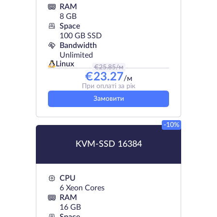
RAM
8 GB
Space
100 GB SSD
Bandwidth
Unlimited
Linux
€
25.85
/м
€
23.27
/м
При оплаті за рік
Замовити
-10%
KVM-SSD 16384
CPU
6 Xeon Cores
RAM
16 GB