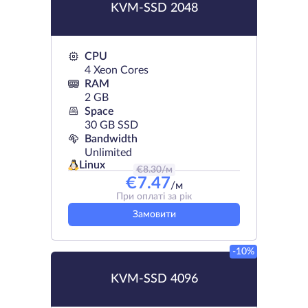
KVM-SSD 2048
CPU
4 Xeon Cores
RAM
2 GB
Space
30 GB SSD
Bandwidth
Unlimited
Linux
€
8.30
/м
€
7.47
/м
При оплаті за рік
Замовити
-10%
KVM-SSD 4096