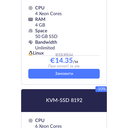
CPU
4 Xeon Cores
RAM
4 GB
Space
50 GB SSD
Bandwidth
Unlimited
Linux
€
15.95
/м
€
14.35
/м
При оплаті за рік
Замовити
-10%
KVM-SSD 8192
CPU
6 Xeon Cores