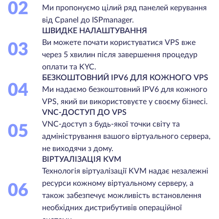
02
Ми пропонуємо цілий ряд панелей керування
від Cpanel до ISPmanager.
ШВИДКЕ НАЛАШТУВАННЯ
Ви можете почати користуватися VPS вже
03
через 5 хвилин після завершення процедур
оплати та KYC.
БЕЗКОШТОВНИЙ IPV6 ДЛЯ КОЖНОГО VPS
04
Ми надаємо безкоштовний IPV6 для кожного
VPS, який ви використовуєте у своєму бізнесі.
VNC-ДОСТУП ДО VPS
VNC-доступ з будь-якої точки світу та
05
адміністрування вашого віртуального сервера,
не виходячи з дому.
ВІРТУАЛІЗАЦІЯ KVM
Технологія віртуалізації KVM надає незалежні
ресурси кожному віртуальному серверу, а
06
також забезпечує можливість встановлення
необхідних дистрибутивів операційної