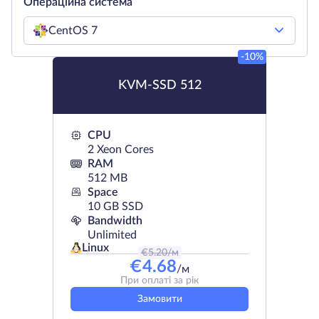
Операційна система
CentOS 7
-10%
KVM-SSD 512
CPU
2 Xeon Cores
RAM
512 MB
Space
10 GB SSD
Bandwidth
Unlimited
Linux
€
5.20
/м
€
4.68
/м
При оплаті за рік
Замовити