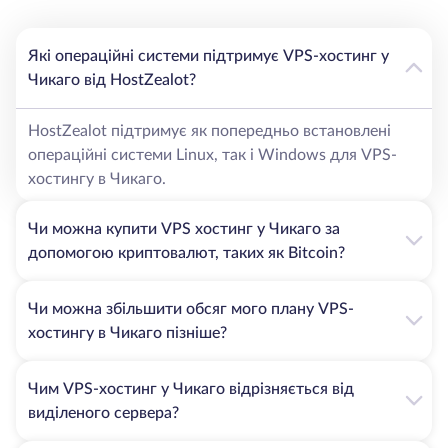
Оперативне усунення несправностей від нашої
команди технічних спеціалістів на місці;
24/7 професійна підтримка клієнтів;
Які операційні системи підтримує VPS-хостинг у
Чикаго від HostZealot?
Оптимальна продуктивність мережі та
HostZealot підтримує як попередньо встановлені
високошвидкісне підключення в Чикаго
операційні системи Linux, так і Windows для VPS-
Чикаго відоме своєю розвиненою інфраструктурою та
хостингу в Чикаго.
відмінним підключенням, що робить його оптимальним
вибором для організацій, яким потрібна надійна
Чи можна купити VPS хостинг у Чикаго за
продуктивність серверів. Мінімальний час простою
допомогою криптовалют, таких як Bitcoin?
нашого VPS-хостингу в Чикаго досягається завдяки
найсучаснішим дата-центрам і високопродуктивній
мережі.
Чи можна збільшити обсяг мого плану VPS-
Крім того, якщо ваш бізнес орієнтований на
хостингу в Чикаго пізніше?
американську аудиторію, Чикаго - ідеальне місце для
розміщення сервера. Він відомий як місце, доступне як
Чим VPS-хостинг у Чикаго відрізняється від
зі східного, так і з західного узбережжя, тому
виділеного сервера?
користувачі, яких ви хочете залучити за допомогою
VPS-хостингу в Чикаго, не матимуть проблем із