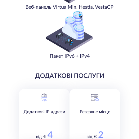
Веб-панель VirtualMin, Hestia, VestaCP
Пакет IPv6 + IPv4
ДОДАТКОВІ ПОСЛУГИ
Додаткові IP-адреси
Резервне місце
4
2
від €
від €