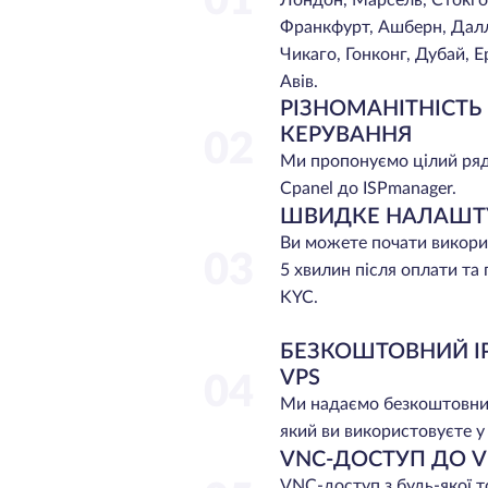
01
Лондон, Марсель, Стокголь
Франкфурт, Ашберн, Далла
Чикаго, Гонконг, Дубай, Е
Авів.
РІЗНОМАНІТНІСТЬ
КЕРУВАННЯ
02
Ми пропонуємо цілий ряд
Cpanel до ISPmanager.
ШВИДКЕ НАЛАШТ
Ви можете почати викори
03
5 хвилин після оплати т
KYC.
БЕЗКОШТОВНИЙ I
VPS
04
Ми надаємо безкоштовни
який ви використовуєте у 
VNC-ДОСТУП ДО V
VNC-доступ з будь-якої то