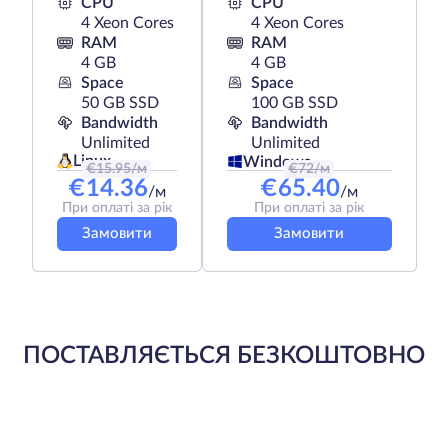
CPU
CPU
4 Xeon Cores
4 Xeon Cores
RAM
RAM
4 GB
4 GB
Space
Space
50 GB SSD
100 GB SSD
Bandwidth
Bandwidth
Unlimited
Unlimited
Linux
Windows
€
15.95
/м
€
72
/м
€
14.36
€
65.40
/м
/м
При оплаті за рік
При оплаті за рік
Замовити
Замовити
ПОСТАВЛЯЄТЬСЯ БЕЗКОШТОВНО