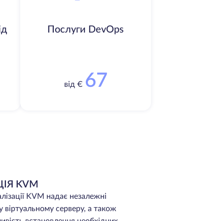
ід
Послуги DevOps
67
від €
ЦІЯ KVM
алізації KVM надає незалежні
 віртуальному серверу, а також