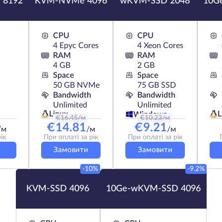
 8192
KVM-NVMe 4096
wKVM-SSD 2048
10G
CPU
CPU
4 Epyc Cores
4 Xeon Cores
RAM
RAM
4 GB
2 GB
Space
Space
50 GB NVMe
75 GB SSD
Bandwidth
Bandwidth
Unlimited
Unlimited
Linux
L
Windows
€
16.45
/м
€
10.23
/м
€
14.81
€
9.21
/м
/м
/м
ік
При оплаті за рік
При оплаті за рік
Замовити
Замовити
-10%
-9.2%
KVM-SSD 4096
10Ge-wKVM-SSD 4096