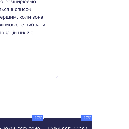
вно розширюємо
ься в список
 першим, коли вона
 ви можете вибрати
 локацій нижче.
-10%
-10%