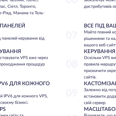
06
м, Таллінн, Тбілісі,
забезпечує можл
с, Сіетл, Торонто,
дистрибутивів о
р-Ріяд, Манама та Тель-
 ПАНЕЛЕЙ
ВСЕ ПІД В
Майте повний к
07
 панелей керування від
рішеннями та на
вашого веб-сайт
УВАННЯ
КЕРУВАННЯ
стовувати VPS вже через
Оскільки VPS ви
08
а проходження процедур
правила маршрут
призначити окре
сайтів.
PV6 ДЛЯ КОЖНОГО
КАСТОМІЗА
Залежно від пот
09
й IPV6 для кожного VPS,
встановити дода
своєму бізнесі.
свій сервер.
PS
МАСШТАБО
чки світу та
Відчуваєте, що в