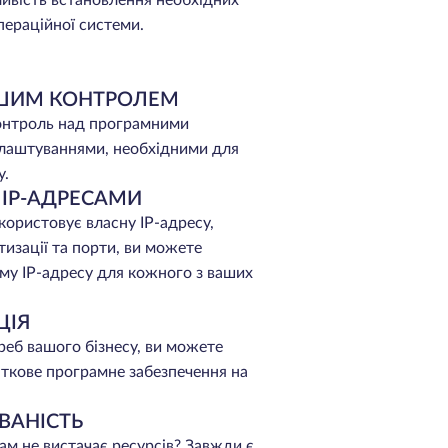
ивість встановлення необхідних
пераційної системи.
АШИМ КОНТРОЛЕМ
онтроль над програмними
лаштуваннями, необхідними для
у.
 IP-АДРЕСАМИ
користовує власну IP-адресу,
изації та порти, ви можете
му IP-адресу для кожного з ваших
ЦІЯ
реб вашого бізнесу, ви можете
ткове програмне забезпечення на
ВАНІСТЬ
ам не вистачає ресурсів? Завжди є