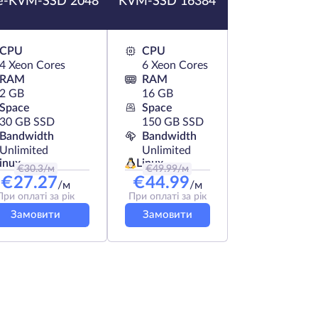
e-KVM-SSD 2048
KVM-SSD 16384
CPU
CPU
4 Xeon Cores
6 Xeon Cores
RAM
RAM
2 GB
16 GB
Space
Space
30 GB SSD
150 GB SSD
Bandwidth
Bandwidth
Unlimited
Unlimited
inux
Linux
€
30.3
/м
€
49.99
/м
€
27.27
€
44.99
/м
/м
При оплаті за рік
При оплаті за рік
Замовити
Замовити