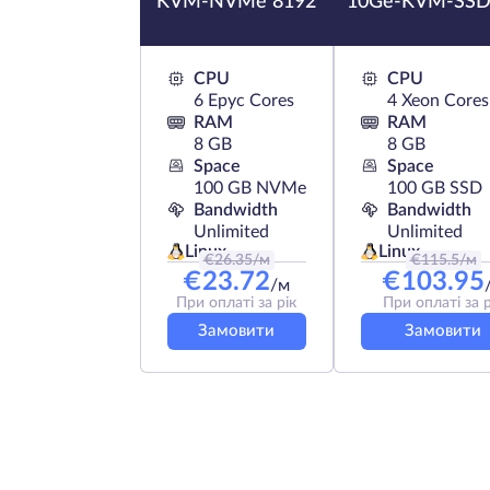
KVM-NVMe 8192
10Ge-KVM-SSD
CPU
CPU
6 Epyc Cores
4 Xeon Cores
RAM
RAM
8 GB
8 GB
Space
Space
100 GB NVMe
100 GB SSD
Bandwidth
Bandwidth
Unlimited
Unlimited
Linux
Linux
€
26.35
/м
€
115.5
/м
€
23.72
€
103.95
/м
При оплаті за рік
При оплаті за р
Замовити
Замовити