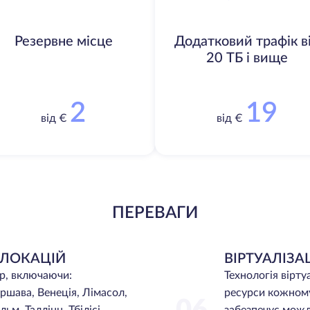
Резервне місце
Додатковий трафік в
20 ТБ і вище
2
19
від €
від €
ПЕРЕВАГИ
 ЛОКАЦІЙ
ВІРТУАЛІЗА
ір, включаючи:
Технологія вірту
ршава, Венеція, Лімасол,
ресурси кожному