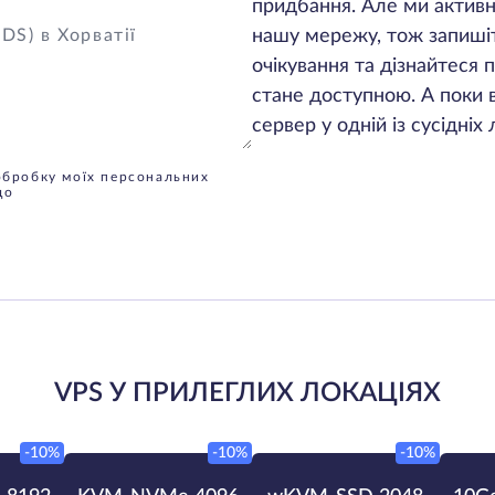
придбання. Але ми акти
нашу мережу, тож запишіт
очікування та дізнайтеся
стане доступною. А поки
сервер у одній із сусідніх
обробку моїх персональних
до
VPS У ПРИЛЕГЛИХ ЛОКАЦІЯХ
-10%
-10%
-10%