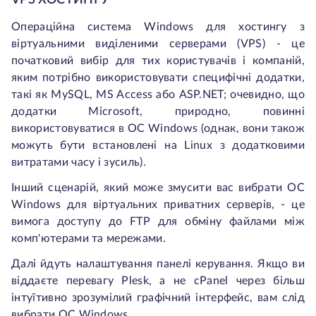
VPS ХОСТИНГУ
Операційна система Windows для хостингу з
віртуальними виділеними серверами (VPS) - це
початковий вибір для тих користувачів і компаній,
яким потрібно використовувати специфічні додатки,
такі як MySQL, MS Access або ASP.NET; очевидно, що
додатки Microsoft, природно, повинні
використовуватися в ОС Windows (однак, вони також
можуть бути встановлені на Linux з додатковими
витратами часу і зусиль).
Інший сценарій, який може змусити вас вибрати ОС
Windows для віртуальних приватних серверів, - це
вимога доступу до FTP для обміну файлами між
комп'ютерами та мережами.
Далі йдуть налаштування панелі керування. Якщо ви
віддаєте перевагу Plesk, а не cPanel через більш
інтуїтивно зрозумілий графічний інтерфейс, вам слід
вибрати ОС Windows.