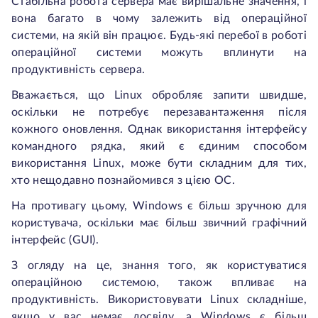
Стабільна робота сервера має вирішальне значення, і
вона багато в чому залежить від операційної
системи, на якій він працює. Будь-які перебої в роботі
операційної системи можуть вплинути на
продуктивність сервера.
Вважається, що Linux обробляє запити швидше,
оскільки не потребує перезавантаження після
кожного оновлення. Однак використання інтерфейсу
командного рядка, який є єдиним способом
використання Linux, може бути складним для тих,
хто нещодавно познайомився з цією ОС.
На противагу цьому, Windows є більш зручною для
користувача, оскільки має більш звичний графічний
інтерфейс (GUI).
З огляду на це, знання того, як користуватися
операційною системою, також впливає на
продуктивність. Використовувати Linux складніше,
якщо у вас немає досвіду, а Windows є більш