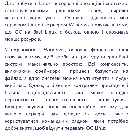
Дистрибутиви Linux як серверні операційні системи є
найпопулярнішими рішеннями серед широкої
категорії користувачів. Основна відмінність між
сервером Linux і сервером Windows полягає в тому,
що ОС на базі Linux є безкоштовною і споживає
менше ресурсів.
У порівнянні з Windows, основна філософія Linux
полягає в тому, щоб зробити структуру операційної
системи максимально простою. Всі компоненти,
включаючи фреймворк і процеси, базуються на
файлах, а ядро системи можна налаштувати в будь-
який час. Однак, з більшим контролем приходить і
більша відповідальність, яка може швидко
переповнити непідготовленого користувача.
Використовуючи Linux як операційну систему для
вашого сервера, вам доведеться досить часто
користуватися командним рядком, який потрібно
добре знати, щоб відчути переваги ОС Linux.