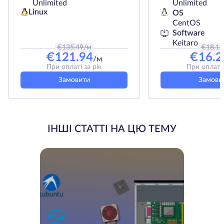
Unlimited
Unlimited
Linux
OS
CentOS
Software
Keitaro
€
135.49
/м
€
18.1
/
€
121.94
€
16.2
/м
При оплаті за рік
При оплаті 
Замовити
Замови
ІНШІ СТАТТІ НА ЦЮ ТЕМУ