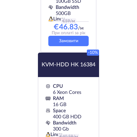
100GB SSD
Bandwidth
500GB
Linux
€
59
/м
€
46.83
/м
При оплаті за рік
Замовити
-10%
KVM-HDD HK 16384
CPU
6 Xeon Cores
RAM
16 GB
Space
400 GB HDD
Bandwidth
300 Gb
Linux
€
40.59
/м