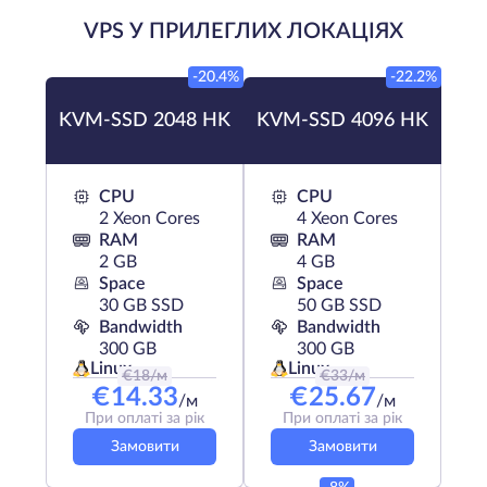
VPS У ПРИЛЕГЛИХ ЛОКАЦІЯХ
-20.4%
-22.2%
KVM-SSD 2048 HK
KVM-SSD 4096 HK
CPU
CPU
2 Xeon Cores
4 Xeon Cores
RAM
RAM
2 GB
4 GB
Space
Space
30 GB SSD
50 GB SSD
Bandwidth
Bandwidth
300 GB
300 GB
Linux
Linux
€
18
/м
€
33
/м
€
14.33
€
25.67
/м
/м
При оплаті за рік
При оплаті за рік
Замовити
Замовити