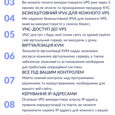
03
Ви можете почати використовувати VPS вже через 5
хвилин після оплати та проходження процедур KYC.
БЕЗКОШТОВНИЙ IPV6 ДЛЯ КОЖНОГО VPS
04
Ми надаємо безкоштовний IPV6 для кожного VPS,
який ви використовуєте у своєму бізнесі.
VNC-ДОСТУП ДО VPS
05
VNC-доступ з будь-якої точки світу та адмініструйте
свій віртуальний сервер, не виходячи з дому.
ВІРТУАЛІЗАЦІЯ KVM
Технологія віртуалізації KVM надає незалежні
06
ресурси кожному віртуальному серверу, а також
забезпечує можливість встановлення необхідних
дистрибутивів операційної системи.
ВСЕ ПІД ВАШИМ КОНТРОЛЕМ
07
Майте повний контроль над програмними
рішеннями та налаштуваннями, необхідними для
вашого веб-сайту.
КЕРУВАННЯ IP-АДРЕСАМИ
Оскільки VPS використовує власну IP-адресу,
08
правила маршрутизації та порти, ви можете
призначити окрему IP-адресу для кожного з ваших