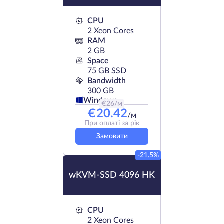
CPU
2 Xeon Cores
RAM
2 GB
Space
75 GB SSD
Bandwidth
300 GB
Windows
€
26
/м
€
20.42
/м
При оплаті за рік
Замовити
-21.5%
wKVM-SSD 4096 HK
CPU
2 Xeon Cores