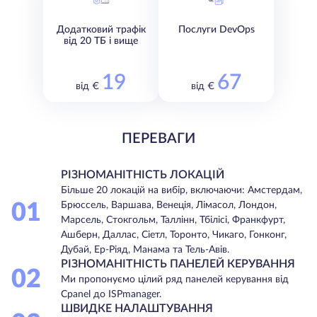
Додатковий трафік
Послуги DevOps
від 20 ТБ і вище
19
67
від €
від €
ПЕРЕВАГИ
РІЗНОМАНІТНІСТЬ ЛОКАЦІЙ
Більше 20 локацій на вибір, включаючи: Амстердам,
01
Брюссель, Варшава, Венеція, Лімасол, Лондон,
Марсель, Стокгольм, Таллінн, Тбілісі, Франкфурт,
Ашберн, Даллас, Сіетл, Торонто, Чикаго, Гонконг,
Дубай, Ер-Ріяд, Манама та Тель-Авів.
РІЗНОМАНІТНІСТЬ ПАНЕЛЕЙ КЕРУВАННЯ
02
Ми пропонуємо цілий ряд панелей керування від
Cpanel до ISPmanager.
ШВИДКЕ НАЛАШТУВАННЯ