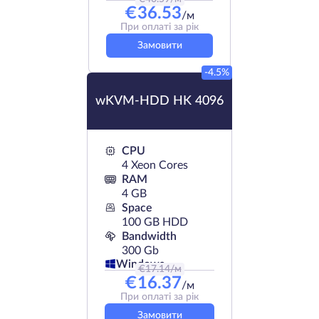
€
36.53
/м
При оплаті за рік
Замовити
-4.5%
wKVM-HDD HK 4096
CPU
4 Xeon Cores
RAM
4 GB
Space
100 GB HDD
Bandwidth
300 Gb
Windows
€
17.14
/м
€
16.37
/м
При оплаті за рік
Замовити