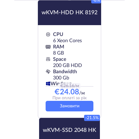
-8%
wKVM-HDD HK 8192
CPU
6 Xeon Cores
RAM
8 GB
Space
200 GB HDD
Bandwidth
300 Gb
Windows
€
26.16
/м
€
24.08
/м
При оплаті за рік
Замовити
-21.5%
wKVM-SSD 2048 HK