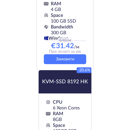
RAM
4 GB
Space
100 GB SSD
Bandwidth
300 GB
Windows
€
40
/м
€
31.42
/м
При оплаті за рік
Замовити
-20.6%
KVM-SSD 8192 HK
CPU
6 Xeon Cores
RAM
8GB
Space