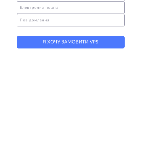
лучших специалистов в отрасли;
Електронна пошта
общение на русском или английском языках.
Повідомлення
Свяжитесь со специалистами HostZealot для получения
дополнительных сведений по интересующим вопросам
Я ХОЧУ ЗАМОВИТИ VPS
– оставляйте заявку или звоните по указанным на сайте
номерам телефонов.