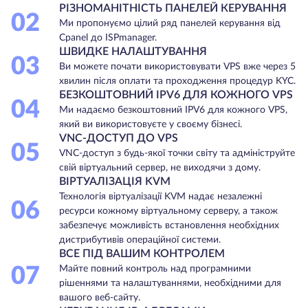
РІЗНОМАНІТНІСТЬ ПАНЕЛЕЙ КЕРУВАННЯ
02
Ми пропонуємо цілий ряд панелей керування від
Cpanel до ISPmanager.
ШВИДКЕ НАЛАШТУВАННЯ
03
Ви можете почати використовувати VPS вже через 5
хвилин після оплати та проходження процедур KYC.
БЕЗКОШТОВНИЙ IPV6 ДЛЯ КОЖНОГО VPS
04
Ми надаємо безкоштовний IPV6 для кожного VPS,
який ви використовуєте у своєму бізнесі.
VNC-ДОСТУП ДО VPS
05
VNC-доступ з будь-якої точки світу та адмініструйте
свій віртуальний сервер, не виходячи з дому.
ВІРТУАЛІЗАЦІЯ KVM
Технологія віртуалізації KVM надає незалежні
06
ресурси кожному віртуальному серверу, а також
забезпечує можливість встановлення необхідних
дистрибутивів операційної системи.
ВСЕ ПІД ВАШИМ КОНТРОЛЕМ
07
Майте повний контроль над програмними
рішеннями та налаштуваннями, необхідними для
вашого веб-сайту.