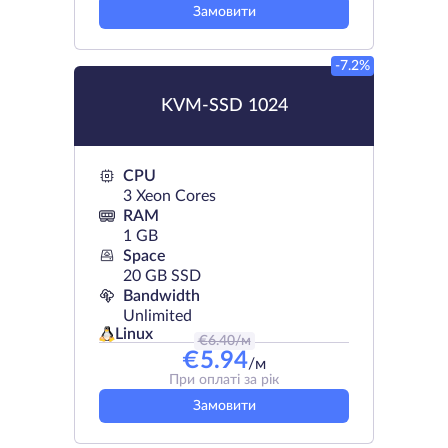
Замовити
-7.2%
KVM-SSD 1024
CPU
3 Xeon Cores
RAM
1 GB
Space
20 GB SSD
Bandwidth
Unlimited
Linux
€
6.40
/м
€
5.94
/м
При оплаті за рік
Замовити