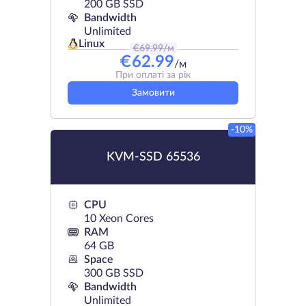
200 GB SSD
Bandwidth
Unlimited
Linux
€
69.99
/м
€
62.99
/м
При оплаті за рік
Замовити
-10%
KVM-SSD 65536
CPU
10 Xeon Cores
RAM
64 GB
Space
300 GB SSD
Bandwidth
Unlimited