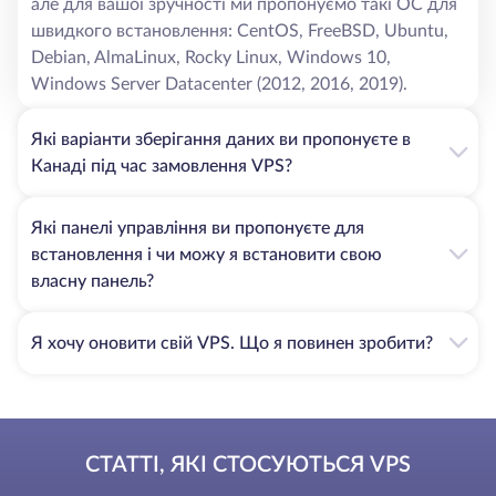
але для вашої зручності ми пропонуємо такі ОС для
идеальный вариант для компаний, которых интересуют
швидкого встановлення: CentOS, FreeBSD, Ubuntu,
города с высокой плотностью финансовых
Debian, AlmaLinux, Rocky Linux, Windows 10,
предприятий и клиентов. Cologix оснащен
Windows Server Datacenter (2012, 2016, 2019).
межзональной системой обнаружения и подавления
пожаров, что гарантирует высочайший для своего
времени уровень безопасности. Кроме того, дата-центр
Які варіанти зберігання даних ви пропонуєте в
надежно защищен от взлома и проникновения на
Канаді під час замовлення VPS?
территорию посторонних – доступ сюда возможен
только после идентификации HID-картой проксимити и
Які панелі управління ви пропонуєте для
прохождения биометрического контроля доступа.
встановлення і чи можу я встановити свою
Территорию ЦОД круглосуточно патрулирует охрана,
власну панель?
что также снижает вероятность физического
проникновения злоумышленников к серверам.
Помимо прочего, виртуальный хостинг сам по себе
Я хочу оновити свій VPS. Що я повинен зробити?
обладает множеством достоинств:
при минимальных расходах на аренду гарантирует
высокую скорость работы размещенных сайтов с
СТАТТІ, ЯКІ СТОСУЮТЬСЯ VPS
минимальным пингом;
мощности сервера легко масштабируются – в