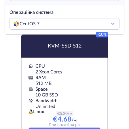
Операційна система
CentOS 7
-10%
KVM-SSD 512
CPU
2 Xeon Cores
RAM
512 MB
Space
10 GB SSD
Bandwidth
Unlimited
Linux
€
5.20
/м
€
4.68
/м
При оплаті за рік