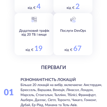
4
2
від €
від €
Додатковий трафік
Послуги DevOps
від 20 ТБ і вище
19
67
від €
від €
ПЕРЕВАГИ
РІЗНОМАНІТНІСТЬ ЛОКАЦІЙ
Більше 20 локацій на вибір, включаючи: Амстердам,
01
Брюссель, Варшава, Венеція, Лімасол, Лондон,
Марсель, Стокгольм, Таллінн, Тбілісі, Франкфурт,
Ашберн, Даллас, Сіетл, Торонто, Чикаго, Гонконг,
Дубай, Ер-Ріяд, Манама та Тель-Авів.