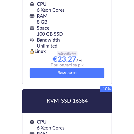
CPU
6 Xeon Cores
RAM
8 GB
Space
100 GB SSD
Bandwidth
Unlimited
Linux
€
25.85
/м
€
23.27
/м
При оплаті за рік
Замовити
-10%
KVM-SSD 16384
CPU
6 Xeon Cores