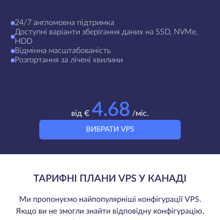
24/7 англомовна підтримка
Доступні варіанти зберігання даних на SSD, NVMe,
HDD
Відмінна масштабованість
Розгортання за лічені хвилини
4.68
від €
/міс.
ВИБРАТИ VPS
ТАРИФНІ ПЛАНИ VPS У КАНАДІ
Ми пропонуємо найпопулярніші конфігурації VPS.
Якщо ви не змогли знайти відповідну конфігурацію,