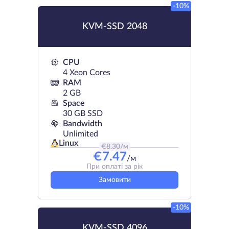
-10%
KVM-SSD 2048
CPU
4 Xeon Cores
RAM
2 GB
Space
30 GB SSD
Bandwidth
Unlimited
Linux
€
8.30
/м
€
7.47
/м
При оплаті за рік
Замовити
-10%
KVM-SSD 4096