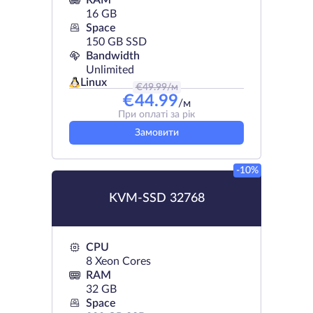
RAM
16 GB
Space
150 GB SSD
Bandwidth
Unlimited
Linux
€
49.99
/м
€
44.99
/м
При оплаті за рік
Замовити
-10%
KVM-SSD 32768
CPU
8 Xeon Cores
RAM
32 GB
Space