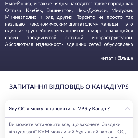
Нью-Йорка, и также рядом находятся такие города как
Оттава, Квебек, Вашингтон, Нью-Джерси, Милуоки,
Миннеаполис и ряд других. Торонто не просто так
называют «экономическим двигателем» Канады – это
один из крупнейших мегаполисов в мире, славящийся
своей продвинутой сетевой инфраструктурой.
Абсолютная надежность здешних сетей обусловлена
грамотной организацией сетей, объект подключен к
нескольким международным интернет магистралям.
читати більше
Компания HostZealot не просто так выбрала дата-центр
Cologix – прежде всего мы руководствовались
высокими требованиями к качеству сетевого
подключения. Cologix предлагает доступ к более чем
ЗАПИТАННЯ ВIДПОВIДЬ О КАНАДI VPS
150 сетям с прямым переходом к крупнейшей в Канаде
некоммерческой точке обмена интернет-трафиком –
TorIX (Toronto Internet Exchange).
Яку ОС я можу встановити на VPS у Канаді?
Достоинства аренды в Канаде
Ви можете встановити все, що захочете. Завдяки
віртуалізації KVM можливий будь-який варіант ОС,
Виртуальный
выделенный сервер
в Торонто –