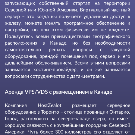
запускающих собственный стартап на территории
Северной или Южной Америки. Виртуальный частный
сервер – это когда вы получаете удаленный доступ к
железу, можете менять программное обеспечение и
настройки, но при этом физически им не владеете.
Пользуетесь всеми преимуществами географического
расположения в Канаде, но без необходимости
самостоятельно решать вопросы с закупкой
оборудования, арендой помещения под сервер и его
дальнейшим обслуживанием. Всеми этими вопросами
занимается хостинг-провайдер, и он же занимается
вопросами сотрудничества с дата-центрами.
Аренда VPS/VDS с размещением в Канаде
Компания HostZealot размещает серверное
оборудование в Торонто – столица провинции Онтарио.
Город расположен на северо-западе озера, он имеет
хорошую связность с крупнейшими городами Северной
Америки. Чуть более 300 километров его отделяет от