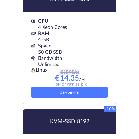
CPU
4 Xeon Cores
RAM
4 GB
Space
50 GB SSD
Bandwidth
Unlimited
Linux
€
15.95
/м
€
14.35
/м
При оплаті за рік
Замовити
-10%
KVM-SSD 8192