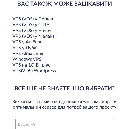
обеспечения и панели управления веб-сервером.
ВАС ТАКОЖ МОЖЕ ЗАЦІКАВИТИ
Почему мы
VPS (VDS) у Польщi
VPS (VDS) у США
Компания HostZealot предлагает возможность выбрать
VPS (VDS) у Науру
VPS (VDS) у Малайзії
любой оптимальный тариф согласно потребностям
VPS у Ашберні
ваших проектов. Мы обеспечиваем выгодные условия
VPS у Дубаї
сотрудничества постоянным клиентам – в том числе и
VPS AlmaLinux
снижение стоимости месячной арендной платы.
Windows VPS
Наши преимущества:
VPS на 1С-Бітрікс
VPS(VDS) Wordpress
возможность в любой момент расширить активный
тарифный план;
ВСЕ ЩЕ НЕ ЗНАЄТЕ, ЩО ВИБРАТИ?
клиенты могут самостоятельно выбрать любую
подходящую под задачи операционную систему:
Зв'яжіться з нами, і ми допоможемо вам вибрати
Ubuntu
,
Debian
,
CentOS
,
Windows
или
FreeBSD
;
оптимальний сервер для потреб вашого проекту
возможность создания бэкапов;
несколько вариантов панелей управления, платных
или бесплатных;
Ваше ім'я
круглосуточная информационная поддержка от