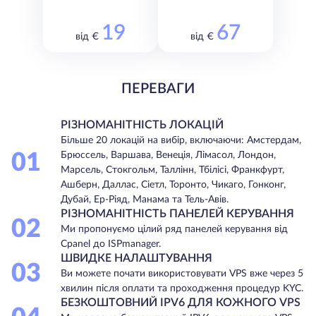
19
67
від €
від €
ПЕРЕВАГИ
РІЗНОМАНІТНІСТЬ ЛОКАЦІЙ
Більше 20 локацій на вибір, включаючи: Амстердам,
01
Брюссель, Варшава, Венеція, Лімасол, Лондон,
Марсель, Стокгольм, Таллінн, Тбілісі, Франкфурт,
Ашберн, Даллас, Сіетл, Торонто, Чикаго, Гонконг,
Дубай, Ер-Ріяд, Манама та Тель-Авів.
РІЗНОМАНІТНІСТЬ ПАНЕЛЕЙ КЕРУВАННЯ
02
Ми пропонуємо цілий ряд панелей керування від
Cpanel до ISPmanager.
ШВИДКЕ НАЛАШТУВАННЯ
03
Ви можете почати використовувати VPS вже через 5
хвилин після оплати та проходження процедур KYC.
БЕЗКОШТОВНИЙ IPV6 ДЛЯ КОЖНОГО VPS