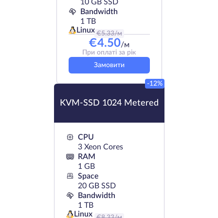
10 GB SSD
Bandwidth
1 TB
Linux
€
5.33
/м
€
4.50
/м
При оплаті за рік
Замовити
-12%
KVM-SSD 1024 Metered
CPU
3 Xeon Cores
RAM
1 GB
Space
20 GB SSD
Bandwidth
1 TB
Linux
€
8.33
/м