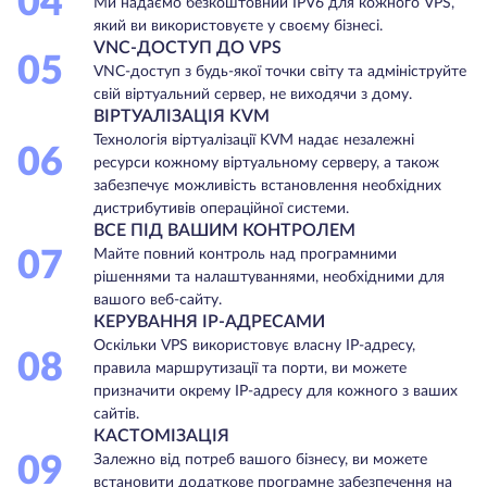
04
Ми надаємо безкоштовний IPV6 для кожного VPS,
який ви використовуєте у своєму бізнесі.
VNC-ДОСТУП ДО VPS
05
VNC-доступ з будь-якої точки світу та адмініструйте
свій віртуальний сервер, не виходячи з дому.
ВІРТУАЛІЗАЦІЯ KVM
Технологія віртуалізації KVM надає незалежні
06
ресурси кожному віртуальному серверу, а також
забезпечує можливість встановлення необхідних
дистрибутивів операційної системи.
ВСЕ ПІД ВАШИМ КОНТРОЛЕМ
07
Майте повний контроль над програмними
рішеннями та налаштуваннями, необхідними для
вашого веб-сайту.
КЕРУВАННЯ IP-АДРЕСАМИ
Оскільки VPS використовує власну IP-адресу,
08
правила маршрутизації та порти, ви можете
призначити окрему IP-адресу для кожного з ваших
сайтів.
КАСТОМІЗАЦІЯ
09
Залежно від потреб вашого бізнесу, ви можете
встановити додаткове програмне забезпечення на