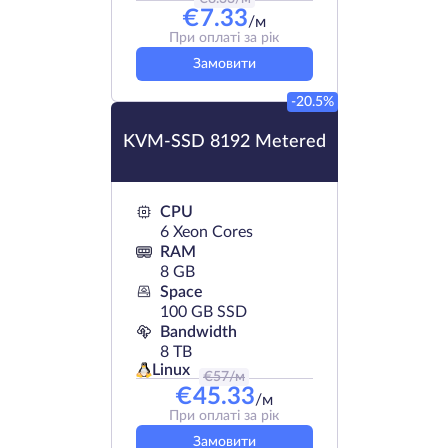
€
7.33
/м
При оплаті за рік
Замовити
-20.5%
KVM-SSD 8192 Metered
CPU
6 Xeon Cores
RAM
8 GB
Space
100 GB SSD
Bandwidth
8 TB
Linux
€
57
/м
€
45.33
/м
При оплаті за рік
Замовити