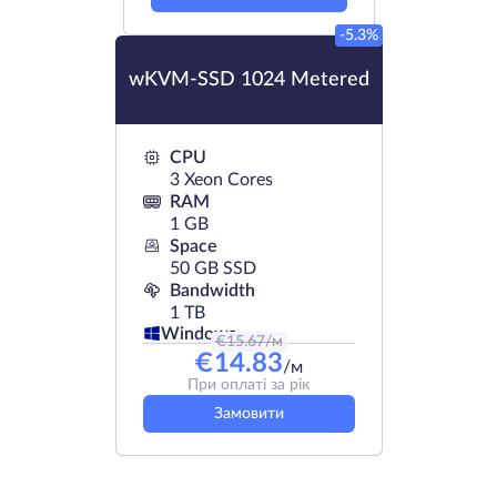
-5.3%
wKVM-SSD 1024 Metered
CPU
3 Xeon Cores
RAM
1 GB
Space
50 GB SSD
Bandwidth
1 TB
Windows
€
15.67
/м
€
14.83
/м
При оплаті за рік
Замовити