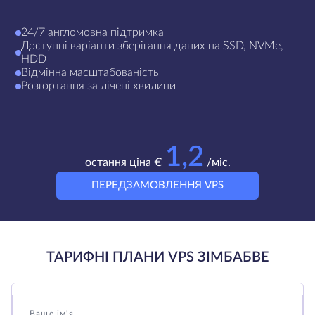
24/7 англомовна підтримка
Доступні варіанти зберігання даних на SSD, NVMe,
HDD
Відмінна масштабованість
Розгортання за лічені хвилини
1,2
остання ціна €
/міс.
ПЕРЕДЗАМОВЛЕННЯ VPS
ТАРИФНІ ПЛАНИ VPS ЗІМБАБВЕ