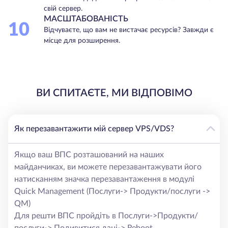
свій сервер.
МАСШТАБОВАНІСТЬ
10
Відчуваєте, що вам не вистачає ресурсів? Завжди є
місце для розширення.
ВИ СПИТАЄТЕ, МИ ВІДПОВІМО
Як перезавантажити мій сервер VPS/VDS?
Якщо ваш ВПС розташований на наших
майданчиках, ви можете перезавантажувати його
натисканням значка перезавантаження в модулі
Quick Management (Послуги-> Продукти/послуги ->
QM)
Для решти ВПС пройдіть в Послуги->Продукти/
послуги-> Подивитися дані-> Reboot