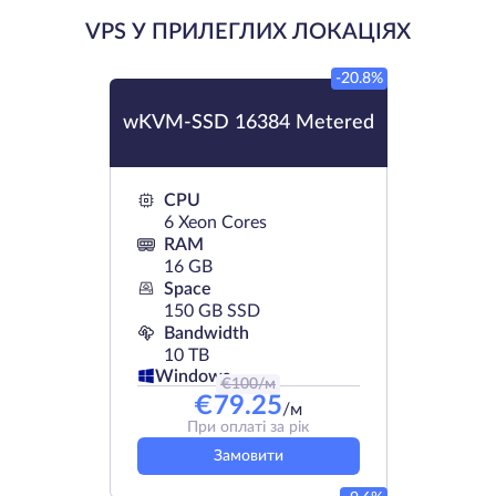
VPS У ПРИЛЕГЛИХ ЛОКАЦІЯХ
-20.8%
wKVM-SSD 16384 Metered
CPU
6 Xeon Cores
RAM
16 GB
Space
150 GB SSD
Bandwidth
10 TB
Windows
€
100
/м
€
79.25
/м
При оплаті за рік
Замовити