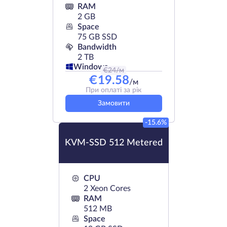
RAM
2 GB
Space
75 GB SSD
Bandwidth
2 TB
Windows
€
24
/м
€
19.58
/м
При оплаті за рік
Замовити
-15.6%
KVM-SSD 512 Metered
CPU
2 Xeon Cores
RAM
512 MB
Space