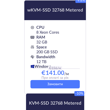
-9.6%
wKVM-SSD 32768 Metered
CPU
8 Xeon Cores
RAM
32 GB
Space
200 GB SSD
Bandwidth
12 TB
Windows
€
156
/м
€
141.00
/м
При оплаті за рік
Замовити
-10%
KVM-SSD 32768 Metered