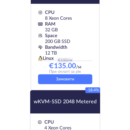
CPU
8 Xeon Cores
RAM
32 GB
Space
200 GB SSD
Bandwidth
12 TB
Linux
€
150
/м
€
135.00
/м
При оплаті за рік
Замовити
-18.4%
wKVM-SSD 2048 Metered
CPU
4 Xeon Cores