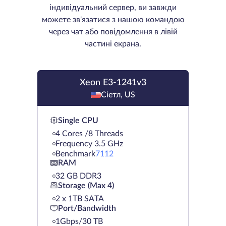
індивідуальний сервер, ви завжди
можете зв'язатися з нашою командою
через чат або повідомлення в лівій
частині екрана.
Xeon E3-1241v3
Сіетл, US
Single CPU
4 Cores /8 Threads
Frequency 3.5 GHz
Benchmark
7112
RAM
32 GB DDR3
Storage (Max 4)
2 х 1TB SATA
Port/Bandwidth
1Gbps/30 TB