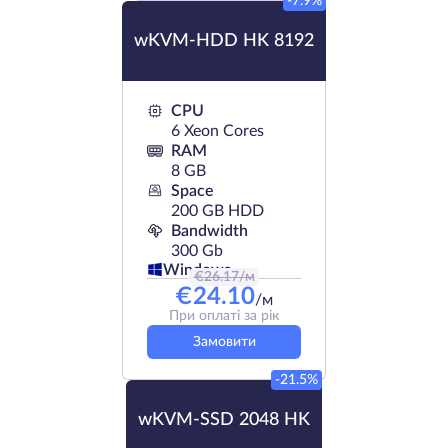
-7.9%
wKVM-HDD HK 8192
CPU
6 Xeon Cores
RAM
8 GB
Space
200 GB HDD
Bandwidth
300 Gb
Windows
€
26.17
/м
€
24.10
/м
При оплаті за рік
Замовити
-21.5%
wKVM-SSD 2048 HK