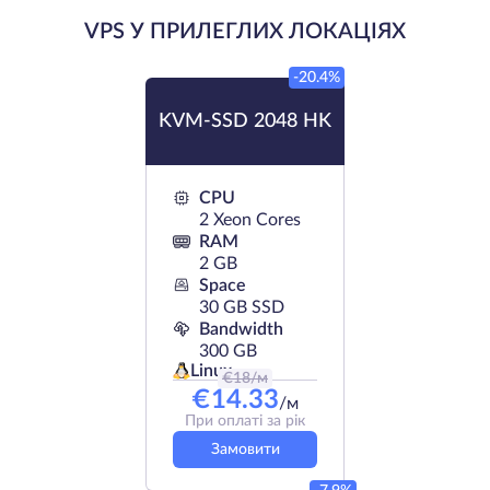
VPS У ПРИЛЕГЛИХ ЛОКАЦІЯХ
-20.4%
KVM-SSD 2048 HK
CPU
2 Xeon Cores
RAM
2 GB
Space
30 GB SSD
Bandwidth
300 GB
Linux
€
18
/м
€
14.33
/м
При оплаті за рік
Замовити