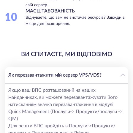
свій сервер.
МАСШТАБОВАНІСТЬ
10
Відчуваєте, що вам не вистачає ресурсів? Завжди є
місце для розширення.
ВИ СПИТАЄТЕ, МИ ВІДПОВІМО
Як перезавантажити мій сервер VPS/VDS?
Якщо ваш ВПС розташований на наших
майданчиках, ви можете перезавантажувати його
натисканням значка перезавантаження в модулі
Quick Management (Послуги-> Продукти/послуги ->
QM)
Для решти ВПС пройдіть в Послуги->Продукти/
послуги-> Подивитися дані-> Reboot