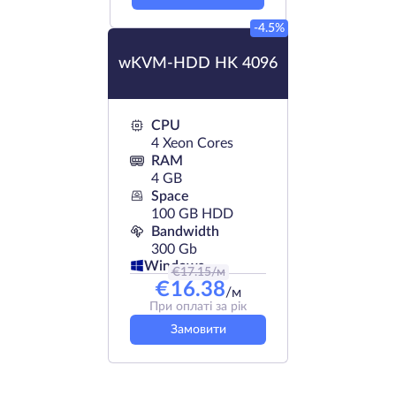
-4.5%
wKVM-HDD HK 4096
CPU
4 Xeon Cores
RAM
4 GB
Space
100 GB HDD
Bandwidth
300 Gb
Windows
€
17.15
/м
€
16.38
/м
При оплаті за рік
Замовити