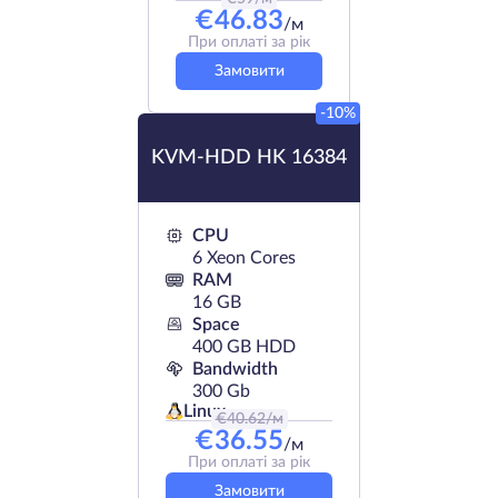
€
46.83
/м
При оплаті за рік
Замовити
-10%
KVM-HDD HK 16384
CPU
6 Xeon Cores
RAM
16 GB
Space
400 GB HDD
Bandwidth
300 Gb
Linux
€
40.62
/м
€
36.55
/м
При оплаті за рік
Замовити