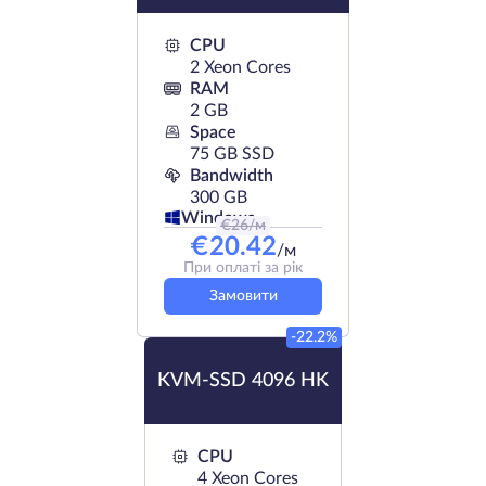
CPU
2 Xeon Cores
RAM
2 GB
Space
75 GB SSD
Bandwidth
300 GB
Windows
€
26
/м
€
20.42
/м
При оплаті за рік
Замовити
-22.2%
KVM-SSD 4096 HK
CPU
4 Xeon Cores