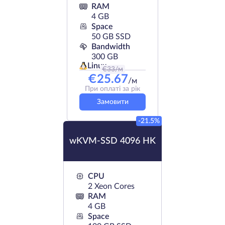
RAM
4 GB
Space
50 GB SSD
Bandwidth
300 GB
Linux
€
33
/м
€
25.67
/м
При оплаті за рік
Замовити
-21.5%
wKVM-SSD 4096 HK
CPU
2 Xeon Cores
RAM
4 GB
Space