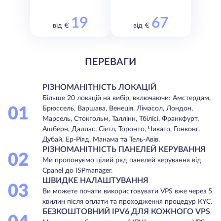
19
67
від €
від €
ПЕРЕВАГИ
РІЗНОМАНІТНІСТЬ ЛОКАЦІЙ
Більше 20 локацій на вибір, включаючи: Амстердам,
01
Брюссель, Варшава, Венеція, Лімасол, Лондон,
Марсель, Стокгольм, Таллінн, Тбілісі, Франкфурт,
Ашберн, Даллас, Сіетл, Торонто, Чикаго, Гонконг,
Дубай, Ер-Ріяд, Манама та Тель-Авів.
РІЗНОМАНІТНІСТЬ ПАНЕЛЕЙ КЕРУВАННЯ
02
Ми пропонуємо цілий ряд панелей керування від
Cpanel до ISPmanager.
ШВИДКЕ НАЛАШТУВАННЯ
03
Ви можете почати використовувати VPS вже через 5
хвилин після оплати та проходження процедур KYC.
БЕЗКОШТОВНИЙ IPV6 ДЛЯ КОЖНОГО VPS