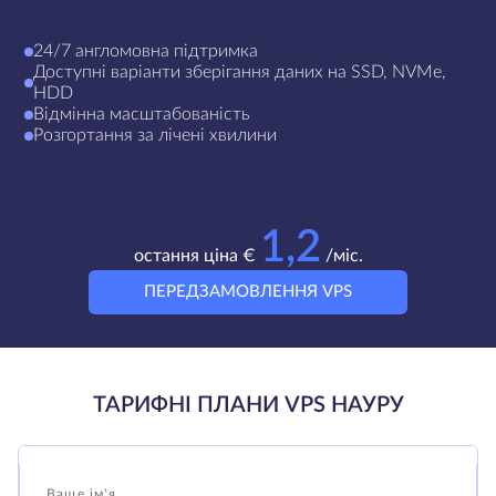
24/7 англомовна підтримка
Доступні варіанти зберігання даних на SSD, NVMe,
HDD
Відмінна масштабованість
Розгортання за лічені хвилини
1,2
остання ціна €
/міс.
ПЕРЕДЗАМОВЛЕННЯ VPS
ТАРИФНІ ПЛАНИ VPS НАУРУ