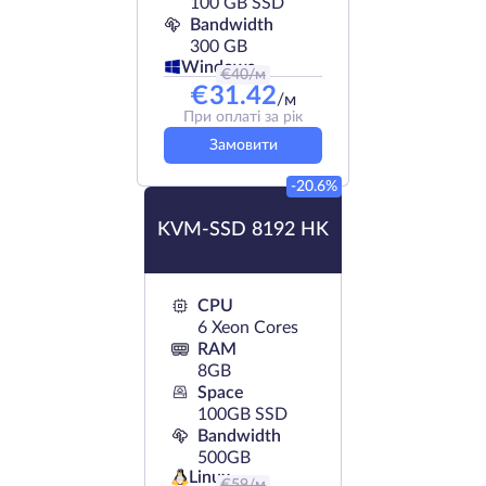
100 GB SSD
Bandwidth
300 GB
Windows
€
40
/м
€
31.42
/м
При оплаті за рік
Замовити
-20.6%
KVM-SSD 8192 HK
CPU
6 Xeon Cores
RAM
8GB
Space
100GB SSD
Bandwidth
500GB
Linux
€
59
/м