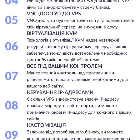
04
Ми надаємо безкоштовний IPV6 для кожного VPS,
який ви використовуєте у своєму бізнесі.
VNC-ДОСТУП ДО VPS
05
VNC-доступ з будь-якої точки світу та адмініструйте
свій віртуальний сервер, не виходячи з дому.
ВІРТУАЛІЗАЦІЯ KVM
Технологія віртуалізації KVM надає незалежні
06
ресурси кожному віртуальному серверу, а також
забезпечує можливість встановлення необхідних
дистрибутивів операційної системи.
ВСЕ ПІД ВАШИМ КОНТРОЛЕМ
07
Майте повний контроль над програмними
рішеннями та налаштуваннями, необхідними для
вашого веб-сайту.
КЕРУВАННЯ IP-АДРЕСАМИ
Оскільки VPS використовує власну IP-адресу,
08
правила маршрутизації та порти, ви можете
призначити окрему IP-адресу для кожного з ваших
сайтів.
КАСТОМІЗАЦІЯ
09
Залежно від потреб вашого бізнесу, ви можете
встановити додаткове програмне забезпечення на