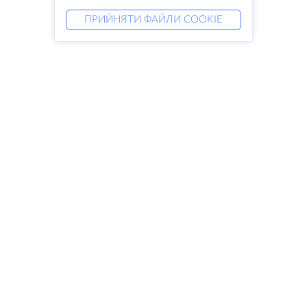
ПРИЙНЯТИ ФАЙЛИ COOKIE
Послуги
Рішення
Виділені сервери
Послуги DevOps
VPS
Linked helper
Колокація
Keitaro VPS
Домени
RDP
Сховище для зберігання даних
SSL-сертифікати
Компанія
Правові питання
Про HostZealot
SLA
Зв'яжіться з нами
Політика конфіденційності
Дата-центри
Заява про конфіденційність
Looking glass
Умови надання послуг
База знань
Партнерська програма