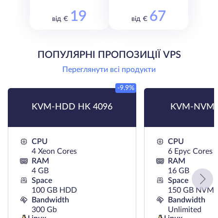
19
67
від €
від €
ПОПУЛЯРНІ ПРОПОЗИЦІЇ VPS
Переглянути всі продукти
-9.9%
KVM-HDD HK 4096
KVM-NVMe
CPU
CPU
4 Xeon Cores
6 Epyc Cores
RAM
RAM
4 GB
16 GB
Space
Space
100 GB HDD
150 GB NVMe
Bandwidth
Bandwidth
300 Gb
Unlimited