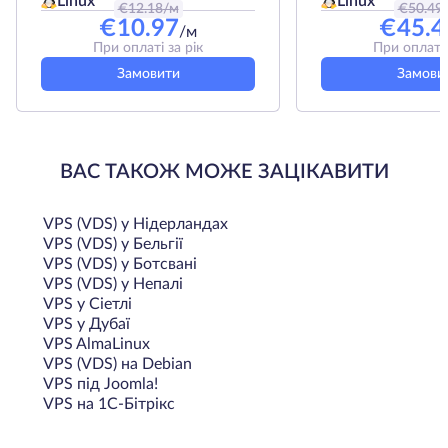
Linux
Linux
€
12.18
/м
€
50.49
€
10.97
€
45.4
/м
При оплаті за рік
При оплаті 
Замовити
Замови
ВАС ТАКОЖ МОЖЕ ЗАЦІКАВИТИ
VPS (VDS) у Нідерландах
VPS (VDS) у Бельгії
VPS (VDS) у Ботсвані
VPS (VDS) у Непалі
VPS у Сіетлі
VPS у Дубаї
VPS AlmaLinux
VPS (VDS) на Debian
VPS під Joomla!
VPS на 1С-Бітрікс