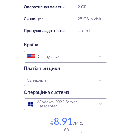
Oперативная память :
2 GB
Cховище :
25 GB NVMe
Пропускна здатність :
Unlimited
Країна
Chicago, US
Платіжний цикл
12 місяців
Операційна система
Windows 2022 Server
Datacenter
8.91
€
/
міс.
9.9