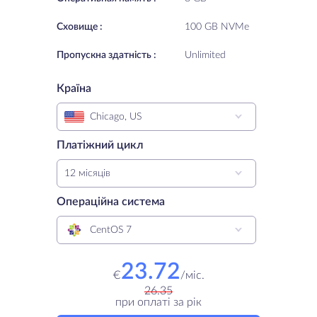
Cховище :
100 GB NVMe
Пропускна здатність :
Unlimited
Країна
Chicago, US
Платіжний цикл
12 місяців
Операційна система
CentOS 7
23.72
€
/
міс.
26.35
при оплаті за рік