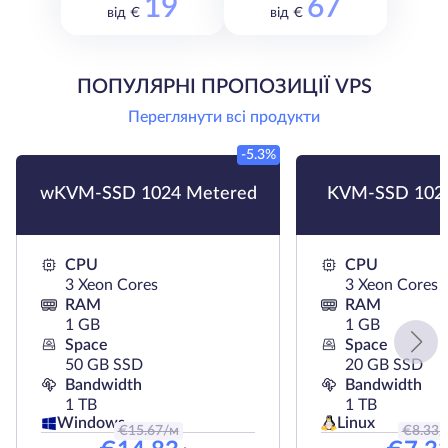
19
67
від €
від €
ПОПУЛЯРНІ ПРОПОЗИЦІЇ VPS
Переглянути всі продукти
-5.3%
wKVM-SSD 1024 Metered
KVM-SSD 102
CPU
CPU
3 Xeon Cores
3 Xeon Cores
RAM
RAM
1 GB
1 GB
Space
Space
50 GB SSD
20 GB SSD
Bandwidth
Bandwidth
1 TB
1 TB
Linux
Windows
€
15.67
/м
€
8.33
/