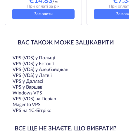
€
14.83
€
7.3
/м
При оплаті за рік
При оплаті 
Замовити
Замови
ВАС ТАКОЖ МОЖЕ ЗАЦІКАВИТИ
VPS (VDS) у Польщi
VPS (VDS) у Естонії
VPS (VDS) у Азербайджані
VPS (VDS) у Латвії
VPS у Далласі
VPS у Варшаві
Windows VPS
VPS (VDS) на Debian
Magento VPS
VPS на 1С-Бітрікс
ВСЕ ЩЕ НЕ ЗНАЄТЕ, ЩО ВИБРАТИ?