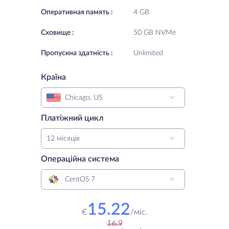
Oперативная память :
4 GB
Cховище :
50 GB NVMe
Пропускна здатність :
Unlimited
Країна
Chicago, US
Платіжний цикл
12 місяців
Операційна система
CentOS 7
15.22
€
/
міс.
16.9