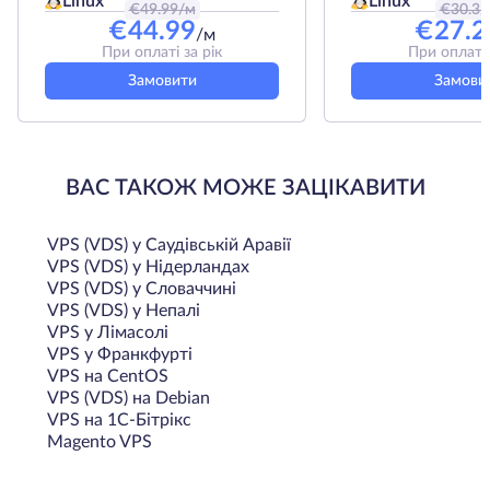
Linux
Linux
€
49.99
/м
€
30.3
/
€
44.99
€
27.2
/м
При оплаті за рік
При оплаті 
Замовити
Замови
ВАС ТАКОЖ МОЖЕ ЗАЦІКАВИТИ
VPS (VDS) у Саудівській Аравії
VPS (VDS) у Нідерландах
VPS (VDS) у Словаччині
VPS (VDS) у Непалі
VPS у Лімасолі
VPS у Франкфурті
VPS на CentOS
VPS (VDS) на Debian
VPS на 1С-Бітрікс
Magento VPS