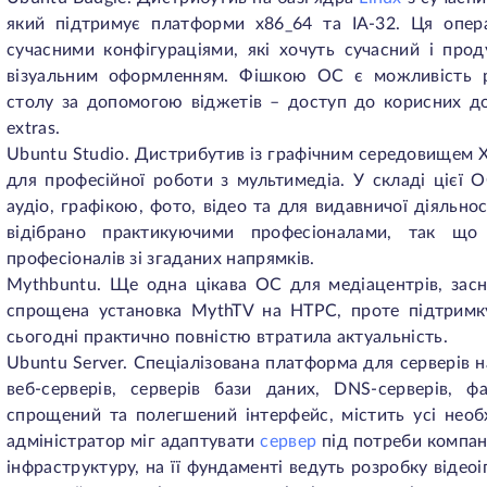
який підтримує платформи x86_64 та IA-32. Ця опера
сучасними конфігураціями, які хочуть сучасний і пр
візуальним оформленням. Фішкою ОС є можливість р
столу за допомогою віджетів – доступ до корисних до
extras.
Ubuntu Studio. Дистрибутив із графічним середовищем XF
для професійної роботи з мультимедіа. У складі цієї О
аудіо, графікою, фото, відео та для видавничої діяльно
відібрано практикуючими професіоналами, так що
професіоналів зі згаданих напрямків.
Mythbuntu. Ще одна цікава ОС для медіацентрів, зас
спрощена установка MythTV на HTPC, проте підтримк
сьогодні практично повністю втратила актуальність.
Ubuntu Server. Спеціалізована платформа для серверів н
веб-серверів, серверів бази даних, DNS-серверів, 
спрощений та полегшений інтерфейс, містить усі необ
адміністратор міг адаптувати
сервер
під потреби компані
інфраструктуру, на її фундаменті ведуть розробку відео