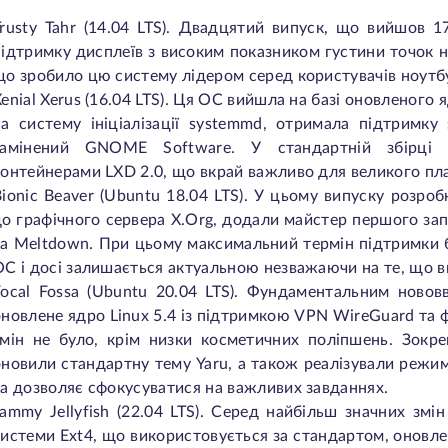
Trusty Tahr (14.04 LTS). Двадцятий випуск, що вийшов 17
підтримку дисплеїв з високим показником густини точок 
що зробило цю систему лідером серед користувачів ноутбу
enial Xerus (16.04 LTS). Ця ОС вийшла на базі оновленого 
на систему ініціалізації systemmd, отримала підтримку
замінений GNOME Software. У стандартній збірці п
контейнерами LXD 2.0, що вкрай важливо для великого пла
Bionic Beaver (Ubuntu 18.04 LTS). У цьому випуску розро
до графічного сервера X.Org, додали майстер першого запу
та Meltdown. При цьому максимальний термін підтримки б
ОС і досі залишається актуальною незважаючи на те, що в
Focal Fossa (Ubuntu 20.04 LTS). Фундаментальним ново
новлене ядро ​​Linux 5.4 із підтримкою VPN WireGuard та 
змін не було, крім низки косметичних поліпшень. Зокре
оновили стандартну тему Yaru, а також реалізували режим
та дозволяє сфокусуватися на важливих завданнях.
Jammy Jellyfish (22.04 LTS). Серед найбільш значних змі
системи Ext4, що використовується за стандартом, оновл