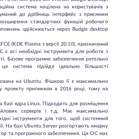
ційна система націлена на користувачів з
одуманий до дрібниць інтерфейс з приємним
озширення стандартних функцій робочого
повнень здійснюється через Budgie desktop
CE (KDE Plasma з версії 20.10), призначений
С є всі необхідні інструменти для роботи з
сті. Базове програмне забезпечення ретельно
 ця система підійде ідеально більшості
нована на Ubuntu. Фішкою її є максимально
у проекту припинили в 2016 році, тому на
а базі ядра Linux. Підходить для розміщення
файлових серверів і т.д. Має максимально
хідні інструменти для того, щоб системний
ї. На базі Ubuntu Server розгортають хмарну
ігор та програмного забезпечення. Ця ОС має