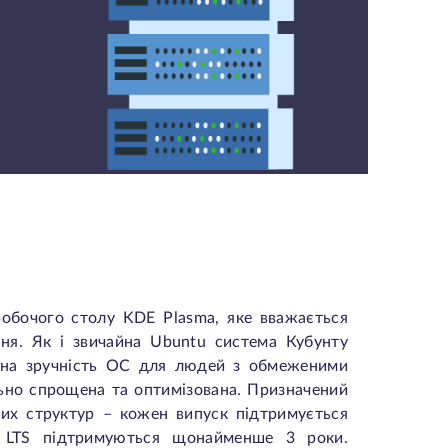
обочого столу KDE Plasma, яке вважається
ння. Як і звичайна Ubuntu система Кубунту
 на зручність ОС для людей з обмеженими
ьно спрощена та оптимізована. Призначений
них структур – кожен випуск підтримується
ї LTS підтримуються щонайменше 3 роки.