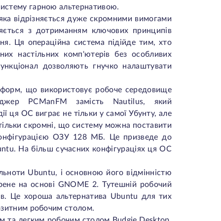
систему гарною альтернативою.
 яка відрізняється дуже скромними вимогами
ляється з дотриманням ключових принципів
я. Ця операційна система підійде тим, хто
них настільних комп'ютерів без особливих
ункціонал дозволяють гнучко налаштувати
атформ, що використовує робоче середовище
жер PCManFM замість Nautilus, який
ї ця ОС виграє не тільки у самої Убунту, але
астільки скромні, що систему можна поставити
 конфігурацією ОЗУ 128 МБ. Це призведе до
untu. На більш сучасних конфігураціях ця ОС
ьноти Ubuntu, і основною його відмінністю
рене на основі GNOME 2. Тутешній робочий
в. Це хороша альтернатива Ubuntu для тих
озитним робочим столом.
м та легким робочим столом Budgie Desktop,