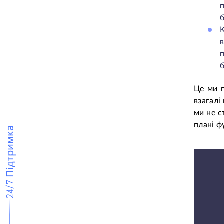
б
б
Це ми п
взагалі
ми не с
плані ф
24/7 Підтримка