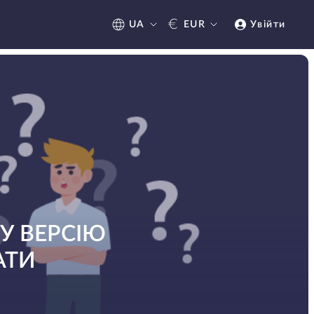
€
UA
EUR
Увійти
У ВЕРСІЮ
АТИ