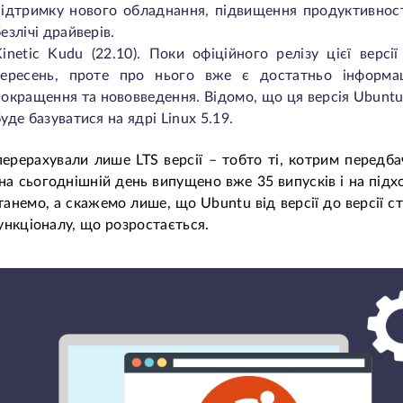
підтримку нового обладнання, підвищення продуктивност
езлічі драйверів.
Kinetic Kudu (22.10). Поки офіційного релізу цієї версі
вересень, проте про нього вже є достатньо інформа
покращення та нововведення. Відомо, що ця версія Ubunt
уде базуватися на ядрі Linux 5.19.
ерерахували лише LTS версії – тобто ті, котрим передб
 на сьогоднішній день випущено вже 35 випусків і на під
танемо, а скажемо лише, що Ubuntu від версії до версії ст
ункціоналу, що розростається.