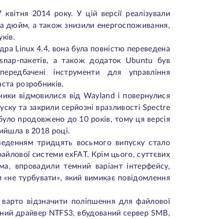
 квітня 2014 року. У цій версії реалізували
на дюйм, а також знизили енергоспоживання,
ків.
ядра Linux 4.4, вона була повністю переведена
 snap-пакетів, а також додаток Ubuntu був
ередбачені інструменти для управління
ста розробників.
бники відмовилися від Wayland і повернулися
ску та закрили серйозні вразливості Spectre
уло продовжено до 10 років, тому ця версія
ийшла в 2018 році.
введенням тридцять восьмого випуску стало
файлової системи exFAT. Крім цього, суттєвих
ма, впровадили темний варіант інтерфейсу,
 «не турбувати», який вимикає повідомлення
н варто відзначити поліпшення для файлової
ений драйвер NTFS3, вбудований сервер SMB,