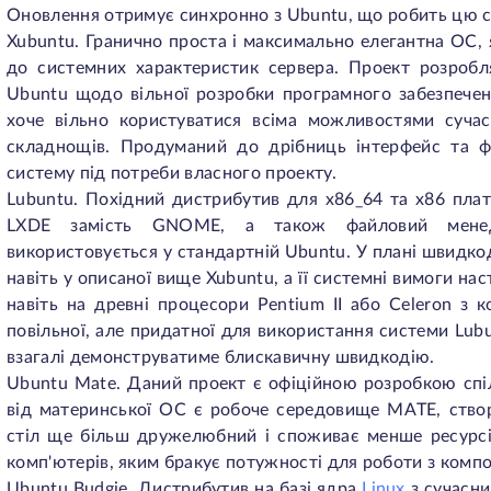
Оновлення отримує синхронно з Ubuntu, що робить цю 
Xubuntu. Гранично проста і максимально елегантна ОС,
до системних характеристик сервера. Проект розроб
Ubuntu щодо вільної розробки програмного забезпеченн
хоче вільно користуватися всіма можливостями сучас
складнощів. Продуманий до дрібниць інтерфейс та ф
систему під потреби власного проекту.
Lubuntu. Похідний дистрибутив для x86_64 та x86 пл
LXDE замість GNOME, а також файловий менед
використовується у стандартній Ubuntu. У плані швидкоді
навіть у описаної вище Xubuntu, а її системні вимоги н
навіть на древні процесори Pentium II або Celeron з
повільної, але придатної для використання системи Lub
взагалі демонструватиме блискавичну швидкодію.
Ubuntu Mate. Даний проект є офіційною розробкою спіл
від материнської ОС є робоче середовище MATE, ство
стіл ще більш дружелюбний і споживає менше ресурсі
комп'ютерів, яким бракує потужності для роботи з комп
Ubuntu Budgie. Дистрибутив на базі ядра
Linux
з сучасни