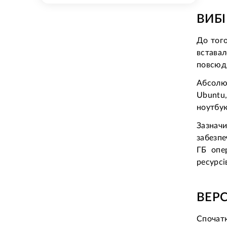
ВИБІ
До того
вставал
повсюдн
Абсолют
Ubuntu,
ноутбук
Зазначи
забезпе
ГБ опе
ресурсі
ВЕРС
Спочатк