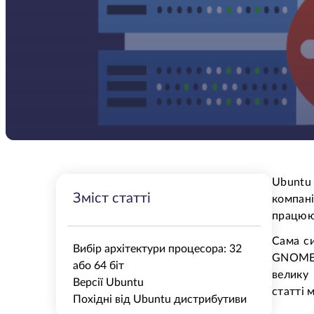
Ubuntu
Зміст статті
компан
працюю
Сама си
Вибір архітектури процесора: 32
GNOME, 
або 64 біт
велику 
Версії Ubuntu
статті 
Похідні від Ubuntu дистрибутиви