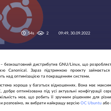
54s
2
09:49, 30.09.2022
 – безкоштовний дистрибутив GNU/Linux, що розробляє
ією Canonical. Зараз підтримкою проекту займається б
ть над оптимізацією та покращенням системи.
стема хороша у багатьох відношеннях. Вона має максим
добре оптимізована під усі актуальні конфігурації сер
кількість мов, що робить її зручним рішенням для різни
ми розповімо, як вибрати найкращу версію
ОС Ubuntu
або 