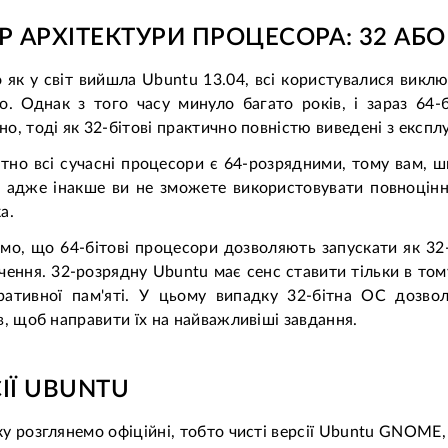
Р АРХІТЕКТУРИ ПРОЦЕСОРА: 32 АБО 
 як у світ вийшла Ubuntu 13.04, всі користувалися виклю
о. Однак з того часу минуло багато років, і зараз 64
о, тоді як 32-бітові практично повністю виведені з експлу
но всі сучасні процесори є 64-розрядними, тому вам, ш
 адже інакше ви не зможете використовувати повноцінн
а.
мо, що 64-бітові процесори дозволяють запускати як 32-р
чення. 32-розрядну Ubuntu має сенс ставити тільки в том
ративної пам'яті. У цьому випадку 32-бітна ОС дозво
в, щоб направити їх на найважливіші завдання.
ІЇ UBUNTU
у розглянемо офіційні, тобто чисті версії Ubuntu GNOME,