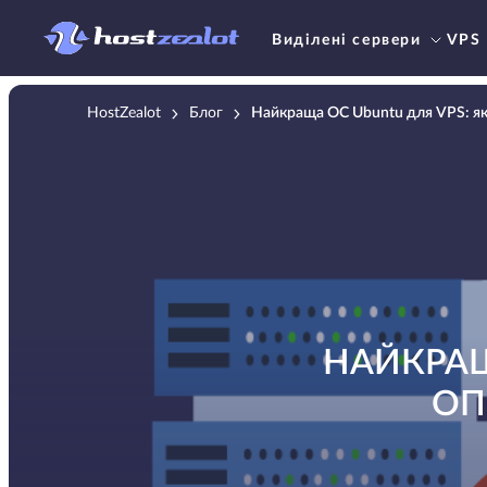
Виділені сервери
VPS
HostZealot
Блог
Найкраща ОС Ubuntu для VPS: як
НАЙКРАЩ
ОП