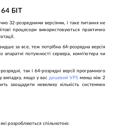
64 БІТ
чно 32-розрядними версіями, і таке питання не
-бітові процесори використовуються практично
атації.
видше за все, теж потрібна 64-розрядна версія
о апаратні потужності сервера, комп'ютера чи
озрядні, так і 64-розрядні версії програмного
у випадку, якщо у вас
дешевий VPS
менш ніж 2
лить заощадити невелику кількість системних
 які розробляються спільнотою: