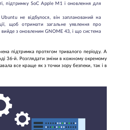
і, підтримку SoC Apple M1 і оновлення для
ї Ubuntu не відбулося, він запланований на
ції, щоб отримати загальне уявлення про
u вийде з оновленим GNOME 43, і що система
ачена підтримка протягом тривалого періоду. А
ході 36-й. Розглядати зміни в кожному окремому
авала все краще як з точки зору безпеки, так і в