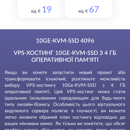
19
67
від €
від €
10GE-KVM-SSD 4096
VPS-ХОСТИНГ 10GE-KVM-SSD З 4 ГБ
ОПЕРАТИВНОЇ ПАМ'ЯТІ
Якщо ви хочете запустити новий проект або
трансформувати існуючий, розгляньте можливість
вибору VPS-хостингу 10Ge-KVM-SSD з 4 ГБ
оперативної пам'яті. Цей VPS-хостинг може стати
ідеальним ізольованим середовищем для будь-якого
типу онлайн-бізнесу. Особливість цього віртуального
виділеного сервера полягає в гнучкості, ви можете
легко оновити обраний план хостингу відповідно до
ваших мінливих вимог. Як тільки ви помітите, що обсяг
трафіку значно збільшився, ви можете легко додати