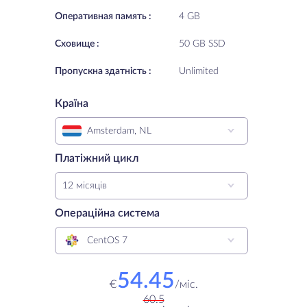
Oперативная память :
4 GB
Cховище :
50 GB SSD
Пропускна здатність :
Unlimited
Країна
Amsterdam, NL
Платіжний цикл
12 місяців
Операційна система
CentOS 7
54.45
€
/
міс.
60.5