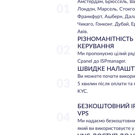
Амстердам, Брюссель, Ва
01
Лондон, Марсель, Стокголь
Франкфурт, Ашберн, Далла
Чикаго, Гонконг, Дубай, Е
Авів.
РІЗНОМАНІТНІСТЬ
КЕРУВАННЯ
02
Ми пропонуємо цілий ряд
Cpanel до ISPmanager.
ШВИДКЕ НАЛАШТ
Ви можете почати викори
03
5 хвилин після оплати т
KYC.
БЕЗКОШТОВНИЙ I
VPS
04
Ми надаємо безкоштовни
який ви використовуєте у 