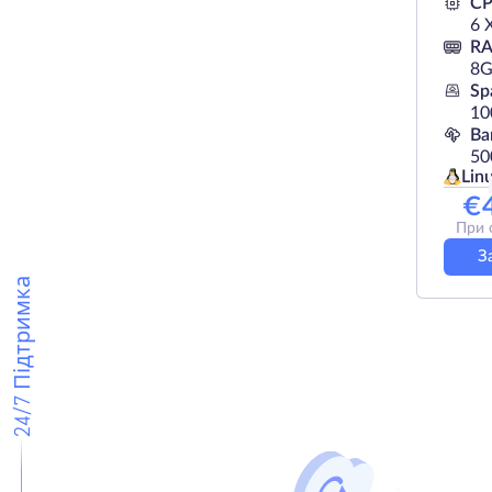
C
6 
R
8
Sp
10
Ba
50
Lin
€
При о
З
24/7 Підтримка