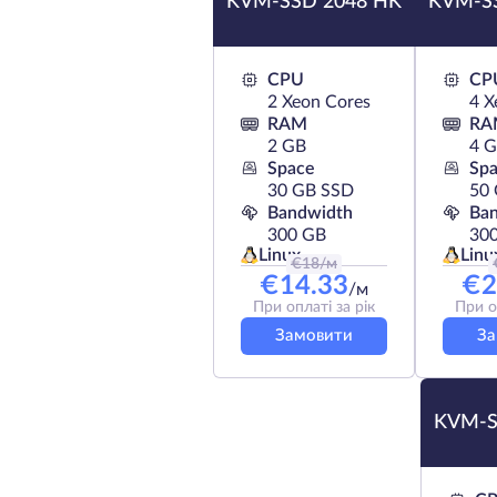
KVM-SSD 2048 HK
KVM-S
CPU
CP
2 Xeon Cores
4 X
RAM
RA
2 GB
4 
Space
Sp
30 GB SSD
50
Bandwidth
Ba
300 GB
30
Linux
Linu
€
18
/м
€
14.33
€
2
/м
При оплаті за рік
При о
Замовити
За
KVM-S