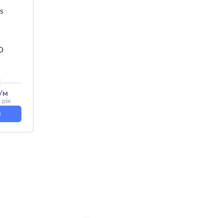
s
D
/м
 рік
и