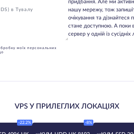
придбання. Але ми акти
нашу мережу, тож запишіт
очікування та дізнайтеся
стане доступною. А поки
сервер у одній із сусідніх
обробку моїх персональних
до
VPS У ПРИЛЕГЛИХ ЛОКАЦІЯХ
-22.2%
-8%