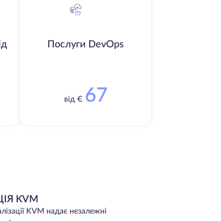
ід
Послуги DevOps
67
від €
ЦІЯ KVM
алізації KVM надає незалежні