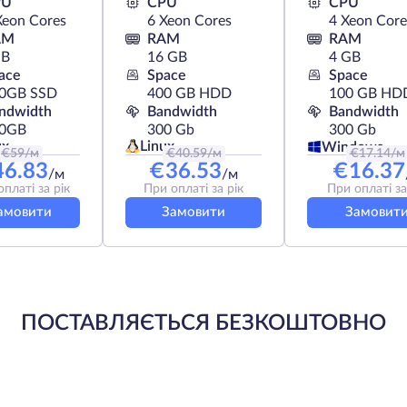
PU
CPU
CPU
Xeon Cores
6 Xeon Cores
4 Xeon Core
AM
RAM
RAM
GB
16 GB
4 GB
ace
Space
Space
0GB SSD
400 GB HDD
100 GB HD
ndwidth
Bandwidth
Bandwidth
0GB
300 Gb
300 Gb
ux
Linux
Windows
€
59
/м
€
40.59
/м
€
17.14
/м
46.83
€
36.53
€
16.37
/м
/м
платі за рік
При оплаті за рік
При оплаті за
амовити
Замовити
Замовит
ПОСТАВЛЯЄТЬСЯ БЕЗКОШТОВНО