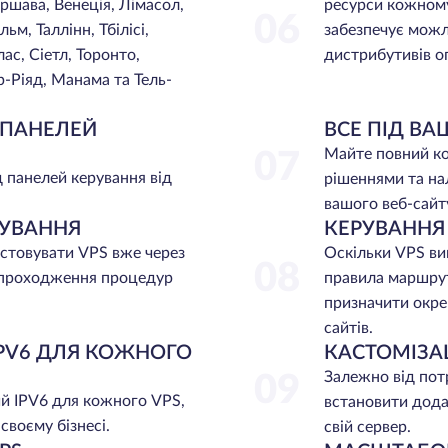
ршава, Венеція, Лімасол,
ресурси кожному
06
м, Таллінн, Тбілісі,
забезпечує можл
с, Сіетл, Торонто,
дистрибутивів о
р-Ріяд, Манама та Тель-
 ПАНЕЛЕЙ
ВСЕ ПІД В
Майте повний к
07
 панелей керування від
рішеннями та на
вашого веб-сайт
УВАННЯ
КЕРУВАННЯ
стовувати VPS вже через
Оскільки VPS ви
08
а проходження процедур
правила маршрут
призначити окре
сайтів.
PV6 ДЛЯ КОЖНОГО
КАСТОМІЗА
Залежно від пот
09
й IPV6 для кожного VPS,
встановити дода
своєму бізнесі.
свій сервер.