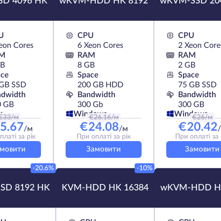
SD 4096 HK
wKVM-HDD HK 8192
wKVM-SSD 20
U
CPU
CPU
eon Cores
6 Xeon Cores
2 Xeon Core
M
RAM
RAM
GB
8 GB
2 GB
ace
Space
Space
 GB SSD
200 GB HDD
75 GB SSD
ndwidth
Bandwidth
Bandwidth
0 GB
300 Gb
300 GB
x
Windows
Windows
€
33
/м
€
26.16
/м
€
26
/м
5.67
€
24.08
€
20.42
/м
/м
платі за рік
При оплаті за рік
При оплаті за 
мовити
Замовити
Замовити
-20.6%
-10%
SD 8192 HK
KVM-HDD HK 16384
wKVM-HDD H