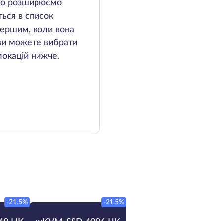
вно розширюємо
ься в список
 першим, коли вона
 ви можете вибрати
 локацій нижче.
-21.5%
-21.5%