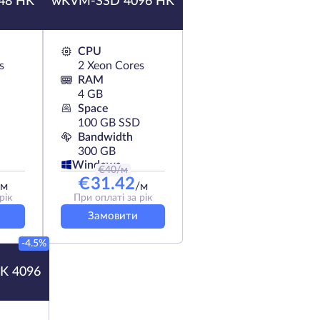
48 HK
wKVM-SSD 4096 HK
CPU
s
2 Xeon Cores
RAM
4 GB
Space
100 GB SSD
Bandwidth
300 GB
Windows
€
40
/м
€
31.42
/м
/м
рік
При оплаті за рік
Замовити
-4.5%
K 4096