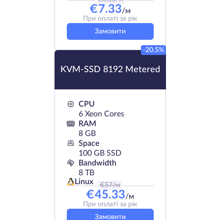
€
7.33
/м
При оплаті за рік
Замовити
-20.5%
KVM-SSD 8192 Metered
CPU
6 Xeon Cores
RAM
8 GB
Space
100 GB SSD
Bandwidth
8 TB
Linux
€
57
/м
€
45.33
/м
При оплаті за рік
Замовити