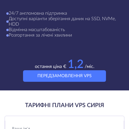
24/7 англомовна підтримка
Доступні варіанти зберігання даних на SSD, NVMe,
HDD
Відмінна масштабованість
Розгортання за лічені хвилини
1,2
остання ціна €
/міс.
ПЕРЕДЗАМОВЛЕННЯ VPS
ТАРИФНІ ПЛАНИ VPS СИРІЯ