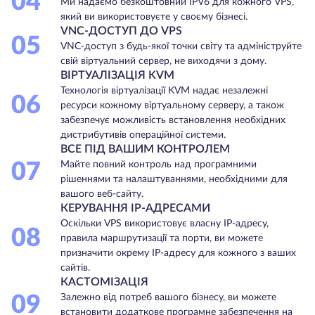
04
Ми надаємо безкоштовний IPV6 для кожного VPS,
який ви використовуєте у своєму бізнесі.
VNC-ДОСТУП ДО VPS
05
VNC-доступ з будь-якої точки світу та адмініструйте
свій віртуальний сервер, не виходячи з дому.
ВІРТУАЛІЗАЦІЯ KVM
Технологія віртуалізації KVM надає незалежні
06
ресурси кожному віртуальному серверу, а також
забезпечує можливість встановлення необхідних
дистрибутивів операційної системи.
ВСЕ ПІД ВАШИМ КОНТРОЛЕМ
07
Майте повний контроль над програмними
рішеннями та налаштуваннями, необхідними для
вашого веб-сайту.
КЕРУВАННЯ IP-АДРЕСАМИ
Оскільки VPS використовує власну IP-адресу,
08
правила маршрутизації та порти, ви можете
призначити окрему IP-адресу для кожного з ваших
сайтів.
КАСТОМІЗАЦІЯ
09
Залежно від потреб вашого бізнесу, ви можете
встановити додаткове програмне забезпечення на