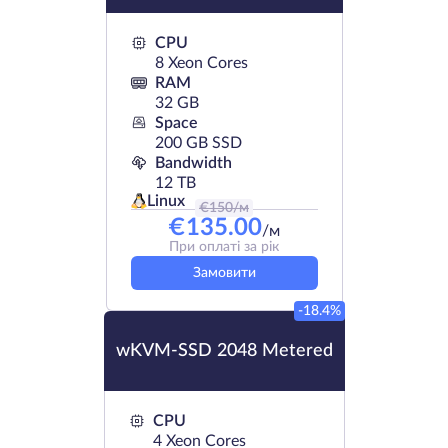
CPU
8 Xeon Cores
RAM
32 GB
Space
200 GB SSD
Bandwidth
12 TB
Linux
€
150
/м
€
135.00
/м
При оплаті за рік
Замовити
-18.4%
wKVM-SSD 2048 Metered
CPU
4 Xeon Cores