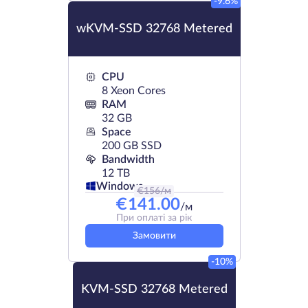
-9.6%
wKVM-SSD 32768 Metered
CPU
8 Xeon Cores
RAM
32 GB
Space
200 GB SSD
Bandwidth
12 TB
Windows
€
156
/м
€
141.00
/м
При оплаті за рік
Замовити
-10%
KVM-SSD 32768 Metered