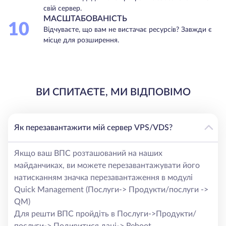
свій сервер.
МАСШТАБОВАНІСТЬ
10
Відчуваєте, що вам не вистачає ресурсів? Завжди є
місце для розширення.
ВИ СПИТАЄТЕ, МИ ВІДПОВІМО
Як перезавантажити мій сервер VPS/VDS?
Якщо ваш ВПС розташований на наших
майданчиках, ви можете перезавантажувати його
натисканням значка перезавантаження в модулі
Quick Management (Послуги-> Продукти/послуги ->
QM)
Для решти ВПС пройдіть в Послуги->Продукти/
послуги-> Подивитися дані-> Reboot