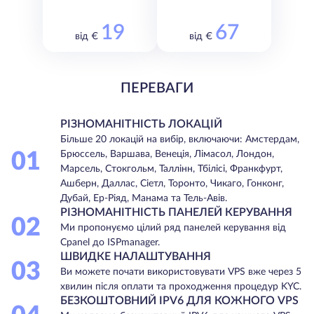
19
67
від €
від €
ПЕРЕВАГИ
РІЗНОМАНІТНІСТЬ ЛОКАЦІЙ
Більше 20 локацій на вибір, включаючи: Амстердам,
01
Брюссель, Варшава, Венеція, Лімасол, Лондон,
Марсель, Стокгольм, Таллінн, Тбілісі, Франкфурт,
Ашберн, Даллас, Сіетл, Торонто, Чикаго, Гонконг,
Дубай, Ер-Ріяд, Манама та Тель-Авів.
РІЗНОМАНІТНІСТЬ ПАНЕЛЕЙ КЕРУВАННЯ
02
Ми пропонуємо цілий ряд панелей керування від
Cpanel до ISPmanager.
ШВИДКЕ НАЛАШТУВАННЯ
03
Ви можете почати використовувати VPS вже через 5
хвилин після оплати та проходження процедур KYC.
БЕЗКОШТОВНИЙ IPV6 ДЛЯ КОЖНОГО VPS