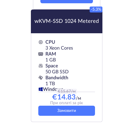
-5.3%
wKVM-SSD 1024 Metered
CPU
3 Xeon Cores
RAM
1 GB
Space
50 GB SSD
Bandwidth
1 TB
Windows
€
15.67
/м
€
14.83
/м
При оплаті за рік
Замовити