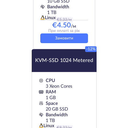
10 GB SSD
Bandwidth
1 TB
Linux
€
5.33
/м
€
4.50
/м
При оплаті за рік
Замовити
-12%
KVM-SSD 1024 Metered
CPU
3 Xeon Cores
RAM
1 GB
Space
20 GB SSD
Bandwidth
1 TB
Linux
€
8.33
/м