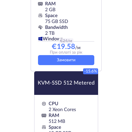
RAM
2 GB
Space
75 GB SSD
Bandwidth
2 TB
Windows
€
24
/м
€
19.58
/м
При оплаті за рік
Замовити
-15.6%
KVM-SSD 512 Metered
CPU
2 Xeon Cores
RAM
512 MB
Space