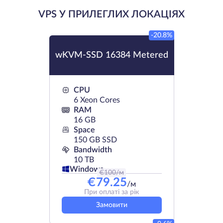
VPS У ПРИЛЕГЛИХ ЛОКАЦІЯХ
-20.8%
wKVM-SSD 16384 Metered
CPU
6 Xeon Cores
RAM
16 GB
Space
150 GB SSD
Bandwidth
10 TB
Windows
€
100
/м
€
79.25
/м
При оплаті за рік
Замовити