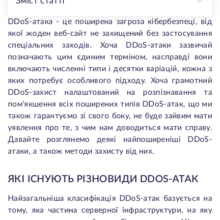
Зміст статті
DDoS-атака - це поширена загроза кібербезпеці, від
якої жоден веб-сайт не захищений без застосування
спеціальних заходів. Хоча DDoS-атаки зазвичай
позначають цим єдиним терміном, насправді вони
включають численні типи і десятки варіацій, кожна з
яких потребує особливого підходу. Хоча грамотний
DDoS-захист налаштований на розпізнавання та
пом'якшення всіх поширених типів DDoS-атак, що ми
також гарантуємо зі свого боку, не буде зайвим мати
уявлення про те, з чим нам доводиться мати справу.
Давайте розглянемо деякі найпоширеніші DDoS-
атаки, а також методи захисту від них.
ЯКІ ІСНУЮТЬ РІЗНОВИДИ DDOS-АТАК
Найзагальніша класифікація DDoS-атак базується на
тому, яка частина серверної інфраструктури, на яку