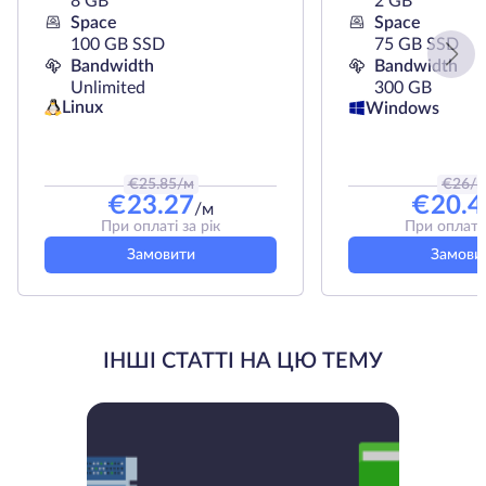
8 GB
2 GB
Space
Space
100 GB SSD
75 GB SSD
Bandwidth
Bandwidth
Unlimited
300 GB
Linux
Windows
€
25.85
/м
€
26
/
€
23.27
€
20.4
/м
При оплаті за рік
При оплаті 
Замовити
Замови
ІНШІ СТАТТІ НА ЦЮ ТЕМУ