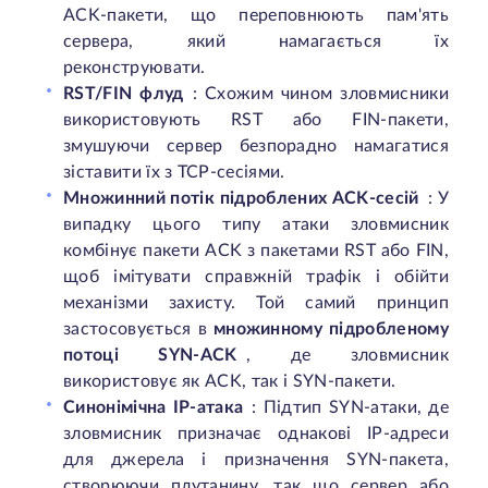
ACK-пакети, що переповнюють пам'ять
сервера, який намагається їх
реконструювати.
RST/FIN флуд
: Схожим чином зловмисники
використовують RST або FIN-пакети,
змушуючи сервер безпорадно намагатися
зіставити їх з TCP-сесіями.
Множинний потік підроблених ACK-сесій
: У
випадку цього типу атаки зловмисник
комбінує пакети ACK з пакетами RST або FIN,
щоб імітувати справжній трафік і обійти
механізми захисту. Той самий принцип
застосовується в
множинному підробленому
потоці SYN-ACK
, де зловмисник
використовує як ACK, так і SYN-пакети.
Синонімічна IP-атака
: Підтип SYN-атаки, де
зловмисник призначає однакові IP-адреси
для джерела і призначення SYN-пакета,
створюючи плутанину, так що сервер або