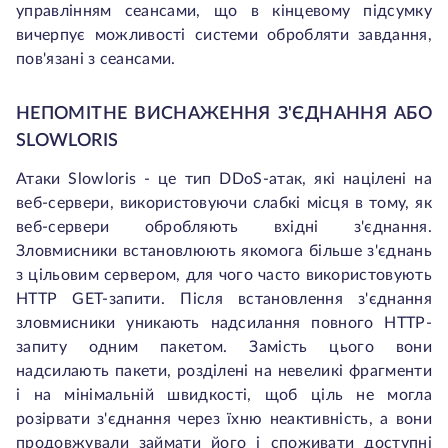
управлінням сеансами, що в кінцевому підсумку
вичерпує можливості системи обробляти завдання,
пов'язані з сеансами.
НЕПОМІТНЕ ВИСНАЖЕННЯ З'ЄДНАННЯ АБО
SLOWLORIS
Атаки Slowloris - це тип DDoS-атак, які націлені на
веб-сервери, використовуючи слабкі місця в тому, як
веб-сервери обробляють вхідні з'єднання.
Зловмисники встановлюють якомога більше з'єднань
з цільовим сервером, для чого часто використовують
HTTP GET-запити. Після встановлення з'єднання
зловмисники уникають надсилання повного HTTP-
запиту одним пакетом. Замість цього вони
надсилають пакети, розділені на невеликі фрагменти
і на мінімальній швидкості, щоб ціль не могла
розірвати з'єднання через їхню неактивність, а вони
продовжували займати його і споживати доступні