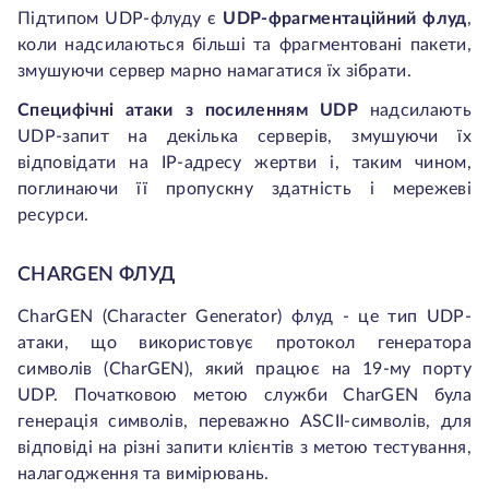
Підтипом UDP-флуду є
UDP-фрагментаційний флуд
,
коли надсилаються більші та фрагментовані пакети,
змушуючи сервер марно намагатися їх зібрати.
Специфічні атаки з посиленням UDP
надсилають
UDP-запит на декілька серверів, змушуючи їх
відповідати на IP-адресу жертви і, таким чином,
поглинаючи її пропускну здатність і мережеві
ресурси.
CHARGEN ФЛУД
CharGEN (Character Generator) флуд - це тип UDP-
атаки, що використовує протокол генератора
символів (CharGEN), який працює на 19-му порту
UDP. Початковою метою служби CharGEN була
генерація символів, переважно ASCII-символів, для
відповіді на різні запити клієнтів з метою тестування,
налагодження та вимірювань.