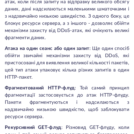
атак, коли після запиту на відправку великого обсягу
даних, дані надсилаються маленькими шматочками і
з надзвичайно низькою швидкістю. З одного боку, це
блокує ресурси сервера, а з іншого - дозволяє обійти
механізми захисту від DDoS-атак, які очікують великі
фрагменти даних.
Атака на один сеанс або один запит
: Ще один спосіб
обійти звичайні механізми захисту від DDoS, які
пристосовані для виявлення великої кількості пакетів,
цей тип атаки упаковує кілька різних запитів в один
HTTP-пакет.
Фрагментований HTTP-флуд
: Той самий принцип
фрагментації застосовується до атак HTTP-флуду.
Пакети фрагментуються і надсилаються з
надзвичайно низькою швидкістю, щоб заблокувати
ресурси сервера.
Рекурсивний GET-флуд
: Різновид GET-флуду, коли