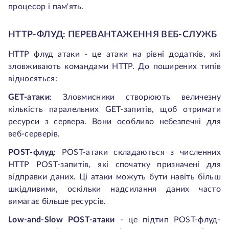
процесор і пам'ять.
HTTP-ФЛУД: ПЕРЕВАНТАЖЕННЯ ВЕБ-СЛУЖБ
HTTP флуд атаки - це атаки на рівні додатків, які
зловживають командами HTTP. До поширених типів
відносяться:
GET-атаки
: Зловмисники створюють величезну
кількість паралельних GET-запитів, щоб отримати
ресурси з сервера. Вони особливо небезпечні для
веб-серверів.
POST-флуд
: POST-атаки складаються з численних
HTTP POST-запитів, які спочатку призначені для
відправки даних. Ці атаки можуть бути навіть більш
шкідливими, оскільки надсилання даних часто
вимагає більше ресурсів.
Low-and-Slow POST-атаки
- це підтип POST-флуд-