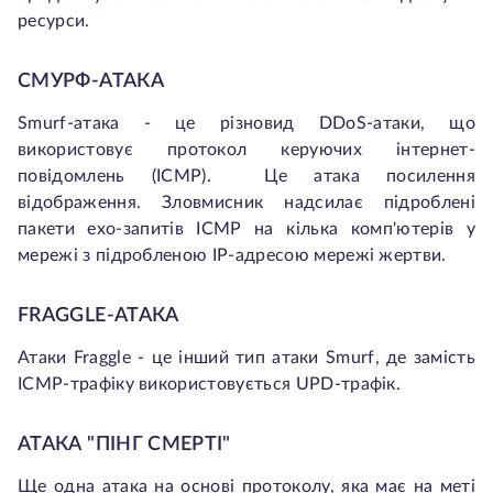
ресурси.
СМУРФ-АТАКА
Smurf-атака - це різновид DDoS-атаки, що
використовує протокол керуючих інтернет-
повідомлень (ICMP). Це атака посилення
відображення. Зловмисник надсилає підроблені
пакети ехо-запитів ICMP на кілька комп'ютерів у
мережі з підробленою IP-адресою мережі жертви.
FRAGGLE-АТАКА
Атаки Fraggle - це інший тип атаки Smurf, де замість
ICMP-трафіку використовується UPD-трафік.
АТАКА "ПІНГ СМЕРТІ"
Ще одна атака на основі протоколу, яка має на меті