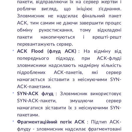
пакети, відправляючи їх на сервер жертви і
роблячи вигляд, що ініціює з'єднання.
Зловмисник не надсилає фінальний пакет
ACK, тим самим не даючи завершити процес
обміну рукостискання, тому відкладені
пакети накопичуються і врешті-решт
перевантажують сервер.
ACK Flood (флуд ACK)
: На відміну від
попереднього підходу, при ACK-флуді
зловмисники надсилають надмірну кількість
підроблених ACK-пакетів, які сервер
намагається зіставити з неіснуючими SYN-
ACK-пакетами.
SYN-ACK флуд
: Зловмисник використовує
SYN-ACK-пакети, змушуючи сервер
намагатися зіставити їх з неіснуючими SYN-
пакетами.
Фрагментаційний потік ACK
: Підтип ACK-
флуду - зловмисник надсилає фрагментовані