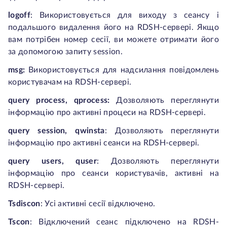
logoff
:
Використовується для виходу з сеансу і
подальшого видалення його на RDSH-сервері. Якщо
вам потрібен номер сесії, ви можете отримати його
за допомогою запиту session.
msg:
Використовується для надсилання повідомлень
користувачам на RDSH-сервері.
query process, qprocess:
Дозволяють переглянути
інформацію про активні процеси на RDSH-сервері.
q
uery
session, qwinsta
:
Дозволяють переглянути
інформацію про активні сеанси на RDSH-сервері.
query users, quser
:
Дозволяють переглянути
інформацію про сеанси користувачів, активні на
RDSH-сервері.
Tsdiscon
:
Усі активні сесії відключено.
Tscon
:
Відключений сеанс підключено на RDSH-