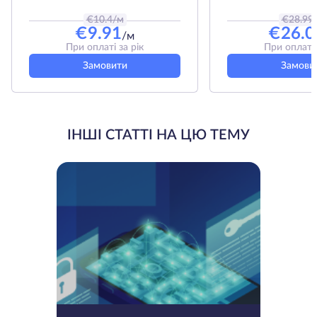
€
10.4
/м
€
28.99
€
9.91
€
26.0
/м
При оплаті за рік
При оплаті 
Замовити
Замови
ІНШІ СТАТТІ НА ЦЮ ТЕМУ