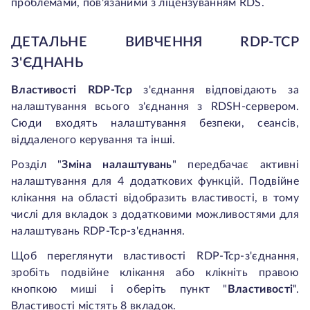
проблемами, пов'язаними з ліцензуванням RDS.
ДЕТАЛЬНЕ ВИВЧЕННЯ RDP-TCP
З'ЄДНАНЬ
Властивості RDP-Tcp
з'єднання відповідають за
налаштування всього з'єднання з RDSH-сервером.
Сюди входять налаштування безпеки, сеансів,
віддаленого керування та інші.
Розділ "
Зміна налаштувань
" передбачає активні
налаштування для 4 додаткових функцій. Подвійне
клікання на області відобразить властивості, в тому
числі для вкладок з додатковими можливостями для
налаштувань RDP-Tcp-з'єднання.
Щоб переглянути властивості RDP-Tcp-з'єднання,
зробіть подвійне клікання або клікніть правою
кнопкою миші і оберіть пункт "
Властивості
".
Властивості містять 8 вкладок.