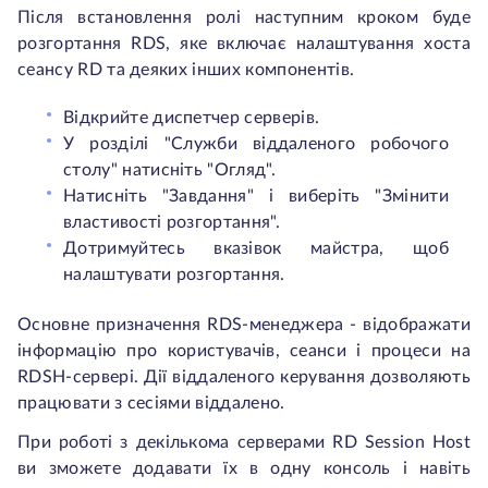
Після встановлення ролі наступним кроком буде
розгортання RDS, яке включає налаштування хоста
сеансу RD та деяких інших компонентів.
Відкрийте диспетчер серверів.
У розділі "Служби віддаленого робочого
столу" натисніть "Огляд".
Натисніть "Завдання" і виберіть "Змінити
властивості розгортання".
Дотримуйтесь вказівок майстра, щоб
налаштувати розгортання.
Основне призначення RDS-менеджера - відображати
інформацію про користувачів, сеанси і процеси на
RDSH-сервері. Дії віддаленого керування дозволяють
працювати з сесіями віддалено.
При роботі з декількома серверами RD Session Host
ви зможете додавати їх в одну консоль і навіть