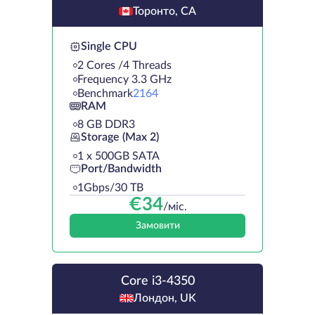
Торонто, CA
Single CPU
2 Cores /4 Threads
Frequency 3.3 GHz
Benchmark
2164
RAM
8 GB DDR3
Storage (Max 2)
1 х 500GB SATA
Port/Bandwidth
1Gbps/30 TB
€
34
/міс.
Замовити
Core i3-4350
Лондон, UK