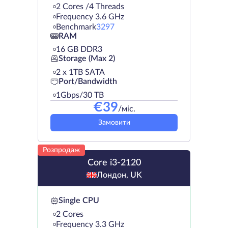
2 Cores /4 Threads
Frequency 3.6 GHz
Benchmark
3297
RAM
16 GB DDR3
Storage (Max 2)
2 х 1TB SATA
Port/Bandwidth
1Gbps/30 TB
€
39
/міс.
Замовити
Розпродаж
Core i3-2120
Лондон, UK
Single CPU
2 Cores
Frequency 3.3 GHz