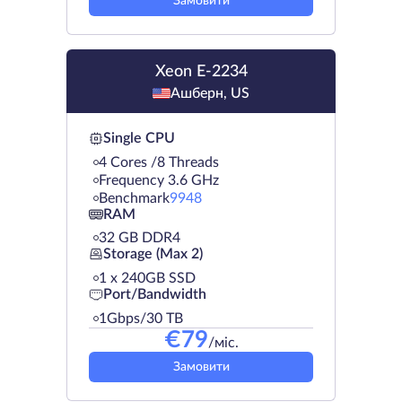
Замовити
Xeon E-2234
Ашберн, US
Single CPU
4 Cores /8 Threads
Frequency 3.6 GHz
Benchmark
9948
RAM
32 GB DDR4
Storage (Max 2)
1 х 240GB SSD
Port/Bandwidth
1Gbps/30 TB
€
79
/міс.
Замовити