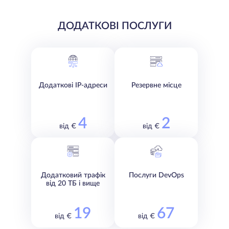
ДОДАТКОВІ ПОСЛУГИ
Додаткові IP-адреси
Резервне місце
4
2
від €
від €
Додатковий трафік
Послуги DevOps
від 20 ТБ і вище
19
67
від €
від €