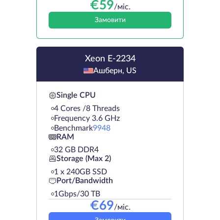
€
59
/міс.
Замовити
Xeon E-2234
Ашберн, US
Single CPU
4 Cores /8 Threads
Frequency 3.6 GHz
Benchmark
9948
RAM
32 GB DDR4
Storage (Max 2)
1 х 240GB SSD
Port/Bandwidth
1Gbps/30 TB
€
69
/міс.