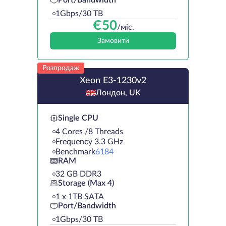
Port/Bandwidth
1Gbps/30 TB
€
50
/міс.
Замовити
Розпродаж
Xeon E3-1230v2
Лондон, UK
Single CPU
4 Cores /8 Threads
Frequency 3.3 GHz
Benchmark
6184
RAM
32 GB DDR3
Storage (Max 4)
1 х 1TB SATA
Port/Bandwidth
1Gbps/30 TB