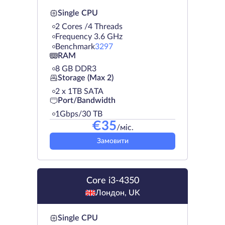
Single CPU
2 Cores /4 Threads
Frequency 3.6 GHz
Benchmark
3297
RAM
8 GB DDR3
Storage (Max 2)
2 х 1TB SATA
Port/Bandwidth
1Gbps/30 TB
€
35
/міс.
Замовити
Core i3-4350
Лондон, UK
Single CPU