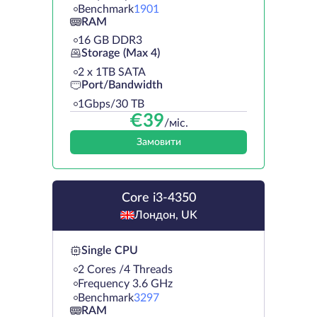
Benchmark
1901
RAM
16 GB DDR3
Storage (Max 4)
2 х 1TB SATA
Port/Bandwidth
1Gbps/30 TB
€
39
/міс.
Замовити
Core i3-4350
Лондон, UK
Single CPU
2 Cores /4 Threads
Frequency 3.6 GHz
Benchmark
3297
RAM