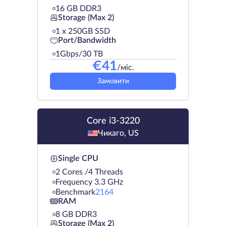
16 GB DDR3
Storage (Max 2)
1 х 250GB SSD
Port/Bandwidth
1Gbps/30 TB
€
41
/міс.
Замовити
Core i3-3220
Чикаго, US
Single CPU
2 Cores /4 Threads
Frequency 3.3 GHz
Benchmark
2164
RAM
8 GB DDR3
Storage (Max 2)