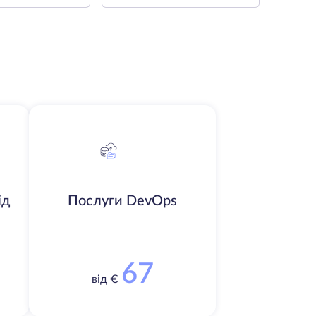
ід
Послуги DevOps
67
від €