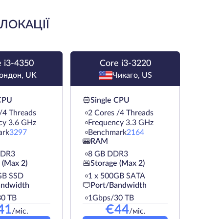
 ЛОКАЦІЇ
 i3-4350
Core i3-3220
ондон, UK
Чикаго, US
 CPU
Single CPU
/4 Threads
2 Cores /4 Threads
cy 3.6 GHz
Frequency 3.3 GHz
ark
3297
Benchmark
2164
RAM
DDR3
8 GB DDR3
 (Max 2)
Storage (Max 2)
GB SSD
1 х 500GB SATA
andwidth
Port/Bandwidth
0 TB
1Gbps/30 TB
41
€
44
/міс.
/міс.