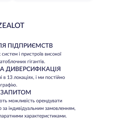
ZEALOT
ЛЯ ПІДПРИЄМСТВ
 систем і пристроїв високої
атоблочних гігантів.
НА ДИВЕРСИФІКАЦІЯ
 в 13 локаціях, і ми постійно
графію.
А ЗАПИТОМ
ють можливість орендувати
р за індивідуальним замовленням,
апаратними характеристиками.