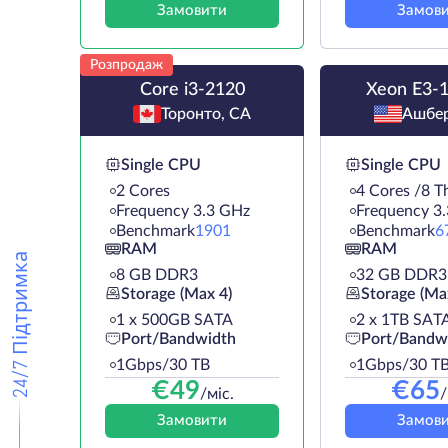
Замовити
Замов
Розпродаж
Core i3-2120
Xeon E3-
Торонто, CA
Ашбер
Single CPU
Single CPU
2 Cores
4 Cores /8 T
Frequency 3.3 GHz
Frequency 3
Benchmark
1901
Benchmark
6
RAM
RAM
24/7 Підтримка
8 GB DDR3
32 GB DDR3
Storage (Max 4)
Storage (Ma
1 х 500GB SATA
2 х 1TB SAT
Port/Bandwidth
Port/Bandw
1Gbps/30 TB
1Gbps/30 T
€
49
€
65
/міс.
/
Замовити
Замов