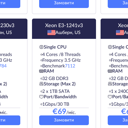
ити
Замовити
За
1230v3
Xeon E3-1241v3
Xeo
н, US
Ашберн, US
А
Single CPU
Single
hreads
4 Cores /8 Threads
4 Cores 
.3 GHz
Frequency 3.5 GHz
Frequen
784
Benchmark
7112
Benchm
RAM
RAM
32 GB DDR3
32 GB 
x 2)
Storage (Max 2)
Storage
A
2 х 1TB SATA
1 х 240
idth
Port/Bandwidth
Port/B
B
1Gbps/30 TB
1Gbps/3
€
69
€
міс.
/міс.
ити
Замовити
За