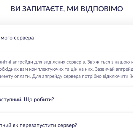
ВИ ЗАПИТАЄТЕ, МИ ВІДПОВІМО
 мого сервера
нітні апгрейди для виділених серверів. Зв'яжіться з нашо
еобхідних вам комплектуючих та цін на них. Зазвичай апгрей
менту оплати. Для апгрейду сервера потрібно відключити йо
оступний. Що робити?
пний як перезапустити сервер?