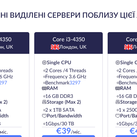
І ВИДІЛЕНІ СЕРВЕРИ ПОБЛИЗУ ЦІЄЇ
-4350
Core i3-4350
Core
н, UK
Лондон, UK
Л
Single CPU
Single
hreads
2 Cores /4 Threads
2 Cores 
.6 GHz
Frequency 3.6 GHz
Frequen
297
Benchmark
3297
Benchm
RAM
RAM
16 GB DDR3
16 GB 
x 2)
Storage (Max 2)
Storage
A
2 х 1TB SATA
1 х 250
idth
Port/Bandwidth
Port/B
B
1Gbps/30 TB
1Gbps/3
€
39
€
міс.
/міс.