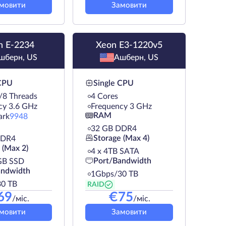
мовити
Замовити
n E-2234
Xeon E3-1220v5
шберн, US
Ашберн, US
 CPU
Single CPU
/8 Threads
4 Cores
cy 3.6 GHz
Frequency 3 GHz
RAM
ark
9948
32 GB DDR4
Storage (Max 4)
DDR4
 (Max 2)
4 х 4TB SATA
Port/Bandwidth
GB SSD
andwidth
1Gbps/30 TB
0 TB
RAID
69
€
75
/міс.
/міс.
мовити
Замовити