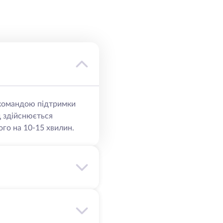
ю командою підтримки
д здійснюється
го на 10-15 хвилин.