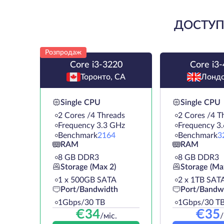
ДОСТУПН
Розпродаж
Core i3-3220
Core i3
Торонто, CA
Лондо
Single CPU
Single CPU
2 Cores /4 Threads
2 Cores /4 T
Frequency 3.3 GHz
Frequency 3
Benchmark
2164
Benchmark
3
RAM
RAM
8 GB DDR3
8 GB DDR3
Storage (Max 2)
Storage (Ma
1 х 500GB SATA
2 х 1TB SAT
Port/Bandwidth
Port/Bandw
1Gbps/30 TB
1Gbps/30 T
€
34
€
35
/міс.
/