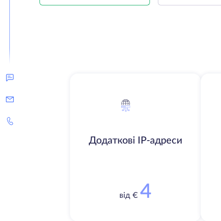
Додаткові IP-адреси
4
від €