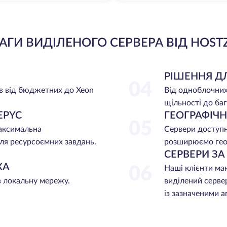
АГИ ВИДІЛЕНОГО СЕРВЕРА ВІД HOST
РІШЕННЯ Д
04
в від бюджетних до Xeon
Від одноблочних
щільності до баг
EPYC
ГЕОГРАФІЧ
05
максимальна
Сервери доступні
ля ресурсоємних завдань.
розширюємо гео
СЕРВЕРИ З
ЖА
06
Наші клієнти ма
в локальну мережу.
виділений серве
із зазначеними 