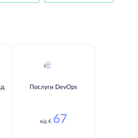
ід
Послуги DevOps
67
від €