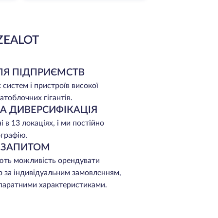
ZEALOT
ЛЯ ПІДПРИЄМСТВ
 систем і пристроїв високої
атоблочних гігантів.
НА ДИВЕРСИФІКАЦІЯ
 в 13 локаціях, і ми постійно
графію.
А ЗАПИТОМ
ють можливість орендувати
р за індивідуальним замовленням,
апаратними характеристиками.