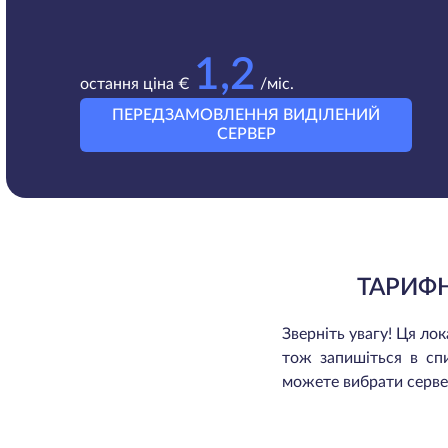
1,2
остання ціна €
/міс.
ПЕРЕДЗАМОВЛЕННЯ ВИДІЛЕНИЙ
СЕРВЕР
ТАРИФН
Зверніть увагу! Ця л
тож запишіться в сп
можете вибрати сервер