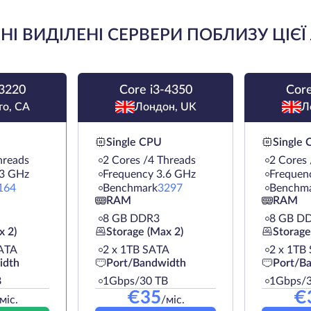
І ВИДІЛЕНІ СЕРВЕРИ ПОБЛИЗУ ЦІЄЇ
-3220
Core i3-4350
Core
то, CA
Лондон, UK
Л
Single CPU
Single
hreads
2 Cores /4 Threads
2 Cores 
.3 GHz
Frequency 3.6 GHz
Frequen
164
Benchmark
3297
Benchm
RAM
RAM
8 GB DDR3
8 GB D
x 2)
Storage (Max 2)
Storage
ATA
2 х 1TB SATA
2 х 1TB
idth
Port/Bandwidth
Port/B
B
1Gbps/30 TB
1Gbps/3
€
35
€
міс.
/міс.