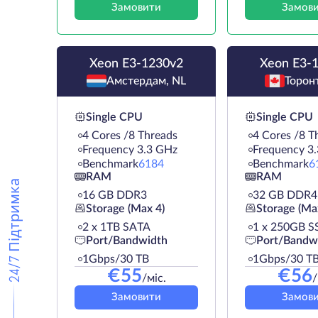
Замовити
Замов
Xeon E3-1230v2
Xeon E3-
Амстердам, NL
Торон
Single CPU
Single CPU
4 Cores /8 Threads
4 Cores /8 T
Frequency 3.3 GHz
Frequency 3
Benchmark
6184
Benchmark
6
RAM
RAM
24/7 Підтримка
16 GB DDR3
32 GB DDR4
Storage (Max 4)
Storage (Ma
2 х 1TB SATA
1 х 250GB S
Port/Bandwidth
Port/Bandw
1Gbps/30 TB
1Gbps/30 T
€
55
€
56
/міс.
/
Замовити
Замов