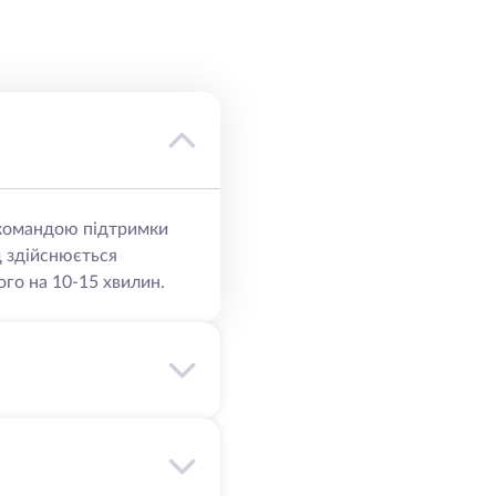
ю командою підтримки
д здійснюється
го на 10-15 хвилин.