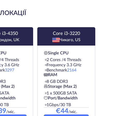
 ЛОКАЦІЇ
 i3-4350
Core i3-3220
ондон, UK
Чикаго, US
 CPU
Single CPU
/4 Threads
2 Cores /4 Threads
cy 3.6 GHz
Frequency 3.3 GHz
ark
3297
Benchmark
2164
RAM
DR3
8 GB DDR3
 (Max 2)
Storage (Max 2)
 SATA
1 х 500GB SATA
andwidth
Port/Bandwidth
0 TB
1Gbps/30 TB
39
€
44
/міс.
/міс.