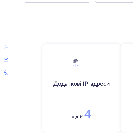
Додаткові IP-адреси
4
від €