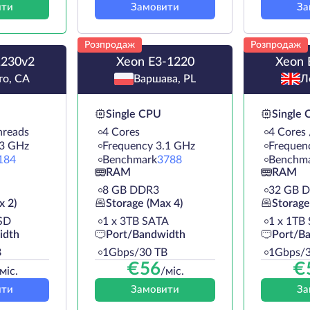
ити
Замовити
За
Розпродаж
Розпродаж
1230v2
Xeon E3-1220
Xeon 
то, CA
Варшава, PL
Л
Single CPU
Single
hreads
4 Cores
4 Cores 
.3 GHz
Frequency 3.1 GHz
Frequen
184
Benchmark
3788
Benchm
RAM
RAM
8 GB DDR3
32 GB 
x 2)
Storage (Max 4)
Storage
SD
1 х 3TB SATA
1 х 1TB
idth
Port/Bandwidth
Port/B
B
1Gbps/30 TB
1Gbps/3
€
56
€
міс.
/міс.
ити
Замовити
За