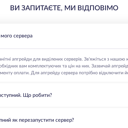
ВИ ЗАПИТАЄТЕ, МИ ВІДПОВІМО
 мого сервера
нітні апгрейди для виділених серверів. Зв'яжіться з нашо
еобхідних вам комплектуючих та цін на них. Зазвичай апгрей
менту оплати. Для апгрейду сервера потрібно відключити йо
оступний. Що робити?
пний як перезапустити сервер?