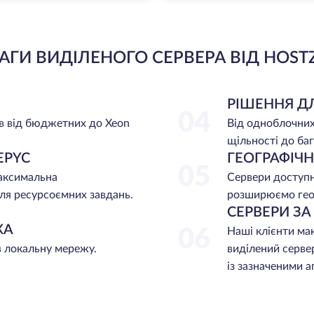
АГИ ВИДІЛЕНОГО СЕРВЕРА ВІД HOST
РІШЕННЯ Д
04
в від бюджетних до Xeon
Від одноблочних
щільності до баг
EPYC
ГЕОГРАФІЧ
05
максимальна
Сервери доступні
ля ресурсоємних завдань.
розширюємо гео
СЕРВЕРИ З
ЖА
06
Наші клієнти ма
в локальну мережу.
виділений серве
із зазначеними 