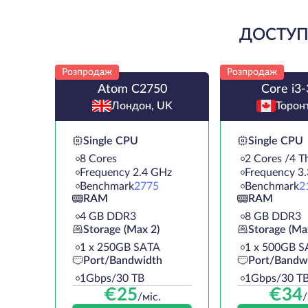
ДОСТУПН
Розпродаж
Розпродаж
Atom C2750
Core i3
Лондон, UK
Торон
Single CPU
Single CPU
8 Cores
2 Cores /4 T
Frequency 2.4 GHz
Frequency 3
Benchmark
2775
Benchmark
2
RAM
RAM
4 GB DDR3
8 GB DDR3
Storage (Max 2)
Storage (Ma
1 х 250GB SATA
1 х 500GB S
Port/Bandwidth
Port/Bandw
1Gbps/30 TB
1Gbps/30 T
€
25
€
34
/міс.
/