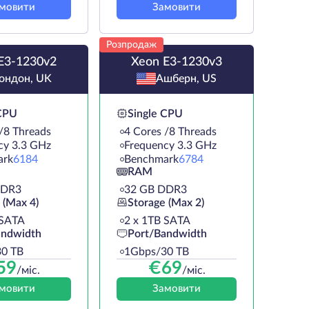
мовити
Замовити
Розпродаж
E3-1230v2
Xeon E3-1230v3
ондон, UK
Ашберн, US
 CPU
Single CPU
/8 Threads
4 Cores /8 Threads
cy 3.3 GHz
Frequency 3.3 GHz
ark
6184
Benchmark
6784
RAM
DDR3
32 GB DDR3
 (Max 4)
Storage (Max 2)
 SATA
2 х 1TB SATA
andwidth
Port/Bandwidth
0 TB
1Gbps/30 TB
59
€
69
/міс.
/міс.
мовити
Замовити