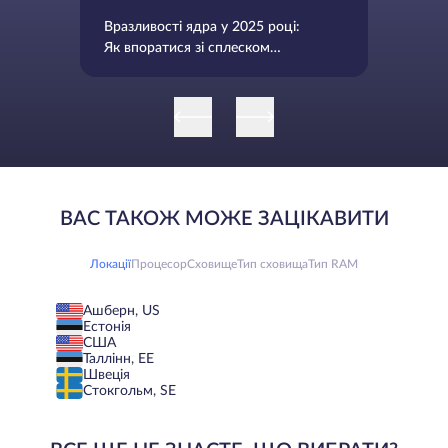
Вразливості ядра у 2025 році:
Як впоратися зі сплеском
кількості CVE
ВАС ТАКОЖ МОЖЕ ЗАЦІКАВИТИ
Локації
Процесор
Сховище
Тип сховища
Тип RAM
Ашберн, US
Естонія
США
Таллінн, EE
Швеція
Стокгольм, SE