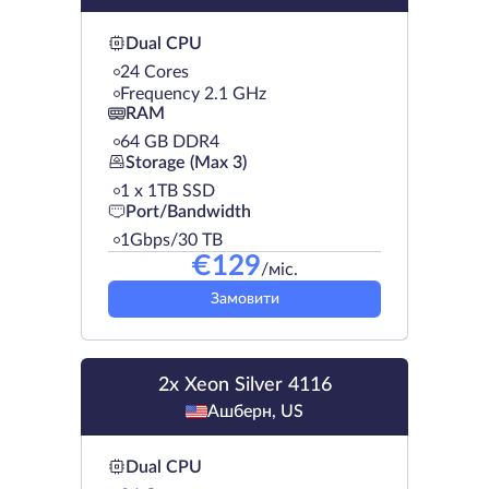
Dual CPU
24 Cores
Frequency 2.1 GHz
RAM
64 GB DDR4
Storage (Max 3)
1 х 1TB SSD
Port/Bandwidth
1Gbps/30 TB
€
129
/міс.
Замовити
2x Xeon Silver 4116
Ашберн, US
Dual CPU