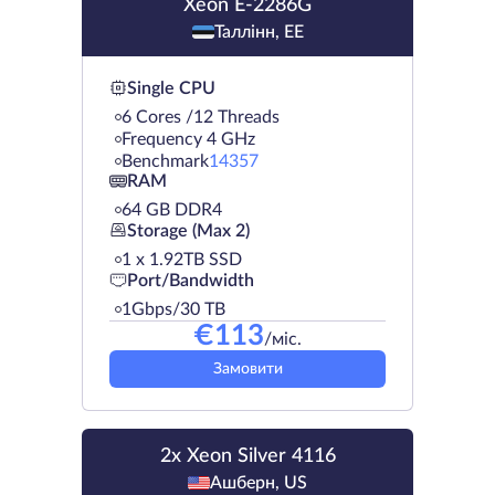
Xeon E-2286G
Таллінн, EE
Single CPU
6 Cores /12 Threads
Frequency 4 GHz
Benchmark
14357
RAM
64 GB DDR4
Storage (Max 2)
1 х 1.92TB SSD
Port/Bandwidth
1Gbps/30 TB
€
113
/міс.
Замовити
2x Xeon Silver 4116
Ашберн, US