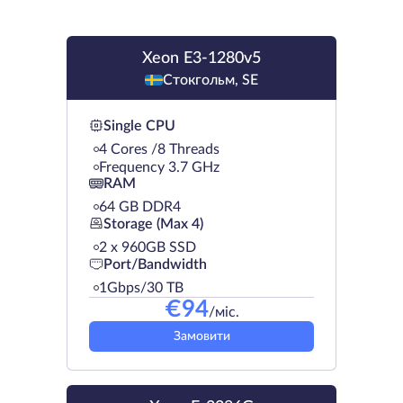
Xeon E3-1280v5
Стокгольм, SE
Single CPU
4 Cores /8 Threads
Frequency 3.7 GHz
RAM
64 GB DDR4
Storage (Max 4)
2 х 960GB SSD
Port/Bandwidth
1Gbps/30 TB
€
94
/міс.
Замовити