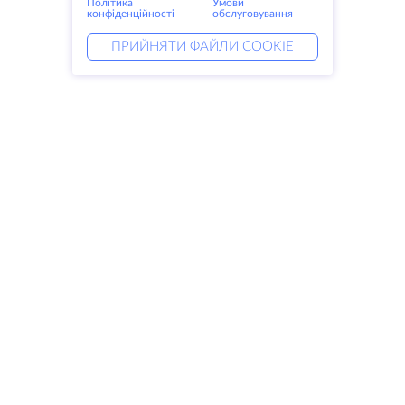
Політика
Умови
конфіденційності
обслуговування
ПРИЙНЯТИ ФАЙЛИ COOKIE
Послуги
Рішення
Виділені сервери
Послуги DevOps
VPS
Linked helper
Колокація
Keitaro VPS
Домени
RDP
Сховище для зберігання даних
SSL-сертифікати
Компанія
Правові питання
Про HostZealot
SLA
Зв'яжіться з нами
Політика конфіденційності
Дата-центри
Заява про конфіденційність
Looking glass
Умови надання послуг
База знань
Партнерська програма