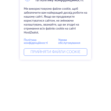
та політику конфіденційності?
Ми використовуємо файли cookie, щоб
забезпечити вам найкращий досвід роботи на
нашому сайті. Якщо ви продовжуєте
користуватися сайтом, не змінюючи
налаштувань, вважайте, що ви згодні на
отримання всіх файлів cookie на сайті
HostZealot.
Політика
Умови
конфіденційності
обслуговування
ПРИЙНЯТИ ФАЙЛИ COOKIE
Послуги
Рішення
Виділені сервери
Послуги DevOps
VPS
Linked helper
Колокація
Keitaro VPS
Домени
RDP