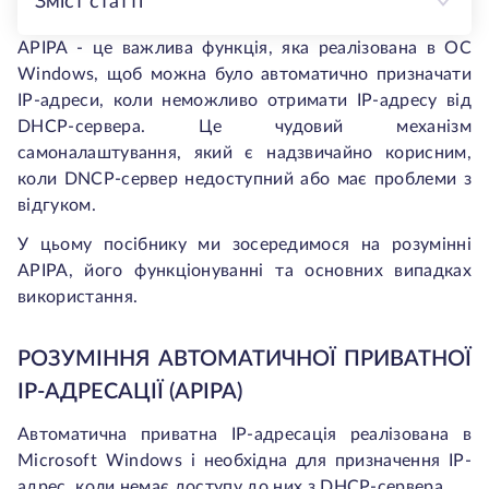
Зміст статті
APIPA - це важлива функція, яка реалізована в ОС
Windows, щоб можна було автоматично призначати
IP-адреси, коли неможливо отримати IP-адресу від
DHCP-сервера. Це чудовий механізм
самоналаштування, який є надзвичайно корисним,
коли DNCP-сервер недоступний або має проблеми з
відгуком.
У цьому посібнику ми зосередимося на розумінні
APIPA, його функціонуванні та основних випадках
використання.
РОЗУМІННЯ АВТОМАТИЧНОЇ ПРИВАТНОЇ
IP-АДРЕСАЦІЇ (APIPA)
Автоматична приватна IP-адресація реалізована в
Microsoft Windows і необхідна для призначення IP-
адрес, коли немає доступу до них з DHCP-сервера.