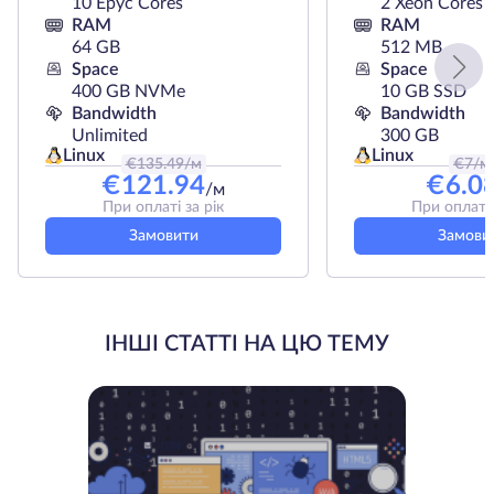
10 Epyc Cores
2 Xeon Cores
RAM
RAM
64 GB
512 MB
Space
Space
400 GB NVMe
10 GB SSD
Bandwidth
Bandwidth
Unlimited
300 GB
Linux
Linux
€
135.49
/м
€
7
/м
€
121.94
€
6.0
/м
При оплаті за рік
При оплаті 
Замовити
Замови
ІНШІ СТАТТІ НА ЦЮ ТЕМУ