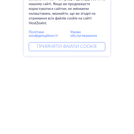
нашому сайті. Якщо ви продовжуєте
користуватися сайтом, не змінюючи
налаштувань, вважайте, що ви згодні на
отримання всіх файлів cookie на сайті
HostZealot.
Політика
Умови
конфіденційності
обслуговування
ПРИЙНЯТИ ФАЙЛИ COOKIE
Послуги
Рішення
Виділені сервери
Послуги DevOps
VPS
Linked helper
Колокація
Keitaro VPS
Домени
RDP
Сховище для зберігання даних
SSL-сертифікати
Компанія
Правові питання