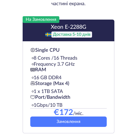
частині екрана.
На Замовлення
Xeon E-2288G
Доставка 5-10 днів
Single CPU
8 Cores /16 Threads
Frequency 3.7 GHz
RAM
16 GB DDR4
Storage (Max 4)
1 х 1TB SATA
Port/Bandwidth
1Gbps/10 TB
€
172
/міс.
Замовлення