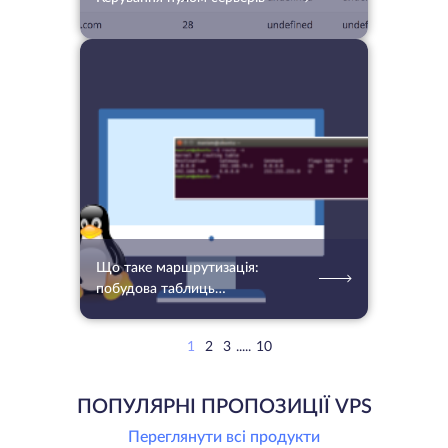
06.10.2022
2265
2 хв.
Що таке маршрутизація:
побудова таблиць
маршрутизації в Linux
1
2
3
.....
10
ПОПУЛЯРНІ ПРОПОЗИЦІЇ VPS
Переглянути всі продукти