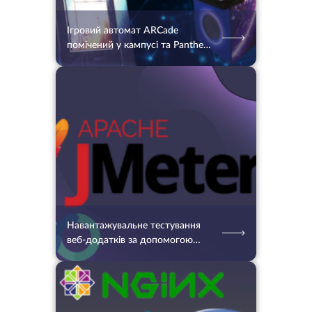
Ігровий автомат ARCade
помічений у кампусі та Panther
Lake в роботі
04.12.2023
1491
2 хв.
Навантажувальне тестування
веб-додатків за допомогою
Apache JMeter: Повний
довідник
13.12.2023
1298
2 хв.