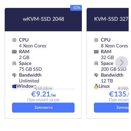
-10%
wKVM-SSD 2048
KVM-SSD 3276
CPU
CPU
4 Xeon Cores
8 Xeon Cores
RAM
RAM
2 GB
32 GB
Space
Space
75 GB SSD
200 GB SSD
Bandwidth
Bandwidth
Unlimited
12 TB
Linux
Windows
€
10.23
/м
€
150
/
€
9.21
€
135.
/м
При оплаті за рік
При оплаті 
Замовити
Замови