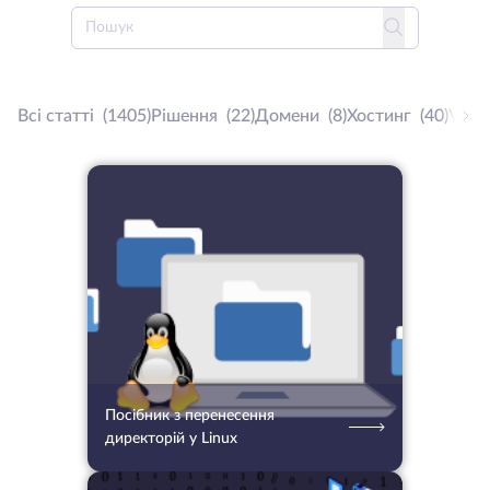
Всі статті
(1405)
Рішення
(22)
Домени
(8)
Хостинг
(40)
VPS
15.05.2025
619
2 хв.
Посібник з перенесення
директорій у Linux