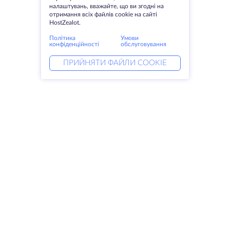
налаштувань, вважайте, що ви згодні на
отримання всіх файлів cookie на сайті
HostZealot.
Політика
Умови
конфіденційності
обслуговування
ПРИЙНЯТИ ФАЙЛИ COOKIE
Послуги
Рішення
Виділені сервери
Послуги DevOps
VPS
Linked helper
Колокація
Keitaro VPS
Домени
RDP
Сховище для зберігання даних
SSL-сертифікати
Компанія
Правові питання
Про HostZealot
SLA