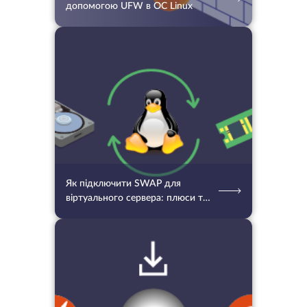
допомогою UFW в ОС Linux
04.11.2022
1351
2 хв.
Як підключити SWAP для
віртуального сервера: плюси та
мінуси SWAP
14.04.2026
260
2 хв.