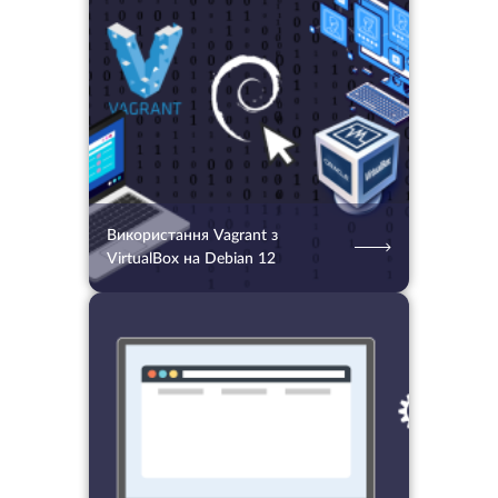
21.02.2024
1549
2 хв.
Використання Vagrant з
VirtualBox на Debian 12
04.11.2025
519
2 хв.