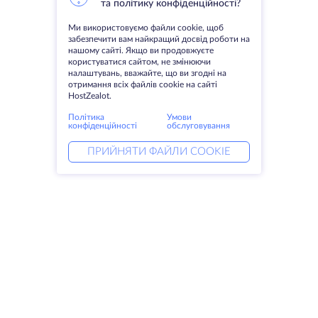
та політику конфіденційності?
Ми використовуємо файли cookie, щоб
забезпечити вам найкращий досвід роботи на
нашому сайті. Якщо ви продовжуєте
користуватися сайтом, не змінюючи
налаштувань, вважайте, що ви згодні на
отримання всіх файлів cookie на сайті
HostZealot.
Політика
Умови
конфіденційності
обслуговування
ПРИЙНЯТИ ФАЙЛИ COOKIE
Послуги
Рішення
Виділені сервери
Послуги DevOps
VPS
Linked helper
Колокація
Keitaro VPS
Домени
RDP