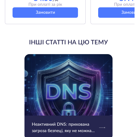
При оплаті за рік
При оплаті 
Замовити
Замови
ІНШІ СТАТТІ НА ЦЮ ТЕМУ
Неактивний DNS: прихована
загроза безпеці, яку не можна