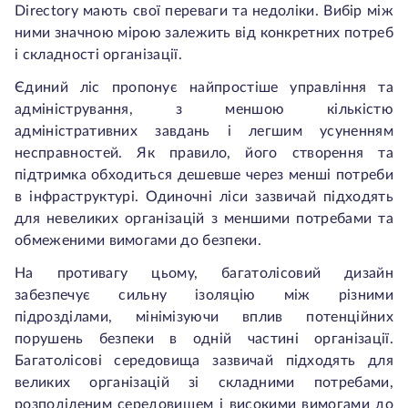
Directory мають свої переваги та недоліки. Вибір між
ними значною мірою залежить від конкретних потреб
і складності організації.
Єдиний ліс пропонує найпростіше управління та
адміністрування, з меншою кількістю
адміністративних завдань і легшим усуненням
несправностей. Як правило, його створення та
підтримка обходиться дешевше через менші потреби
в інфраструктурі. Одиночні ліси зазвичай підходять
для невеликих організацій з меншими потребами та
обмеженими вимогами до безпеки.
На противагу цьому, багатолісовий дизайн
забезпечує сильну ізоляцію між різними
підрозділами, мінімізуючи вплив потенційних
порушень безпеки в одній частині організації.
Багатолісові середовища зазвичай підходять для
великих організацій зі складними потребами,
розподіленим середовищем і високими вимогами до