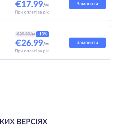
€
17.99
Замовити
/м
При оплаті за рік
€
29.99
/м
-10%
€
26.99
Замовити
/м
При оплаті за рік
КИХ ВЕРСІЯХ