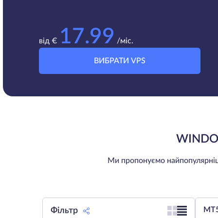
17.99
від €
/міс.
ВИБРАТИ VPS
WINDO
Ми пропонуємо найпопулярніші
MT5
Фільтр