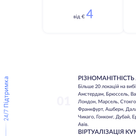
4
від €
РІЗНОМАНІТНІСТЬ
24/7 Підтримка
Більше 20 локацій на виб
Амстердам, Брюссель, Ва
01
Лондон, Марсель, Стокголь
Франкфурт, Ашберн, Далла
Чикаго, Гонконг, Дубай, Е
Авів.
ВІРТУАЛІЗАЦІЯ KV