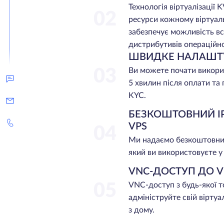
Технологія віртуалізації
02
ресурси кожному віртуал
забезпечує можливість в
дистрибутивів операційно
ШВИДКЕ НАЛАШТ
03
Ви можете почати викори
5 хвилин після оплати т
KYC.
БЕЗКОШТОВНИЙ I
VPS
04
Ми надаємо безкоштовни
який ви використовуєте у 
VNC-ДОСТУП ДО V
05
VNC-доступ з будь-якої то
адмініструйте свій віртуа
з дому.