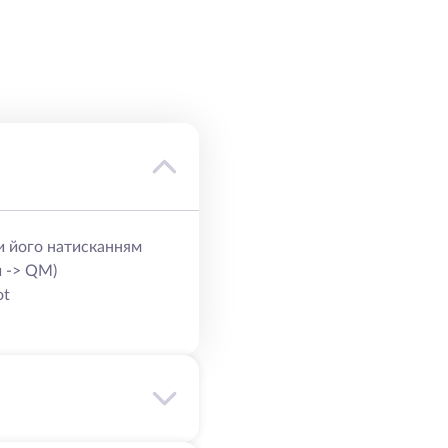
и його натисканням
и -> QM)
ot