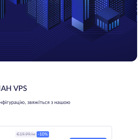
АН VPS
нфігурацію, звяжіться з нашою
€
19.99
/м
-10%