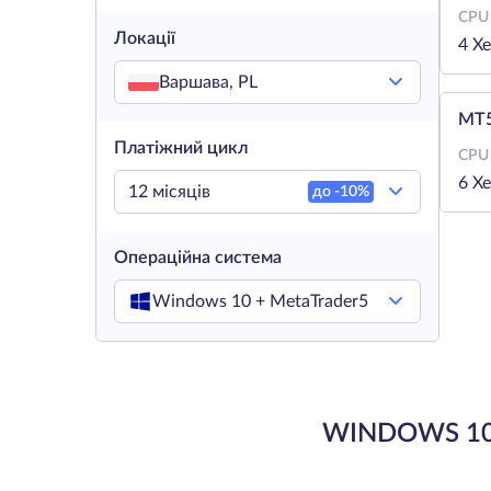
CPU
Локації
4 X
Варшава, PL
MT5
Платіжний цикл
CPU
6 X
12 місяців
до -
10
%
Операційна система
Windows 10 + MetaTrader5
WINDOWS 10