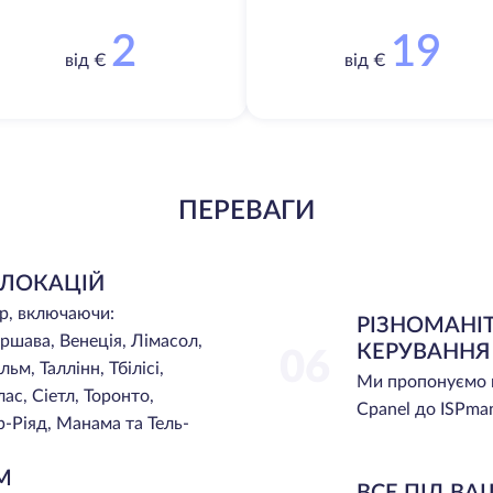
2
19
від €
від €
ПЕРЕВАГИ
 ЛОКАЦІЙ
ір, включаючи:
РІЗНОМАНІ
ршава, Венеція, Лімасол,
КЕРУВАННЯ
06
м, Таллінн, Тбілісі,
Ми пропонуємо ц
с, Сіетл, Торонто,
Cpanel до ISPman
р-Ріяд, Манама та Тель-
M
ВСЕ ПІД В