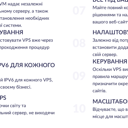
 KVM надає незалежні
07
Майте повний к
ьному серверу, а також
рішеннями та на
становлення необхідних
вашого веб-сайт
ї системи.
УВАННЯ
НАЛАШТОВУ
стовувати VPS вже через
08
Залежно від пот
а проходження процедур
встановити дода
свій сервер.
КЕРУВАННЯ
PV6 ДЛЯ КОЖНОГО
Оскільки VPS ви
09
правила маршрут
й IPV6 для кожного VPS,
призначити окре
своєму бізнесі.
сайтів.
PS
МАСШТАБО
чки світу та
10
Відчуваєте, що в
льний сервер, не виходячи
місце для масшт