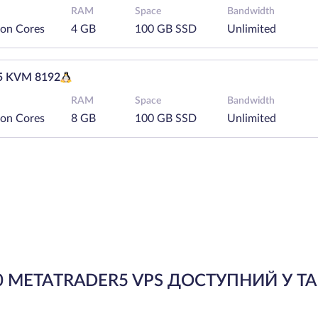
RAM
Space
Bandwidth
eon Cores
4 GB
100 GB SSD
Unlimited
 KVM 8192
RAM
Space
Bandwidth
eon Cores
8 GB
100 GB SSD
Unlimited
 METATRADER5 VPS ДОСТУПНИЙ У ТА