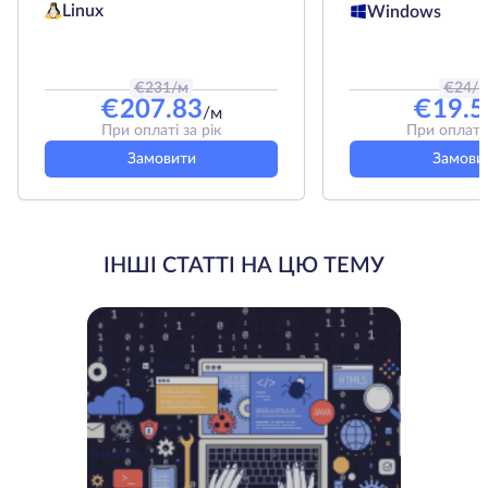
Linux
Windows
€
231
/м
€
24
/
€
207.83
€
19.5
/м
При оплаті за рік
При оплаті 
Замовити
Замови
ІНШІ СТАТТІ НА ЦЮ ТЕМУ