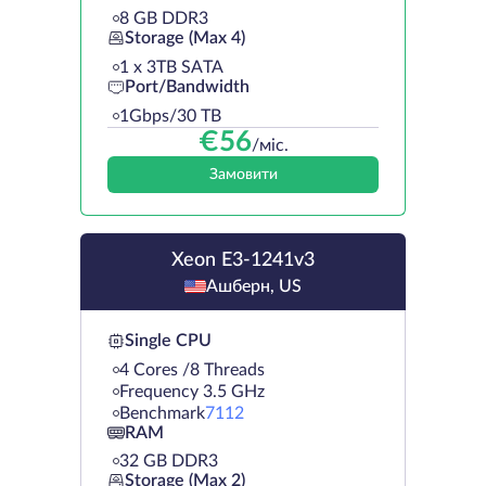
8 GB DDR3
Storage (Max 4)
1 х 3TB SATA
Port/Bandwidth
1Gbps/30 TB
€
56
/міс.
Замовити
Xeon E3-1241v3
Ашберн, US
Single CPU
4 Cores /8 Threads
Frequency 3.5 GHz
Benchmark
7112
RAM
32 GB DDR3
Storage (Max 2)