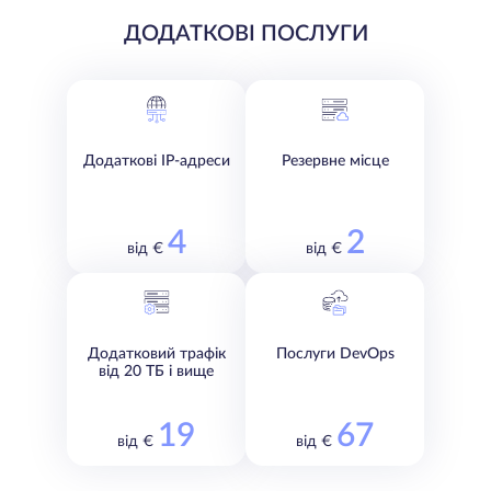
ДОДАТКОВІ ПОСЛУГИ
Додаткові IP-адреси
Резервне місце
4
2
від €
від €
Додатковий трафік
Послуги DevOps
від 20 ТБ і вище
19
67
від €
від €