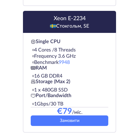
Xeon E-2234
Стокгольм, SE
Single CPU
4 Cores /8 Threads
Frequency 3.6 GHz
Benchmark
9948
RAM
16 GB DDR4
Storage (Max 2)
1 х 480GB SSD
Port/Bandwidth
1Gbps/30 TB
€
79
/міс.
Замовити