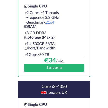
Single CPU
2 Cores /4 Threads
Frequency 3.3 GHz
Benchmark
2164
RAM
8 GB DDR3
Storage (Max 2)
1 х 500GB SATA
Port/Bandwidth
1Gbps/30 TB
€
34
/міс.
Замовити
Core i3-4350
Лондон, UK
Single CPU