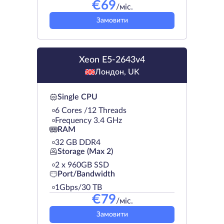
€
69
/міс.
Замовити
Xeon E5-2643v4
Лондон, UK
Single CPU
6 Cores /12 Threads
Frequency 3.4 GHz
RAM
32 GB DDR4
Storage (Max 2)
2 х 960GB SSD
Port/Bandwidth
1Gbps/30 TB
€
79
/міс.
Замовити