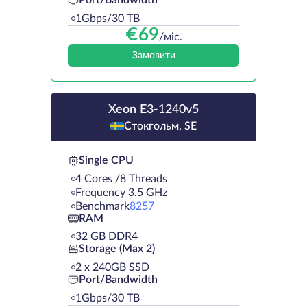
Port/Bandwidth
1Gbps/30 TB
€
69
/міс.
Замовити
Xeon E3-1240v5
Стокгольм, SE
Single CPU
4 Cores /8 Threads
Frequency 3.5 GHz
Benchmark
8257
RAM
32 GB DDR4
Storage (Max 2)
2 х 240GB SSD
Port/Bandwidth
1Gbps/30 TB