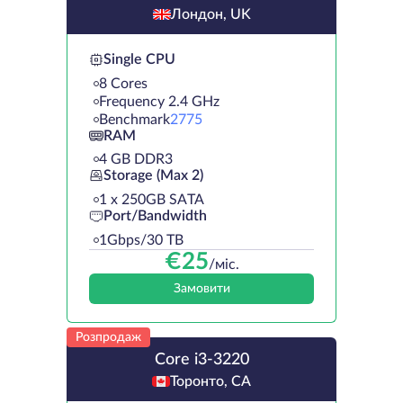
Лондон, UK
Single CPU
8 Cores
Frequency 2.4 GHz
Benchmark
2775
RAM
4 GB DDR3
Storage (Max 2)
1 х 250GB SATA
Port/Bandwidth
1Gbps/30 TB
€
25
/міс.
Замовити
Розпродаж
Core i3-3220
Торонто, CA