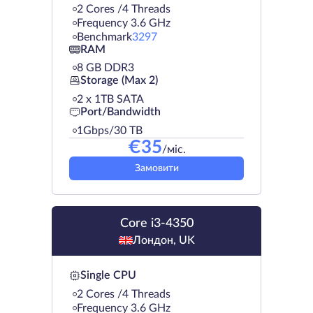
2 Cores /4 Threads
Frequency 3.6 GHz
Benchmark
3297
RAM
8 GB DDR3
Storage (Max 2)
2 х 1TB SATA
Port/Bandwidth
1Gbps/30 TB
€
35
/міс.
Замовити
Core i3-4350
Лондон, UK
Single CPU
2 Cores /4 Threads
Frequency 3.6 GHz