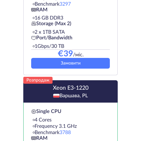
Benchmark
3297
RAM
16 GB DDR3
Storage (Max 2)
2 х 1TB SATA
Port/Bandwidth
1Gbps/30 TB
€
39
/міс.
Замовити
Розпродаж
Xeon E3-1220
Варшава, PL
Single CPU
4 Cores
Frequency 3.1 GHz
Benchmark
3788
RAM