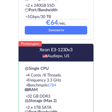
2 х 240GB SSD
Port/Bandwidth
1Gbps/30 TB
€
64
/міс.
Замовити
Розпродаж
Xeon E3-1230v3
Ашберн, US
Single CPU
4 Cores /8 Threads
Frequency 3.3 GHz
Benchmark
6784
RAM
32 GB DDR3
Storage (Max 2)
2 х 1TB SATA