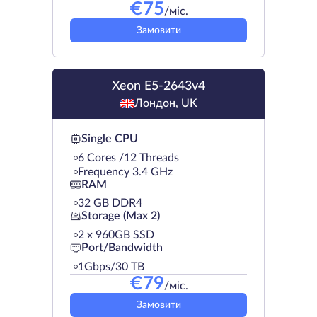
€
75
/міс.
Замовити
Xeon E5-2643v4
Лондон, UK
Single CPU
6 Cores /12 Threads
Frequency 3.4 GHz
RAM
32 GB DDR4
Storage (Max 2)
2 х 960GB SSD
Port/Bandwidth
1Gbps/30 TB
€
79
/міс.
Замовити