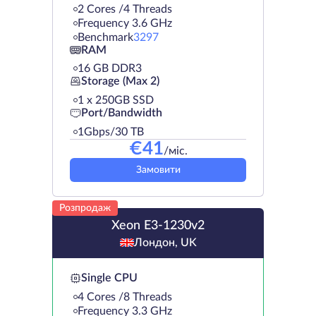
2 Cores /4 Threads
Frequency 3.6 GHz
Benchmark
3297
RAM
16 GB DDR3
Storage (Max 2)
1 х 250GB SSD
Port/Bandwidth
1Gbps/30 TB
€
41
/міс.
Замовити
Розпродаж
Xeon E3-1230v2
Лондон, UK
Single CPU
4 Cores /8 Threads
Frequency 3.3 GHz