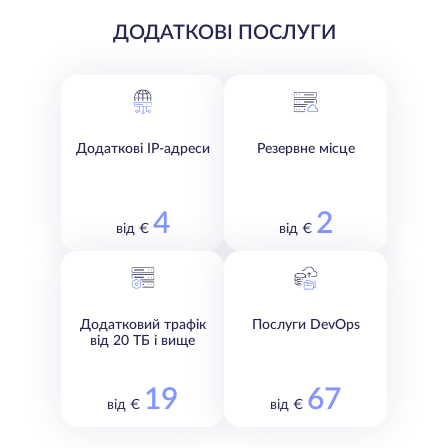
ДОДАТКОВІ ПОСЛУГИ
Додаткові IP-адреси
Резервне місце
4
2
від €
від €
Додатковий трафік
Послуги DevOps
від 20 ТБ і вище
19
67
від €
від €