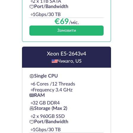
2 х 1TB SATA
Port/Bandwidth
1Gbps/30 TB
€
69
/міс.
Замовити
Xeon E5-2643v4
Чикаго, US
Single CPU
6 Cores /12 Threads
Frequency 3.4 GHz
RAM
32 GB DDR4
Storage (Max 2)
2 х 960GB SSD
Port/Bandwidth
1Gbps/30 TB