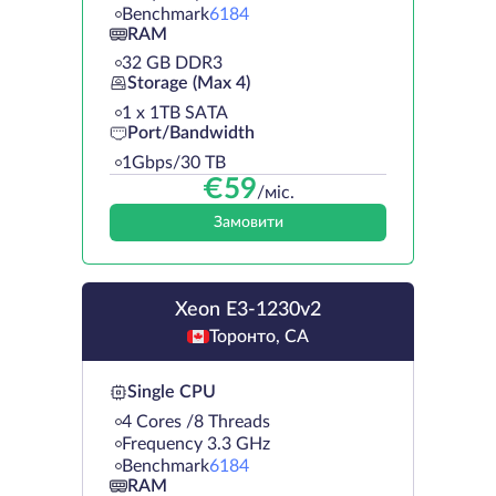
Benchmark
6184
RAM
32 GB DDR3
Storage (Max 4)
1 х 1TB SATA
Port/Bandwidth
1Gbps/30 TB
€
59
/міс.
Замовити
Xeon E3-1230v2
Торонто, CA
Single CPU
4 Cores /8 Threads
Frequency 3.3 GHz
Benchmark
6184
RAM