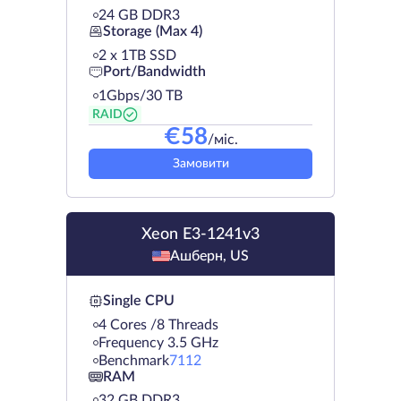
24 GB DDR3
Storage (Max 4)
2 х 1TB SSD
Port/Bandwidth
1Gbps/30 TB
RAID
€
58
/міс.
Замовити
Xeon E3-1241v3
Ашберн, US
Single CPU
4 Cores /8 Threads
Frequency 3.5 GHz
Benchmark
7112
RAM
32 GB DDR3