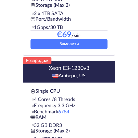
Storage (Max 2)
2 х 1TB SATA
Port/Bandwidth
1Gbps/30 TB
€
69
/міс.
Замовити
Розпродаж
Xeon E3-1230v3
Ашберн, US
Single CPU
4 Cores /8 Threads
Frequency 3.3 GHz
Benchmark
6784
RAM
32 GB DDR3
Storage (Max 2)