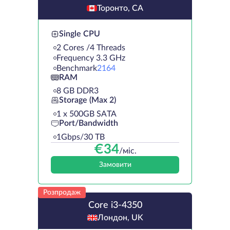
Торонто, CA
Single CPU
2 Cores /4 Threads
Frequency 3.3 GHz
Benchmark
2164
RAM
8 GB DDR3
Storage (Max 2)
1 х 500GB SATA
Port/Bandwidth
1Gbps/30 TB
€
34
/міс.
Замовити
Розпродаж
Core i3-4350
Лондон, UK