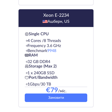
Xeon E-2234
Ашберн, US
Single CPU
4 Cores /8 Threads
Frequency 3.6 GHz
Benchmark
9948
RAM
32 GB DDR4
Storage (Max 2)
1 х 240GB SSD
Port/Bandwidth
1Gbps/30 TB
€
79
/міс.
Замовити