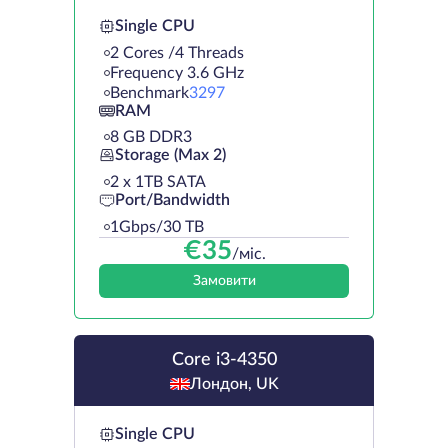
Single CPU
2 Cores /4 Threads
Frequency 3.6 GHz
Benchmark
3297
RAM
8 GB DDR3
Storage (Max 2)
2 х 1TB SATA
Port/Bandwidth
1Gbps/30 TB
€
35
/міс.
Замовити
Core i3-4350
Лондон, UK
Single CPU