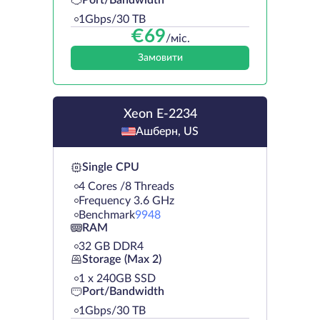
Port/Bandwidth
1Gbps/30 TB
€
69
/міс.
Замовити
Xeon E-2234
Ашберн, US
Single CPU
4 Cores /8 Threads
Frequency 3.6 GHz
Benchmark
9948
RAM
32 GB DDR4
Storage (Max 2)
1 х 240GB SSD
Port/Bandwidth
1Gbps/30 TB