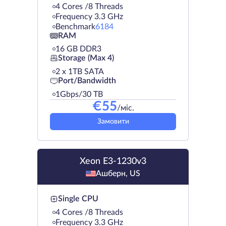
4 Cores /8 Threads
Frequency 3.3 GHz
Benchmark
6184
RAM
16 GB DDR3
Storage (Max 4)
2 х 1TB SATA
Port/Bandwidth
1Gbps/30 TB
€
55
/міс.
Замовити
Xeon E3-1230v3
Ашберн, US
Single CPU
4 Cores /8 Threads
Frequency 3.3 GHz