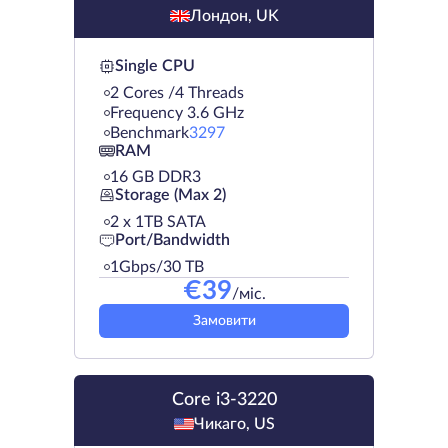
Лондон, UK
Single CPU
2 Cores /4 Threads
Frequency 3.6 GHz
Benchmark
3297
RAM
16 GB DDR3
Storage (Max 2)
2 х 1TB SATA
Port/Bandwidth
1Gbps/30 TB
€
39
/міс.
Замовити
Core i3-3220
Чикаго, US