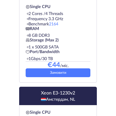
Single CPU
2 Cores /4 Threads
Frequency 3.3 GHz
Benchmark
2164
RAM
8 GB DDR3
Storage (Max 2)
1 х 500GB SATA
Port/Bandwidth
1Gbps/30 TB
€
44
/міс.
Замовити
Xeon E3-1230v2
Амстердам, NL
Single CPU