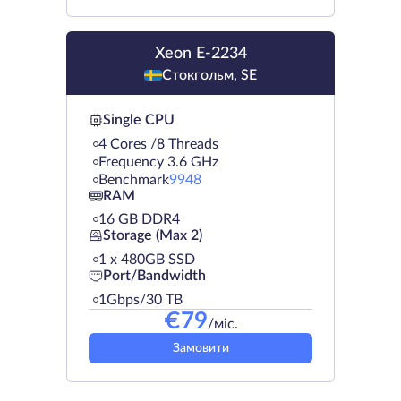
Xeon E-2234
Стокгольм, SE
Single CPU
4 Cores /8 Threads
Frequency 3.6 GHz
Benchmark
9948
RAM
16 GB DDR4
Storage (Max 2)
1 х 480GB SSD
Port/Bandwidth
1Gbps/30 TB
€
79
/міс.
Замовити