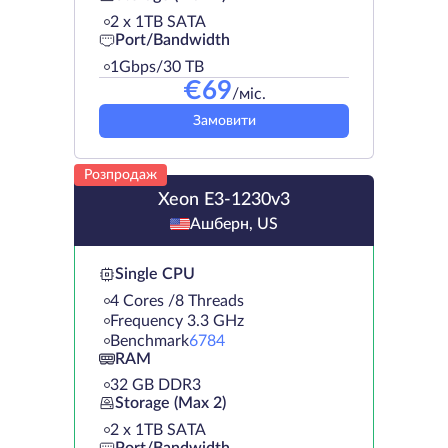
2 х 1TB SATA
Port/Bandwidth
1Gbps/30 TB
€
69
/міс.
Замовити
Розпродаж
Xeon E3-1230v3
Ашберн, US
Single CPU
4 Cores /8 Threads
Frequency 3.3 GHz
Benchmark
6784
RAM
32 GB DDR3
Storage (Max 2)
2 х 1TB SATA