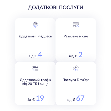
ДОДАТКОВІ ПОСЛУГИ
Додаткові IP-адреси
Резервне місце
4
2
від €
від €
Додатковий трафік
Послуги DevOps
від 20 ТБ і вище
19
67
від €
від €