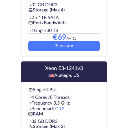
32 GB DDR3
Storage (Max 4)
2 х 1TB SATA
Port/Bandwidth
1Gbps/30 TB
€
69
/міс.
Замовити
Xeon E3-1241v3
Ашберн, US
Single CPU
4 Cores /8 Threads
Frequency 3.5 GHz
Benchmark
7112
RAM
32 GB DDR3
Storage (Max 2)