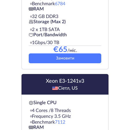
Benchmark
6784
RAM
32 GB DDR3
Storage (Max 2)
2 х 1TB SATA
Port/Bandwidth
1Gbps/30 TB
€
65
/міс.
Замовити
Xeon E3-1241v3
Сіетл, US
Single CPU
4 Cores /8 Threads
Frequency 3.5 GHz
Benchmark
7112
RAM