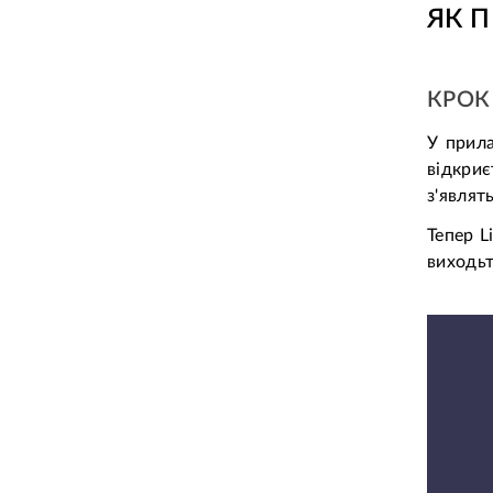
ЯК П
КРОК 
У прила
відкриє
з'являт
Тепер L
виходьт