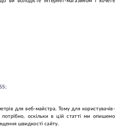
о ви володієте інтернет-магазином і хочете
CSS;
етрів для веб-майстра. Тому для користувачів-
 потрібно, оскільки в цій статті ми опишемо
ищення швидкості сайту.