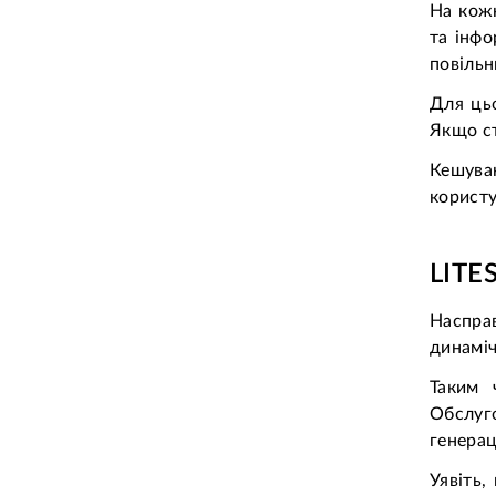
На кожн
та інфо
повільн
Для цьо
Якщо ст
Кешуван
користу
LITE
Насправ
динаміч
Таким 
Обслуго
генерац
Уявіть,