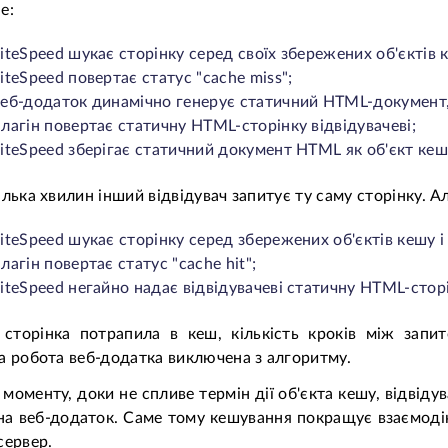
е:
iteSpeed шукає сторінку серед своїх збережених об'єктів к
iteSpeed повертає статус "cache miss";
веб-додаток динамічно генерує статичний HTML-документ, 
плагін повертає статичну HTML-сторінку відвідувачеві;
LiteSpeed зберігає статичний документ HTML як об'єкт ке
ілька хвилин інший відвідувач запитує ту саму сторінку. А
iteSpeed шукає сторінку серед збережених об'єктів кешу і 
лагін повертає статус "cache hit";
iteSpeed негайно надає відвідувачеві статичну HTML-сторі
сторінка потрапила в кеш, кількість кроків між запи
а робота веб-додатка виключена з алгоритму.
 моменту, доки не спливе термін дії об'єкта кешу, відвіду
на веб-додаток. Саме тому кешування покращує взаємодію
сервер.