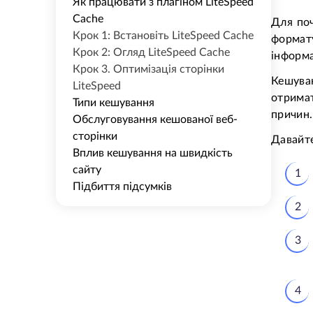
Як працювати з плагіном LiteSpeed
Cache
Для поч
Крок 1: Встановіть LiteSpeed Cache
формат
Крок 2: Огляд LiteSpeed Cache
інформа
Крок 3. Оптимізація сторінки
Кешуван
LiteSpeed
отрима
Типи кешування
причин.
Обслуговування кешованої веб-
сторінки
Давайте
Вплив кешування на швидкість
сайту
Підбиття підсумків