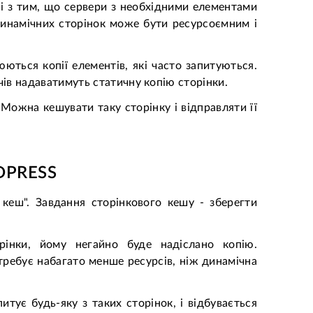
і з тим, що сервери з необхідними елементами
динамічних сторінок може бути ресурсоємним і
ються копії елементів, які часто запитуються.
чів надаватимуть статичну копію сторінки.
Можна кешувати таку сторінку і відправляти її
DPRESS
й кеш". Завдання сторінкового кешу - зберегти
рінки, йому негайно буде надіслано копію.
ребує набагато менше ресурсів, ніж динамічна
итує будь-яку з таких сторінок, і відбувається