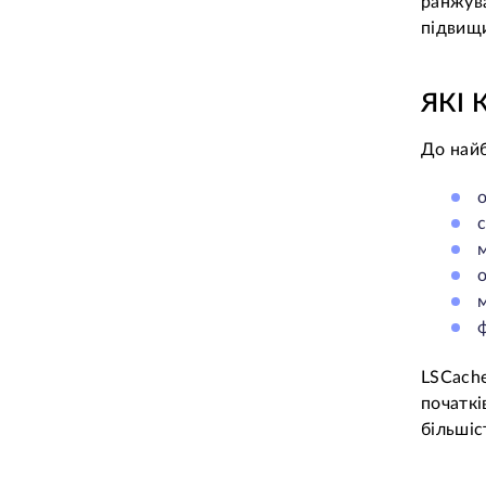
ранжув
підвищи
ЯКІ
До найб
о
м
о
м
ф
LSCache
початк
більшіс