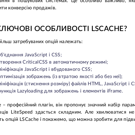
ання в пошукових системах. Це особливо важливо, якщ
ти конверсію продажів.
 КЛЮЧОВІ ОСОБЛИВОСТІ LSCACHE?
ільш затребуваних опцій належать:
б'єднання JavaScript і CSS;
створення CriticalCSS в автоматичному режимі;
ініфікація JavaScript і вбудованого CSS;
птимізація зображень (із втратою якості або без неї);
ініфікація (стиснення розміру) файлів HTML, JavaScript і 
ункція Lazyloading для зображень і елементів iFrame.
 – професійний плагін, він пропонує значний набір парам
івців LiteSpeed здасться складним. Але хвилюватися не
ть опцій LSCache і покажемо, що можна зробити для підв