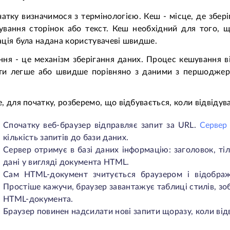
атку визначимося з термінологією. Кеш - місце, де збері
ування сторінок або текст. Кеш необхідний для того, щ
ція була надана користувачеві швидше.
ня - це механізм зберігання даних. Процес кешування 
ти легше або швидше порівняно з даними з першоджере
, для початку, розберемо, що відбувається, коли відвідува
Спочатку веб-браузер відправляє запит за URL.
Сервер
кількість запитів до бази даних.
Сервер отримує в базі даних інформацію: заголовок, тіл
дані у вигляді документа HTML.
Сам HTML-документ зчитується браузером і відобража
Простіше кажучи, браузер завантажує таблиці стилів, зоб
HTML-документа.
Браузер повинен надсилати нові запити щоразу, коли відв