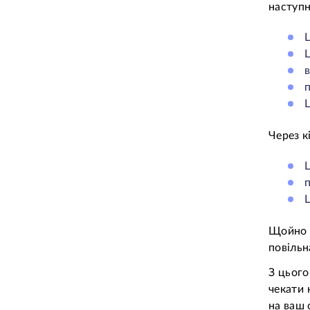
наступн
L
L
Через к
L
п
L
Щойно 
повільн
З цього
чекати 
на ваш 