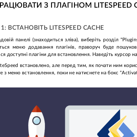
РАЦЮВАТИ З ПЛАГІНОМ LITESPEED 
1: ВСТАНОВІТЬ LITESPEED CACHE
довій панелі (знаходиться зліва), виберіть розділ "Plugi
ться меню додавання плагінів, праворуч буде пошукове
ься доступні плагіни для встановлення. Наведіть курсор на 
iteSpeed встановлено, але перед тим, як почати ним корис
е з меню встановлення, поки не натиснете на бокс "Activat