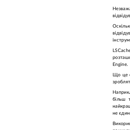
Незважа
відвіду
Оскіль
відвід
інструм
LSCache
розташо
Engine.
Що це о
зроблят
Наприкл
більш 
найкращ
не єдин
Викори