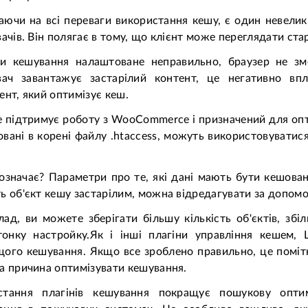
ючи на всі переваги використання кешу, є один невели
вачів. Він полягає в тому, що клієнт може переглядати стар
ки кешування налаштоване неправильно, браузер не зм
увач завантажує застарілий контент, це негативно вп
ент, який оптимізує кеш.
 підтримує роботу з WooCommerce і призначений для опт
вані в корені файлу .htaccess, можуть використовуватис
значає? Параметри про те, які дані мають бути кешовані, 
ь об'єкт кешу застарілим, можна відредагувати за допом
ад, ви можете зберігати більшу кількість об'єктів, зб
тонку настройку.Як і інші плагіни управління кешем,
ого кешування. Якщо все зроблено правильно, це поміт
а причина оптимізувати кешування.
стання плагінів кешування покращує пошукову опти