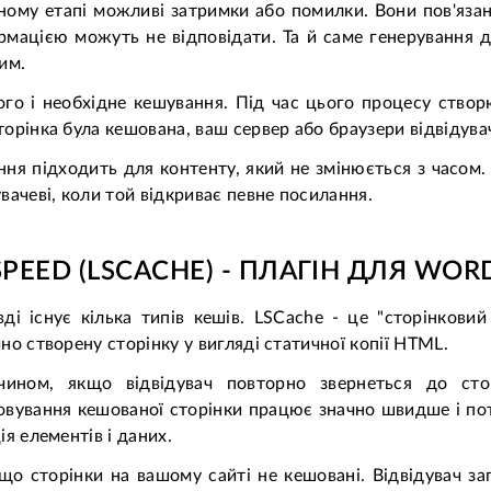
ому етапі можливі затримки або помилки. Вони пов'язан
рмацією можуть не відповідати. Та й саме генерування 
им.
го і необхідне кешування. Під час цього процесу створю
орінка була кешована, ваш сервер або браузери відвідува
ня підходить для контенту, який не змінюється з часом. 
вачеві, коли той відкриває певне посилання.
SPEED (LSCACHE) - ПЛАГІН ДЛЯ WOR
ді існує кілька типів кешів. LSCache - це "сторінкови
но створену сторінку у вигляді статичної копії HTML.
чином, якщо відвідувач повторно звернеться до сто
вування кешованої сторінки працює значно швидше і пот
ія елементів і даних.
 що сторінки на вашому сайті не кешовані. Відвідувач зап