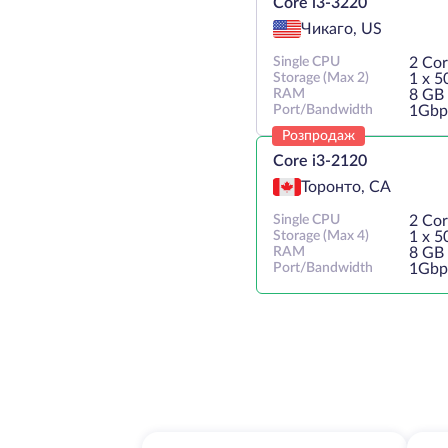
Core i3-3220
Чикаго, US
Single CPU
2 Cor
Storage (Max 2)
1 х 
RAM
8 GB
Port/Bandwidth
1Gbp
Розпродаж
Core i3-2120
Торонто, CA
Single CPU
2 Co
Storage (Max 4)
1 х 
RAM
8 GB
Port/Bandwidth
1Gbp