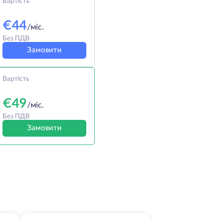
Вартість
€
44
/міс.
Без ПДВ
Замовити
Вартість
€
49
/міс.
Без ПДВ
Замовити