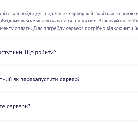
нітні апгрейди для виділених серверів. Зв'яжіться з нашо
еобхідних вам комплектуючих та цін на них. Зазвичай апгрей
менту оплати. Для апгрейду сервера потрібно відключити йо
оступний. Що робити?
пний як перезапустити сервер?
те сервери?