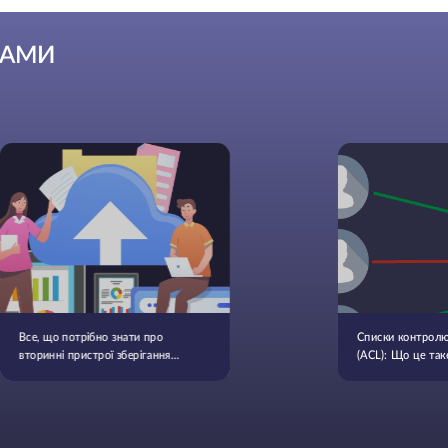
РАМИ
Все, що потрібно знати про
Списки контролю
вторинні пристрої зберігання
(ACL): Що це таке
даних
працюють та най
практики