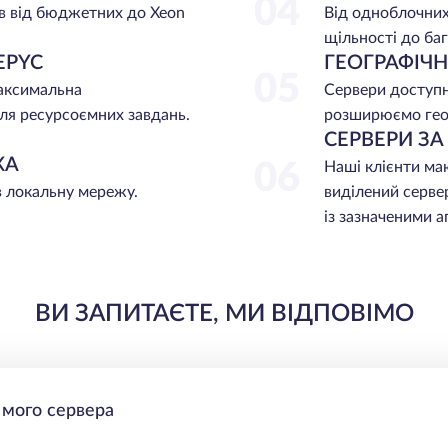
04
в від бюджетних до Xeon
Від одноблочних
щільності до баг
EPYC
ГЕОГРАФІЧ
05
максимальна
Сервери доступні
ля ресурсоємних завдань.
розширюємо гео
СЕРВЕРИ З
ЖА
06
Наші клієнти ма
в локальну мережу.
виділений серве
із зазначеними 
ВИ ЗАПИТАЄТЕ, МИ ВІДПОВІМО
 мого сервера