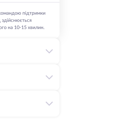
ю командою підтримки
д здійснюється
го на 10-15 хвилин.