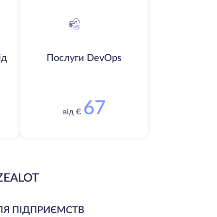
ід
Послуги DevOps
67
від €
ZEALOT
ЛЯ ПІДПРИЄМСТВ