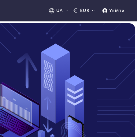
€
UA
EUR
Увійти