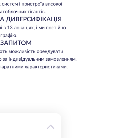
 систем і пристроїв високої
атоблочних гігантів.
НА ДИВЕРСИФІКАЦІЯ
 в 13 локаціях, і ми постійно
графію.
А ЗАПИТОМ
ють можливість орендувати
р за індивідуальним замовленням,
апаратними характеристиками.