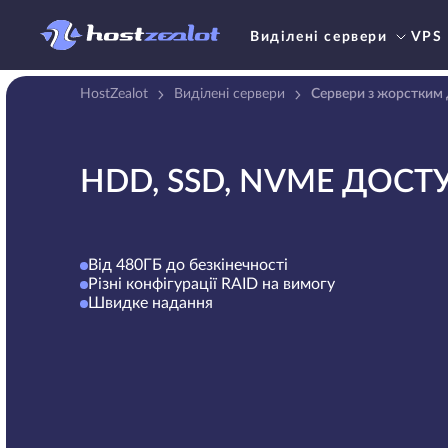
Виділені сервери
VPS
HostZealot
Виділені сервери
Сервери з жорстким 
HDD, SSD, NVME ДОСТ
Від 480ГБ до безкінечності
Різні конфігурації RAID на вимогу
Швидке надання