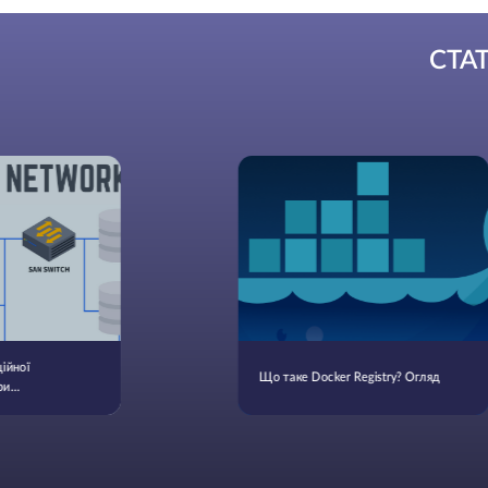
СТА
ійної
Що таке Docker Registry? Огляд
ри
итичні