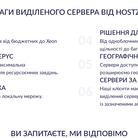
АГИ ВИДІЛЕНОГО СЕРВЕРА ВІД HOST
РІШЕННЯ Д
04
в від бюджетних до Xeon
Від одноблочних
щільності до баг
EPYC
ГЕОГРАФІЧ
05
максимальна
Сервери доступні
ля ресурсоємних завдань.
розширюємо гео
СЕРВЕРИ З
ЖА
06
Наші клієнти ма
в локальну мережу.
виділений серве
із зазначеними 
ВИ ЗАПИТАЄТЕ, МИ ВІДПОВІМО