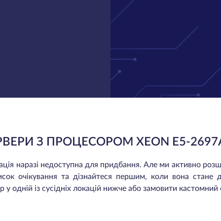
РВЕРИ З ПРОЦЕСОРОМ XEON E5-2697
окація наразі недоступна для придбання. Але ми активно ро
исок очікування та дізнайтеся першим, коли вона стане 
 у одній із сусідніх локацій нижче або замовити кастомний 