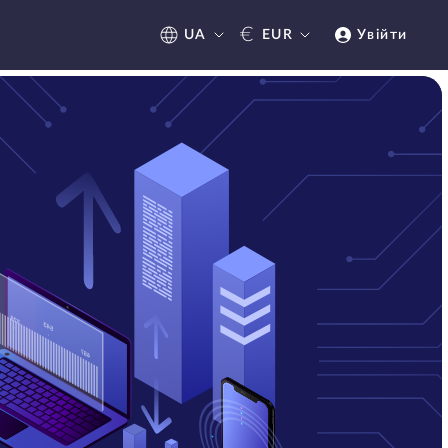
€
UA
EUR
Увійти