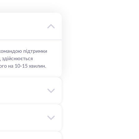
ю командою підтримки
д здійснюється
го на 10-15 хвилин.