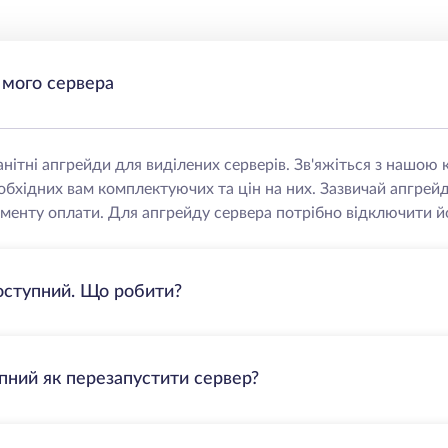
 мого сервера
нітні апгрейди для виділених серверів. Зв'яжіться з нашо
еобхідних вам комплектуючих та цін на них. Зазвичай апгрей
менту оплати. Для апгрейду сервера потрібно відключити йо
оступний. Що робити?
пний як перезапустити сервер?