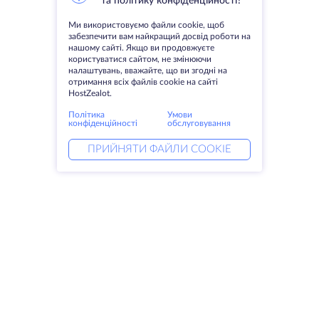
та політику конфіденційності?
Ми використовуємо файли cookie, щоб
забезпечити вам найкращий досвід роботи на
нашому сайті. Якщо ви продовжуєте
користуватися сайтом, не змінюючи
налаштувань, вважайте, що ви згодні на
отримання всіх файлів cookie на сайті
HostZealot.
Політика
Умови
конфіденційності
обслуговування
ПРИЙНЯТИ ФАЙЛИ COOKIE
Послуги
Рішення
Виділені сервери
Послуги DevOps
VPS
Захист від DDoS
Колокація
Linked helper
Домени
Keitaro VPS