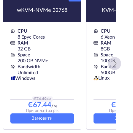
wKVM-NVMe 32768
KVM-SSD 8
CPU
CPU
8 Epyc Cores
6 Xeon Cores
RAM
RAM
32 GB
8GB
Space
Space
200 GB NVMe
100GB SSD
Bandwidth
Bandwidth
Unlimited
500GB
Linux
Windows
€
74.49
/м
€
59
/м
€
67.44
€
46.8
/м
При оплаті за рік
При оплаті з
Замовити
Замови