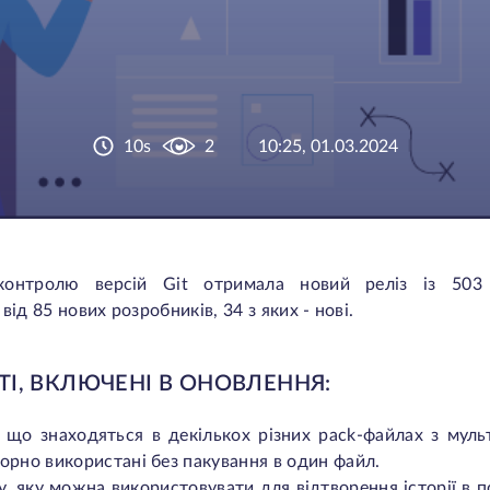
10s
2
10:25, 01.03.2024
 контролю версій Git отримала новий реліз із 503
д 85 нових розробників, 34 з яких - нові.
І, ВКЛЮЧЕНІ В ОНОВЛЕННЯ:
, що знаходяться в декількох різних pack-файлах з муль
орно використані без пакування в один файл.
y
, яку можна використовувати для відтворення історії в 