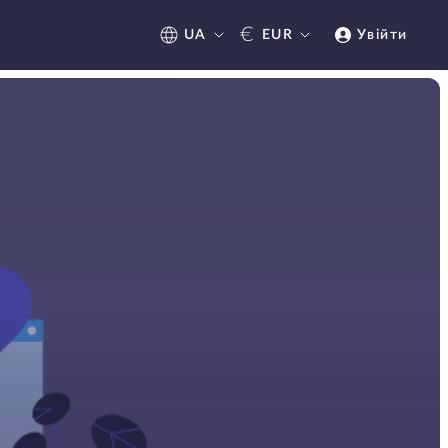
€
UA
EUR
Увійти