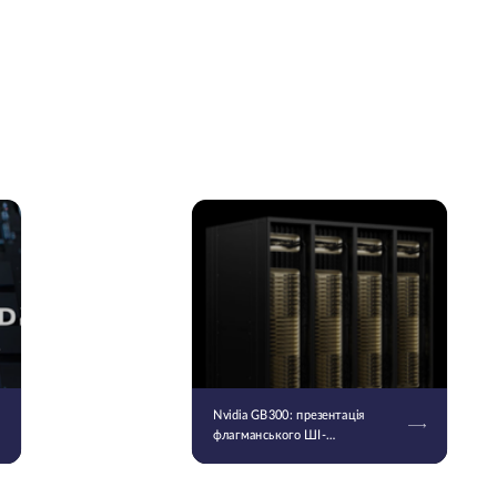
Nvidia GB300: презентація
флагманського ШІ-
прискорювача