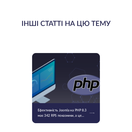
ІНШІ СТАТТІ НА ЦЮ ТЕМУ
Ефективність Joomla на PHP 8.3
має 342 RPS показники, а це
майже 30 відсоткове
покращення