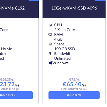
-NVMe 8192
10Ge-wKVM-SSD 4096
CPU
 Cores
4 Xeon Cores
RAM
4 GB
Space
B NVMe
100 GB SSD
dth
Bandwidth
ted
Unlimited
Windows
€
26.35
/м
€
72
/м
23.72
€
65.40
/м
/м
 оплаті за рік
При оплаті за рік
Замовити
Замовити