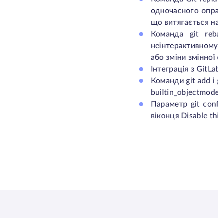
одночасного опрац
що витягається н
Команда
git re
неінтерактивному
або зміни змінно
Інтеграція з GitLab
Команди
git add
і
builtin_objectmod
Параметр
git con
віконця
Disable th