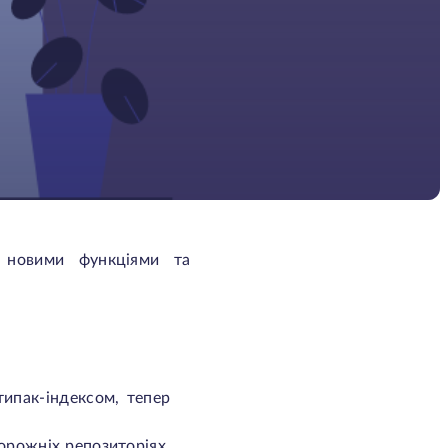
 новими функціями та
типак-індексом, тепер
порожніх репозиторіях,