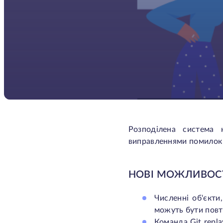
Розподілена система
виправленнями помилок ві
НОВІ МОЖЛИВОСТ
Численні об'єкти
можуть бути повт
Команда
Git repla