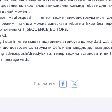
ювання кількох гілок і виконання команд rebase для гіло
а даний момент.
base --autosquash
тепер може використовуватися для
 режимі, так що можна запускати rebase з fixup без пер
ї оточення GIT_SEQUENCE_EDITOR$.
 CI.
git stash
тепер
мають підтримку атрибута шляху
:(attr:...)
,
e
, що дозволяє фільтрувати файли відповідно до прав дост
fig advice.pushAlreadyExists
тепер можна встановити як t
is message with
.
Поділитися