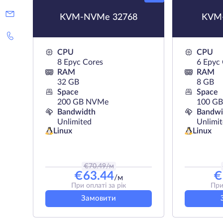
KVM-NVMe 32768
KVM
CPU
CPU
8 Epyc Cores
6 Epyc
RAM
RAM
32 GB
8 GB
Space
Space
200 GB NVMe
100 G
Bandwidth
Bandwi
Unlimited
Unlimi
Linux
Linux
€
70.49
/м
€
63.44
€
/м
При оплаті за рік
При
Замовити