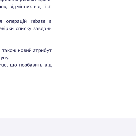
к, відмінних від тієї,
 операцій rebase в
евірки списку завдань
 а також новий атрибут
упу.
rue, що позбавить від