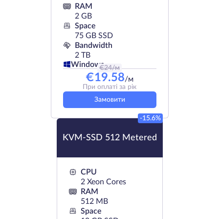
RAM
2 GB
Space
75 GB SSD
Bandwidth
2 TB
Windows
€
24
/м
€
19.58
/м
При оплаті за рік
Замовити
-15.6%
KVM-SSD 512 Metered
CPU
2 Xeon Cores
RAM
512 MB
Space