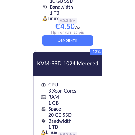
10 GB SSD
Bandwidth
1 TB
Linux
€
5.33
/м
€
4.50
/м
При оплаті за рік
Замовити
-12%
KVM-SSD 1024 Metered
CPU
3 Xeon Cores
RAM
1 GB
Space
20 GB SSD
Bandwidth
1 TB
Linux
€
8.33
/м