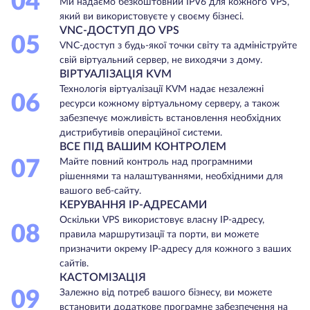
04
Ми надаємо безкоштовний IPV6 для кожного VPS,
який ви використовуєте у своєму бізнесі.
VNC-ДОСТУП ДО VPS
05
VNC-доступ з будь-якої точки світу та адмініструйте
свій віртуальний сервер, не виходячи з дому.
ВІРТУАЛІЗАЦІЯ KVM
Технологія віртуалізації KVM надає незалежні
06
ресурси кожному віртуальному серверу, а також
забезпечує можливість встановлення необхідних
дистрибутивів операційної системи.
ВСЕ ПІД ВАШИМ КОНТРОЛЕМ
07
Майте повний контроль над програмними
рішеннями та налаштуваннями, необхідними для
вашого веб-сайту.
КЕРУВАННЯ IP-АДРЕСАМИ
Оскільки VPS використовує власну IP-адресу,
08
правила маршрутизації та порти, ви можете
призначити окрему IP-адресу для кожного з ваших
сайтів.
КАСТОМІЗАЦІЯ
09
Залежно від потреб вашого бізнесу, ви можете
встановити додаткове програмне забезпечення на