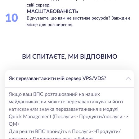
свій сервер.
МАСШТАБОВАНІСТЬ
10
Відчуваєте, що вам не вистачає ресурсів? Завжди є
місце для розширення.
ВИ СПИТАЄТЕ, МИ ВІДПОВІМО
Як перезавантажити мій сервер VPS/VDS?
Якщо ваш ВПС розташований на наших
майданчиках, ви можете перезавантажувати його
натисканням значка перезавантаження в модулі
Quick Management (Послуги-> Продукти/послуги ->
QM)
Для решти ВПС пройдіть в Послуги->Продукти/
послуги-> Подивитися дані-> Reboot