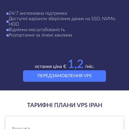
24/7 англомовна підтримка
Доступні варіанти зберігання даних на SSD, NVMe,
HDD
Відмінна масштабованість
Розгортання за лічені хвилини
1,2
остання ціна €
/міс.
ПЕРЕДЗАМОВЛЕННЯ VPS
ТАРИФНІ ПЛАНИ VPS ІРАН