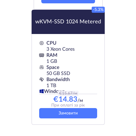
-5.3%
wKVM-SSD 1024 Metered
CPU
3 Xeon Cores
RAM
1 GB
Space
50 GB SSD
Bandwidth
1 TB
Windows
€
15.67
/м
€
14.83
/м
При оплаті за рік
Замовити