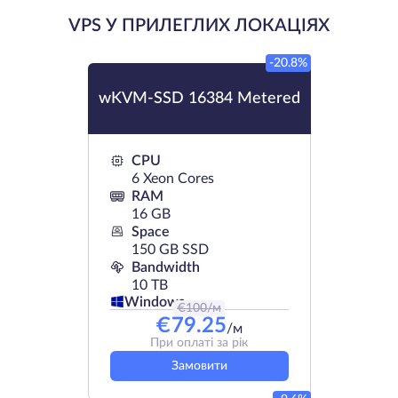
VPS У ПРИЛЕГЛИХ ЛОКАЦІЯХ
-20.8%
wKVM-SSD 16384 Metered
CPU
6 Xeon Cores
RAM
16 GB
Space
150 GB SSD
Bandwidth
10 TB
Windows
€
100
/м
€
79.25
/м
При оплаті за рік
Замовити