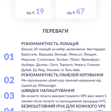
19
67
від €
від €
ПЕРЕВАГИ
РІЗНОМАНІТНІСТЬ ЛОКАЦІЙ
Більше 20 локацій на вибір, включаючи: Амстердам,
01
Брюссель, Варшава, Венеція, Лімасол, Лондон,
Марсель, Стокгольм, Таллінн, Тбілісі, Франкфурт,
Ашберн, Даллас, Сіетл, Торонто, Чикаго, Гонконг,
Дубай, Ер-Ріяд, Манама та Тель-Авів.
РІЗНОМАНІТНІСТЬ ПАНЕЛЕЙ КЕРУВАННЯ
02
Ми пропонуємо цілий ряд панелей керування від
Cpanel до ISPmanager.
ШВИДКЕ НАЛАШТУВАННЯ
03
Ви можете почати використовувати VPS вже через 5
хвилин після оплати та проходження процедур KYC.
БЕЗКОШТОВНИЙ IPV6 ДЛЯ КОЖНОГО VPS