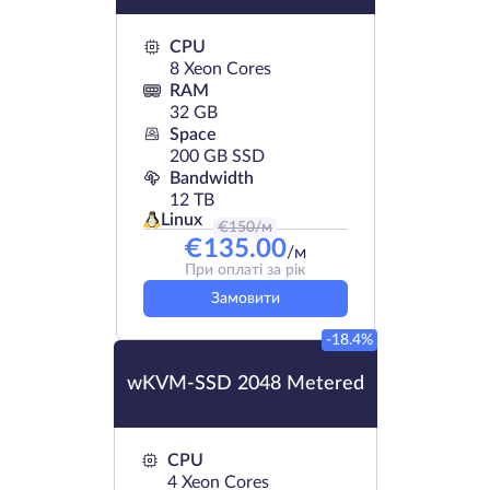
CPU
8 Xeon Cores
RAM
32 GB
Space
200 GB SSD
Bandwidth
12 TB
Linux
€
150
/м
€
135.00
/м
При оплаті за рік
Замовити
-18.4%
wKVM-SSD 2048 Metered
CPU
4 Xeon Cores