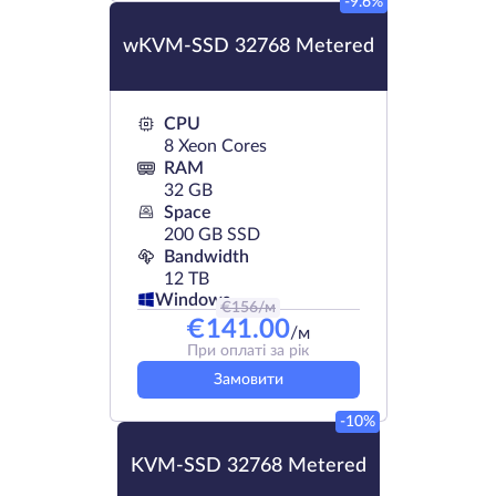
-9.6%
wKVM-SSD 32768 Metered
CPU
8 Xeon Cores
RAM
32 GB
Space
200 GB SSD
Bandwidth
12 TB
Windows
€
156
/м
€
141.00
/м
При оплаті за рік
Замовити
-10%
KVM-SSD 32768 Metered