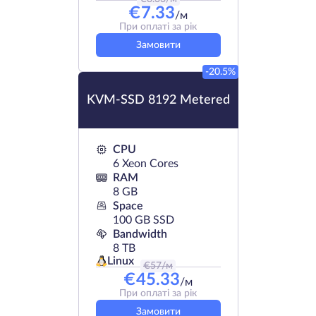
€
7.33
/м
При оплаті за рік
Замовити
-20.5%
KVM-SSD 8192 Metered
CPU
6 Xeon Cores
RAM
8 GB
Space
100 GB SSD
Bandwidth
8 TB
Linux
€
57
/м
€
45.33
/м
При оплаті за рік
Замовити