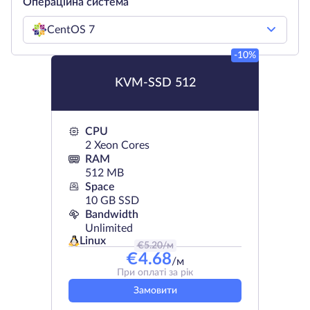
Операційна система
CentOS 7
-10%
KVM-SSD 512
CPU
2 Xeon Cores
RAM
512 MB
Space
10 GB SSD
Bandwidth
Unlimited
Linux
€
5.20
/м
€
4.68
/м
При оплаті за рік
Замовити