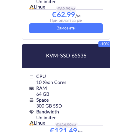
Unlimited
Linux
€
69.99
/м
€
62.99
/м
При оплаті за рік
Замовити
-10%
KVM-SSD 65536
CPU
10 Xeon Cores
RAM
64 GB
Space
300 GB SSD
Bandwidth
Unlimited
Linux
€
134.99
/м
€
121.49