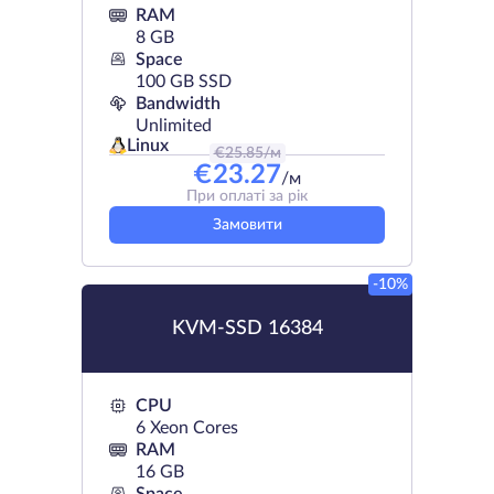
RAM
8 GB
Space
100 GB SSD
Bandwidth
Unlimited
Linux
€
25.85
/м
€
23.27
/м
При оплаті за рік
Замовити
-10%
KVM-SSD 16384
CPU
6 Xeon Cores
RAM
16 GB