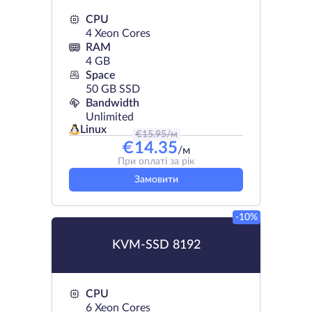
CPU
4 Xeon Cores
RAM
4 GB
Space
50 GB SSD
Bandwidth
Unlimited
Linux
€
15.95
/м
€
14.35
/м
При оплаті за рік
Замовити
-10%
KVM-SSD 8192
CPU
6 Xeon Cores