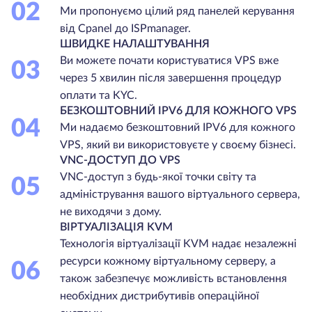
02
Ми пропонуємо цілий ряд панелей керування
від Cpanel до ISPmanager.
ШВИДКЕ НАЛАШТУВАННЯ
Ви можете почати користуватися VPS вже
03
через 5 хвилин після завершення процедур
оплати та KYC.
БЕЗКОШТОВНИЙ IPV6 ДЛЯ КОЖНОГО VPS
04
Ми надаємо безкоштовний IPV6 для кожного
VPS, який ви використовуєте у своєму бізнесі.
VNC-ДОСТУП ДО VPS
VNC-доступ з будь-якої точки світу та
05
адміністрування вашого віртуального сервера,
не виходячи з дому.
ВІРТУАЛІЗАЦІЯ KVM
Технологія віртуалізації KVM надає незалежні
ресурси кожному віртуальному серверу, а
06
також забезпечує можливість встановлення
необхідних дистрибутивів операційної