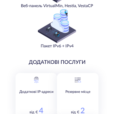
Веб-панель VirtualMin, Hestia, VestaCP
Пакет IPv6 + IPv4
ДОДАТКОВІ ПОСЛУГИ
Додаткові IP-адреси
Резервне місце
4
2
від €
від €