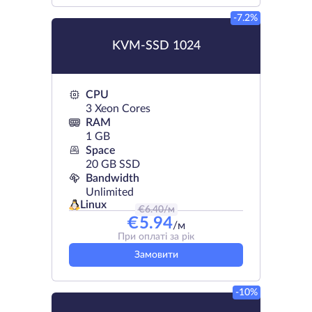
-7.2%
KVM-SSD 1024
CPU
3 Xeon Cores
RAM
1 GB
Space
20 GB SSD
Bandwidth
Unlimited
Linux
€
6.40
/м
€
5.94
/м
При оплаті за рік
Замовити
-10%