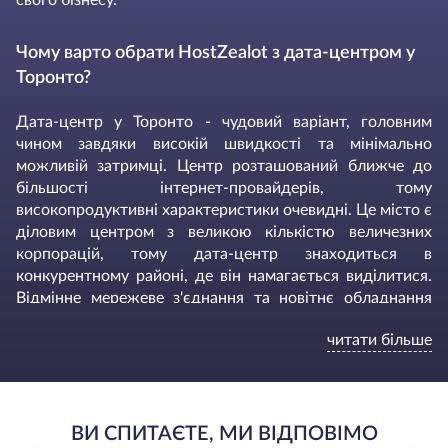
Чому варто обрати HostZealot з дата-центром у
Торонто?
Дата-центр у Торонто - чудовий варіант, головним
чином завдяки високій швидкості та мінімально
можливій затримці. Центр розташований ближче до
більшості інтернет-провайдерів, тому
високопродуктивні характеристики очевидні. Це місто є
діловим центром з великою кількістю величезних
корпорацій, тому дата-центр знаходиться в
конкурентному районі, де він намагається виділитися.
Відмінне мережеве з'єднання та новітнє обладнання
надзвичайно впливають на якість отримуваного сервісу.
читати більше
Чудовою особливістю центру в Торонто є його
близькість до точки обміну трафіку в Нью-Йорку, тому
ви можете легко покрити географію США та Канади,
якщо це те, що вам потрібно.
На додаток до вже згаданих характеристик, VPS у
ВИ СПИТАЄТЕ, МИ ВІДПОВІМО