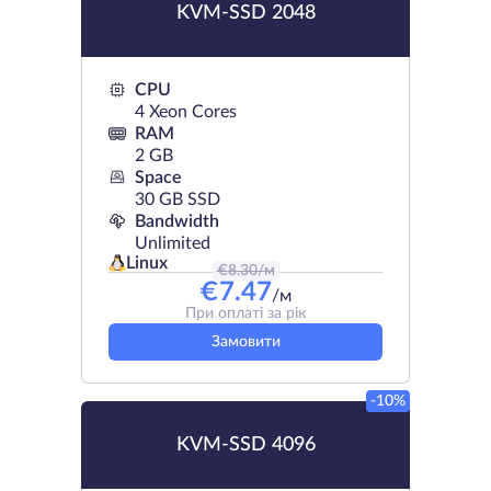
KVM-SSD 2048
CPU
4 Xeon Cores
RAM
2 GB
Space
30 GB SSD
Bandwidth
Unlimited
Linux
€
8.30
/м
€
7.47
/м
При оплаті за рік
Замовити
-10%
KVM-SSD 4096