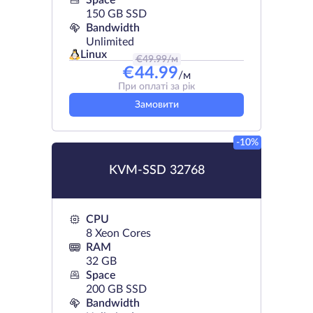
Space
150 GB SSD
Bandwidth
Unlimited
Linux
€
49.99
/м
€
44.99
/м
При оплаті за рік
Замовити
-10%
KVM-SSD 32768
CPU
8 Xeon Cores
RAM
32 GB
Space
200 GB SSD
Bandwidth