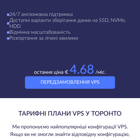
24/7 англомовна підтримка
Доступні варіанти зберігання даних на SSD, NVMe,
HDD
Відмінна масштабованість
Розгортання за лічені хвилини
4.68
остання ціна €
/міс.
ПЕРЕДЗАМОВЛЕННЯ VPS
ТАРИФНІ ПЛАНИ VPS У ТОРОНТО
Ми пропонуємо найпопулярніші конфігурації VPS.
Якщо ви не змогли знайти відповідну конфігурацію,