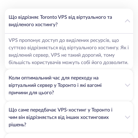
Торонто також має найкращий захист від різних типів
атак, зокрема DDoS-атак. Завдяки високим гарантіям
безвідмовної роботи ви отримуєте доступ до
Що відрізняє Toronto VPS від віртуального та
ідеального місця для потенційного зростання вашого
виділеного хостингу?
бізнесу.
VPS пропонує доступ до виділених ресурсів, що
Переваги нашого VPS у Торонто
суттєво відрізняється від віртуального хостингу. Як і
виділений сервер, VPS не такий дорогий, тому
Торонто - ідеальне місце для вашого VPS, якщо ваша
більшість користувачів можуть собі його дозволити.
цільова аудиторія знаходиться в цьому регіоні.
Близькість до цього міста дасть перевагу багатьом
Коли оптимальний час для переходу на
компаніям завдяки діловій спільноті та мінімальним
затримкам. З таким розташуванням клієнти з
віртуальний сервер у Торонто і які вагомі
фінансового та дизайнерського секторів отримають
причини для цього?
величезну вигоду від такого вибору VPS.
VPS є повністю безпечним варіантом завдяки
Що саме передбачає VPS-хостинг у Торонто і
віртуалізації за допомогою технології KVM, а також
чим він відрізняється від інших хостингових
використовується SSD-накопичувач для кращої
рішень?
швидкості. Клієнти мають доступ до регулярного
резервного копіювання, а автоматизований процес