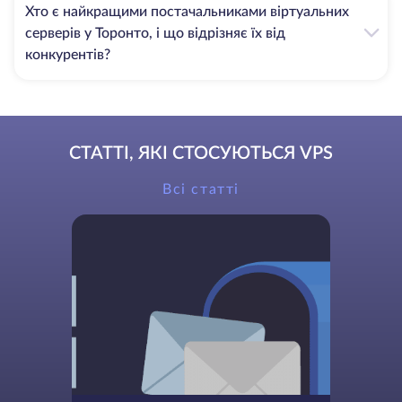
значно спрощує все.
Хто є найкращими постачальниками віртуальних
Якщо у вас збільшився трафік і вам потрібні додаткові
серверів у Торонто, і що відрізняє їх від
ресурси для VPS - це не проблема. Для всіх клієнтів, які
конкурентів?
зіткнулися з непередбачуваним зростанням бізнесу,
пропонується швидке масштабування. Тож, не
вагайтесь і переходьте на новий тарифний план VPS,
коли це необхідно.
СТАТТІ, ЯКІ СТОСУЮТЬСЯ VPS
Захист від DDoS-атак
Всі статті
Захист від DDoS-атак на VPS включає в себе
різноманітні заходи, які застосовуються проти подібних
віртуальних атак. На жаль, DDoS-атаки стають все
більш частими, і вони активують величезну кількість
автоматизованих запитів для перевантаження серверів.
HostZealot має різноманітні системи, які відповідають
за моніторинг усього трафіку та обробку підозрілих
запитів. При виявленні такої активності ми
використовуємо найефективніші підходи, які
дозволяють значно мінімізувати або нейтралізувати