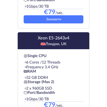
Port/Bandwidth
1Gbps/30 TB
€
79
/міс.
Замовити
Xeon E5-2643v4
Лондон, UK
Single CPU
6 Cores /12 Threads
Frequency 3.4 GHz
RAM
32 GB DDR4
Storage (Max 2)
2 х 960GB SSD
Port/Bandwidth
1Gbps/30 TB
€
79
/міс.