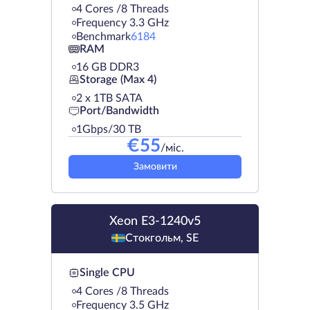
4 Cores /8 Threads
Frequency 3.3 GHz
Benchmark
6184
RAM
16 GB DDR3
Storage (Max 4)
2 х 1TB SATA
Port/Bandwidth
1Gbps/30 TB
€
55
/міс.
Замовити
Xeon E3-1240v5
Стокгольм, SE
Single CPU
4 Cores /8 Threads
Frequency 3.5 GHz