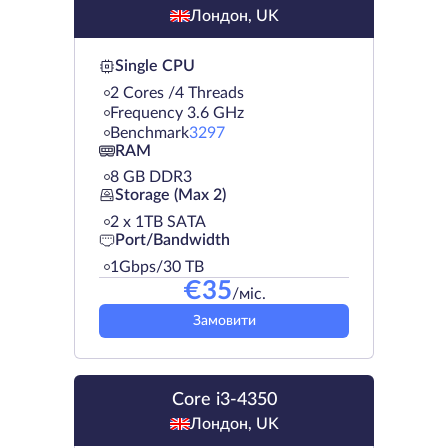
Лондон, UK
Single CPU
2 Cores /4 Threads
Frequency 3.6 GHz
Benchmark
3297
RAM
8 GB DDR3
Storage (Max 2)
2 х 1TB SATA
Port/Bandwidth
1Gbps/30 TB
€
35
/міс.
Замовити
Core i3-4350
Лондон, UK