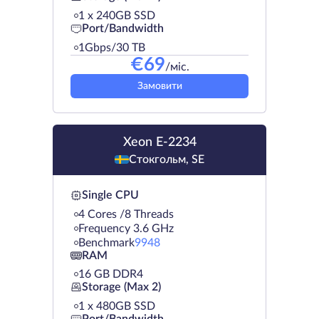
1 х 240GB SSD
Port/Bandwidth
1Gbps/30 TB
€
69
/міс.
Замовити
Xeon E-2234
Стокгольм, SE
Single CPU
4 Cores /8 Threads
Frequency 3.6 GHz
Benchmark
9948
RAM
16 GB DDR4
Storage (Max 2)
1 х 480GB SSD