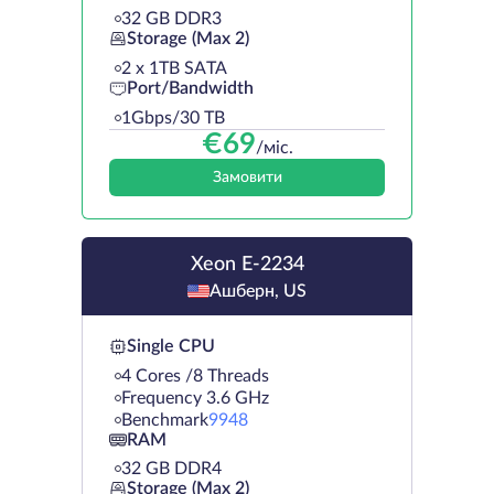
32 GB DDR3
Storage (Max 2)
2 х 1TB SATA
Port/Bandwidth
1Gbps/30 TB
€
69
/міс.
Замовити
Xeon E-2234
Ашберн, US
Single CPU
4 Cores /8 Threads
Frequency 3.6 GHz
Benchmark
9948
RAM
32 GB DDR4
Storage (Max 2)