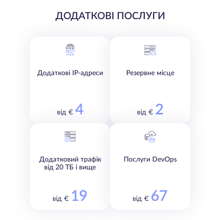
ДОДАТКОВІ ПОСЛУГИ
Додаткові IP-адреси
Резервне місце
4
2
від €
від €
Додатковий трафік
Послуги DevOps
від 20 ТБ і вище
19
67
від €
від €