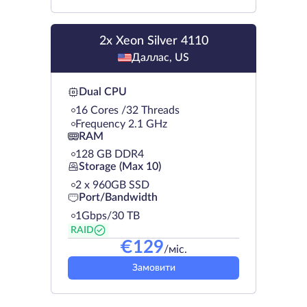
2x Xeon Silver 4110
Даллас, US
Dual CPU
16 Cores /32 Threads
Frequency 2.1 GHz
RAM
128 GB DDR4
Storage (Max 10)
2 х 960GB SSD
Port/Bandwidth
1Gbps/30 TB
RAID
€
129
/міс.
Замовити