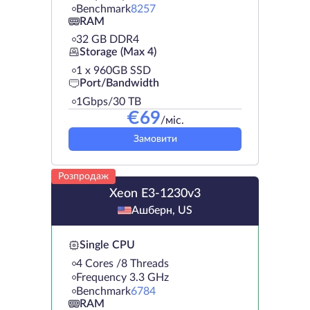
Benchmark
8257
RAM
32 GB DDR4
Storage (Max 4)
1 х 960GB SSD
Port/Bandwidth
1Gbps/30 TB
€
69
/міс.
Замовити
Розпродаж
Xeon E3-1230v3
Ашберн, US
Single CPU
4 Cores /8 Threads
Frequency 3.3 GHz
Benchmark
6784
RAM