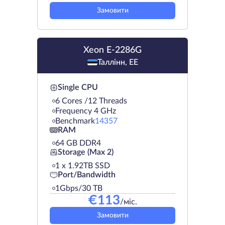
Замовити
Xeon E-2286G
Таллінн, EE
Single CPU
6 Cores /12 Threads
Frequency 4 GHz
Benchmark
14357
RAM
64 GB DDR4
Storage (Max 2)
1 х 1.92TB SSD
Port/Bandwidth
1Gbps/30 TB
€
113
/міс.
Замовити