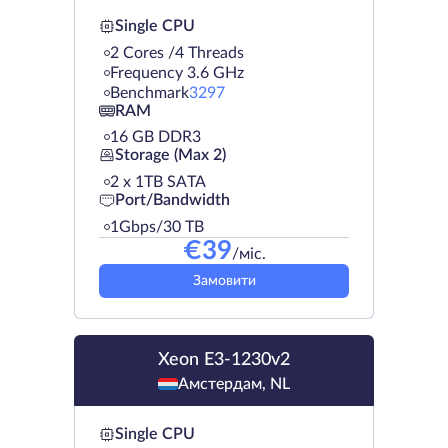
Single CPU
2 Cores /4 Threads
Frequency 3.6 GHz
Benchmark
3297
RAM
16 GB DDR3
Storage (Max 2)
2 х 1TB SATA
Port/Bandwidth
1Gbps/30 TB
€
39
/міс.
Замовити
Xeon E3-1230v2
Амстердам, NL
Single CPU