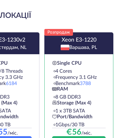
 ЛОКАЦІЇ
Розпродаж
E3-1230v2
Xeon E3-1220
тердам, NL
Варшава, PL
 CPU
Single CPU
/8 Threads
4 Cores
cy 3.3 GHz
Frequency 3.1 GHz
ark
6184
Benchmark
3788
RAM
DDR3
8 GB DDR3
 (Max 4)
Storage (Max 4)
 SATA
1 х 3TB SATA
andwidth
Port/Bandwidth
0 TB
1Gbps/30 TB
55
€
56
/міс.
/міс.