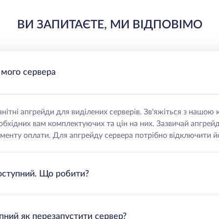
ВИ ЗАПИТАЄТЕ, МИ ВІДПОВІМО
 мого сервера
нітні апгрейди для виділених серверів. Зв'яжіться з нашо
еобхідних вам комплектуючих та цін на них. Зазвичай апгрей
менту оплати. Для апгрейду сервера потрібно відключити йо
оступний. Що робити?
пний як перезапустити сервер?