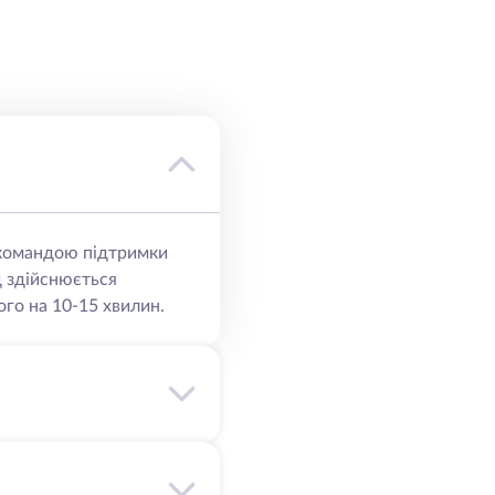
ю командою підтримки
д здійснюється
го на 10-15 хвилин.