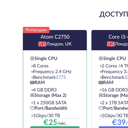
ДОСТУПН
Розпродаж
Atom C2750
Core i3
Лондон, UK
Лондо
Single CPU
Single CPU
8 Cores
2 Cores /4 T
Frequency 2.4 GHz
Frequency 3
Benchmark
2775
Benchmark
3
RAM
RAM
4 GB DDR3
16 GB DDR3
Storage (Max 2)
Storage (Ma
1 х 250GB SATA
2 х 1TB SAT
Port/Bandwidth
Port/Bandw
1Gbps/30 TB
1Gbps/30 T
€
25
€
39
/міс.
/