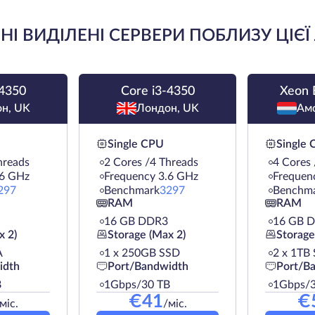
І ВИДІЛЕНІ СЕРВЕРИ ПОБЛИЗУ ЦІЄЇ
-4350
Core i3-4350
Xeon 
н, UK
Лондон, UK
Амс
Single CPU
Single
hreads
2 Cores /4 Threads
4 Cores 
.6 GHz
Frequency 3.6 GHz
Frequen
297
Benchmark
3297
Benchm
RAM
RAM
16 GB DDR3
16 GB 
x 2)
Storage (Max 2)
Storage
A
1 х 250GB SSD
2 х 1TB
idth
Port/Bandwidth
Port/B
B
1Gbps/30 TB
1Gbps/3
€
41
€
міс.
/міс.