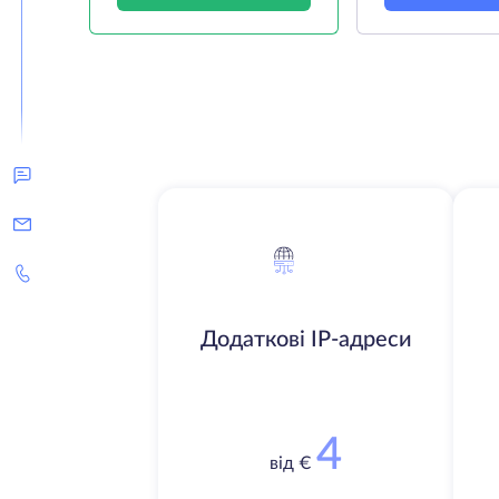
Додаткові IP-адреси
4
від €