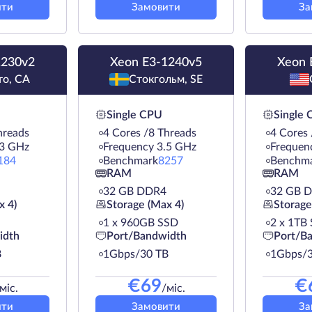
ити
Замовити
За
1230v2
Xeon E3-1240v5
Xeon 
то, CA
Стокгольм, SE
Single CPU
Single
hreads
4 Cores /8 Threads
4 Cores 
.3 GHz
Frequency 3.5 GHz
Frequen
184
Benchmark
8257
Benchm
RAM
RAM
32 GB DDR4
32 GB 
x 4)
Storage (Max 4)
Storage
1 х 960GB SSD
2 х 1TB
idth
Port/Bandwidth
Port/B
B
1Gbps/30 TB
1Gbps/3
€
69
€
міс.
/міс.
ити
Замовити
За