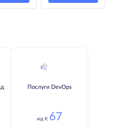
ід
Послуги DevOps
67
від €