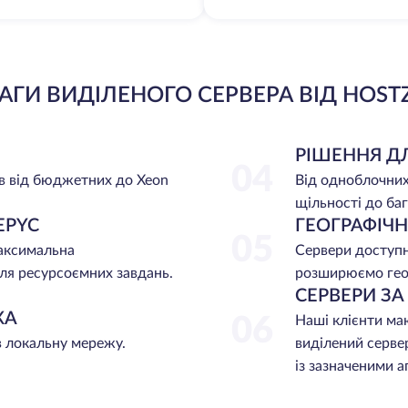
АГИ ВИДІЛЕНОГО СЕРВЕРА ВІД HOST
РІШЕННЯ Д
04
в від бюджетних до Xeon
Від одноблочних
щільності до баг
EPYC
ГЕОГРАФІЧ
05
максимальна
Сервери доступні
ля ресурсоємних завдань.
розширюємо гео
СЕРВЕРИ З
ЖА
06
Наші клієнти ма
в локальну мережу.
виділений серве
із зазначеними 