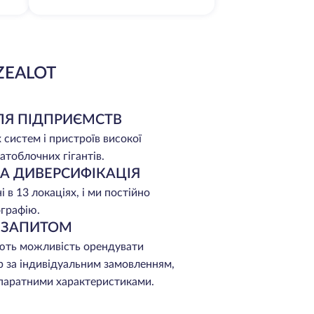
ZEALOT
ЛЯ ПІДПРИЄМСТВ
 систем і пристроїв високої
атоблочних гігантів.
НА ДИВЕРСИФІКАЦІЯ
 в 13 локаціях, і ми постійно
графію.
А ЗАПИТОМ
ють можливість орендувати
р за індивідуальним замовленням,
апаратними характеристиками.