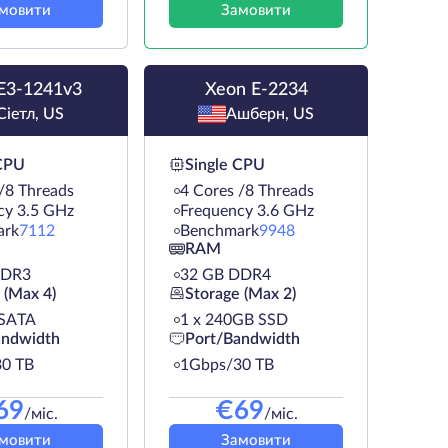
мовити
Замовити
E3-1241v3
Xeon E-2234
Сіетл, US
Ашберн, US
 CPU
Single CPU
/8 Threads
4 Cores /8 Threads
cy 3.5 GHz
Frequency 3.6 GHz
ark
7112
Benchmark
9948
RAM
DDR3
32 GB DDR4
 (Max 4)
Storage (Max 2)
 SATA
1 х 240GB SSD
andwidth
Port/Bandwidth
0 TB
1Gbps/30 TB
69
€
69
/міс.
/міс.
мовити
Замовити