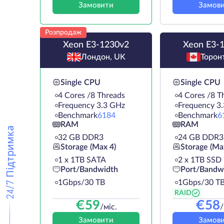
Замовити
Замов
Розпродаж
Xeon E3-1230v2
Xeon E3-
Лондон, UK
Торон
Single CPU
Single CPU
4 Cores /8 Threads
4 Cores /8 T
Frequency 3.3 GHz
Frequency 3
Benchmark
6184
Benchmark
6
RAM
RAM
24/7 Підтримка
32 GB DDR3
24 GB DDR3
Storage (Max 4)
Storage (Ma
1 х 1TB SATA
2 х 1TB SSD
Port/Bandwidth
Port/Bandw
1Gbps/30 TB
1Gbps/30 T
RAID
€
59
€
58
/міс.
/
Замовити
Замов