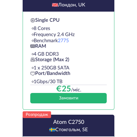
Лондон, UK
Single CPU
8 Cores
Frequency 2.4 GHz
Benchmark
2775
RAM
4 GB DDR3
Storage (Max 2)
1 х 250GB SATA
Port/Bandwidth
1Gbps/30 TB
€
25
/міс.
Замовити
Розпродаж
Atom C2750
Стокгольм, SE