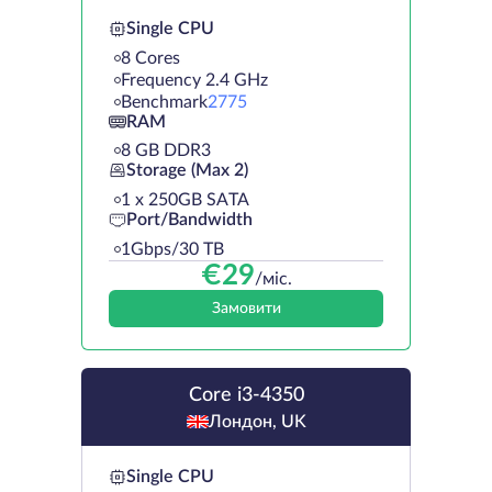
Single CPU
8 Cores
Frequency 2.4 GHz
Benchmark
2775
RAM
8 GB DDR3
Storage (Max 2)
1 х 250GB SATA
Port/Bandwidth
1Gbps/30 TB
€
29
/міс.
Замовити
Core i3-4350
Лондон, UK
Single CPU