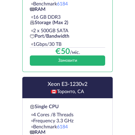
Benchmark
6184
RAM
16 GB DDR3
Storage (Max 2)
2 х 500GB SATA
Port/Bandwidth
1Gbps/30 TB
€
50
/міс.
Замовити
Xeon E3-1230v2
Торонто, CA
Single CPU
4 Cores /8 Threads
Frequency 3.3 GHz
Benchmark
6184
RAM