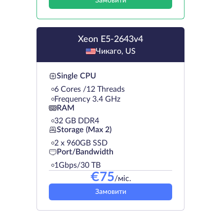
Замовити
Xeon E5-2643v4
Чикаго, US
Single CPU
6 Cores /12 Threads
Frequency 3.4 GHz
RAM
32 GB DDR4
Storage (Max 2)
2 х 960GB SSD
Port/Bandwidth
1Gbps/30 TB
€
75
/міс.
Замовити