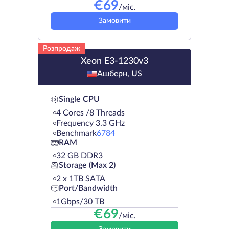
€
69
/міс.
Замовити
Розпродаж
Xeon E3-1230v3
Ашберн, US
Single CPU
4 Cores /8 Threads
Frequency 3.3 GHz
Benchmark
6784
RAM
32 GB DDR3
Storage (Max 2)
2 х 1TB SATA
Port/Bandwidth
1Gbps/30 TB
€
69
/міс.