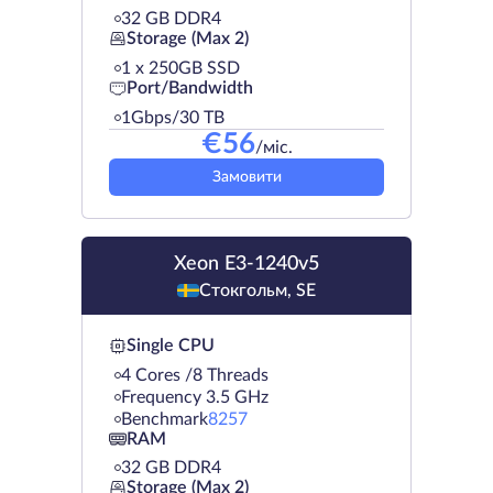
32 GB DDR4
Storage (Max 2)
1 х 250GB SSD
Port/Bandwidth
1Gbps/30 TB
€
56
/міс.
Замовити
Xeon E3-1240v5
Стокгольм, SE
Single CPU
4 Cores /8 Threads
Frequency 3.5 GHz
Benchmark
8257
RAM
32 GB DDR4
Storage (Max 2)