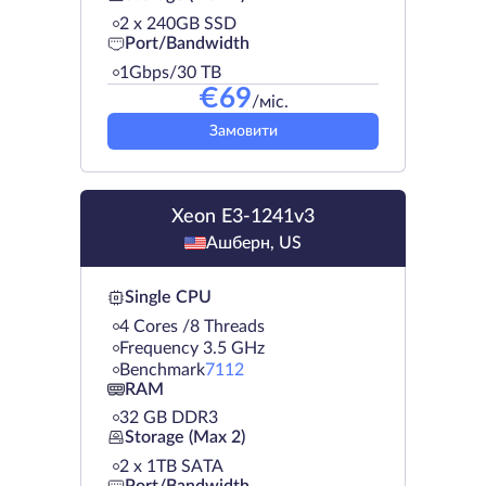
2 х 240GB SSD
Port/Bandwidth
1Gbps/30 TB
€
69
/міс.
Замовити
Xeon E3-1241v3
Ашберн, US
Single CPU
4 Cores /8 Threads
Frequency 3.5 GHz
Benchmark
7112
RAM
32 GB DDR3
Storage (Max 2)
2 х 1TB SATA