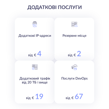
ДОДАТКОВІ ПОСЛУГИ
Додаткові IP-адреси
Резервне місце
4
2
від €
від €
Додатковий трафік
Послуги DevOps
від 20 ТБ і вище
19
67
від €
від €