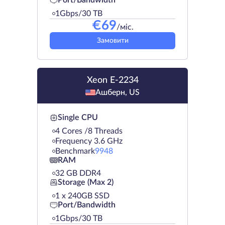
Port/Bandwidth
1Gbps/30 TB
€
69
/міс.
Замовити
Xeon E-2234
Ашберн, US
Single CPU
4 Cores /8 Threads
Frequency 3.6 GHz
Benchmark
9948
RAM
32 GB DDR4
Storage (Max 2)
1 х 240GB SSD
Port/Bandwidth
1Gbps/30 TB