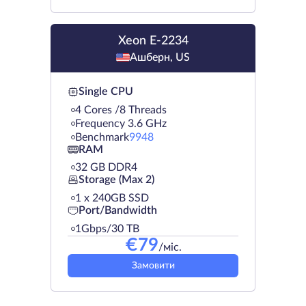
Xeon E-2234
Ашберн, US
Single CPU
4 Cores /8 Threads
Frequency 3.6 GHz
Benchmark
9948
RAM
32 GB DDR4
Storage (Max 2)
1 х 240GB SSD
Port/Bandwidth
1Gbps/30 TB
€
79
/міс.
Замовити