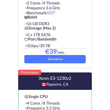
2 Cores /4 Threads
Frequency 3.6 GHz
Benchmark
3297
RAM
16 GB DDR3
Storage (Max 2)
2 х 1TB SATA
Port/Bandwidth
1Gbps/30 TB
€
39
/міс.
Замовити
Розпродаж
Xeon E3-1230v2
Торонто, CA
Single CPU
4 Cores /8 Threads
Frequency 3.3 GHz