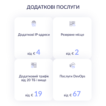
ДОДАТКОВІ ПОСЛУГИ
Додаткові IP-адреси
Резервне місце
4
2
від €
від €
Додатковий трафік
Послуги DevOps
від 20 ТБ і вище
19
67
від €
від €