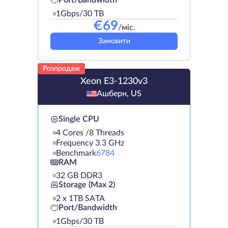
Port/Bandwidth
1Gbps/30 TB
€
69
/міс.
Замовити
Розпродаж
Xeon E3-1230v3
Ашберн, US
Single CPU
4 Cores /8 Threads
Frequency 3.3 GHz
Benchmark
6784
RAM
32 GB DDR3
Storage (Max 2)
2 х 1TB SATA
Port/Bandwidth
1Gbps/30 TB