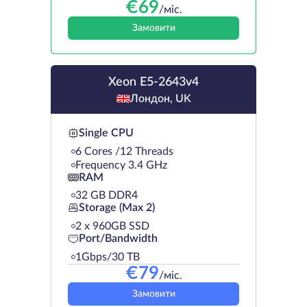
€
69
/міс.
Замовити
Xeon E5-2643v4
Лондон, UK
Single CPU
6 Cores /12 Threads
Frequency 3.4 GHz
RAM
32 GB DDR4
Storage (Max 2)
2 х 960GB SSD
Port/Bandwidth
1Gbps/30 TB
€
79
/міс.
Замовити