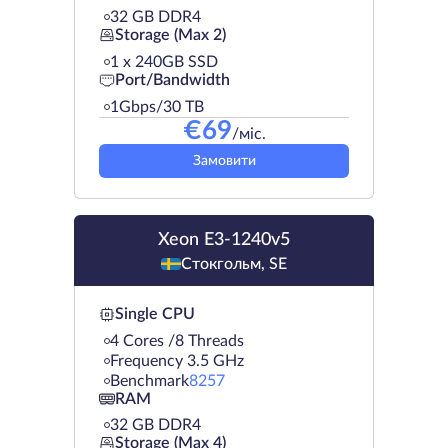
32 GB DDR4
Storage (Max 2)
1 х 240GB SSD
Port/Bandwidth
1Gbps/30 TB
€
69
/міс.
Замовити
Xeon E3-1240v5
Стокгольм, SE
Single CPU
4 Cores /8 Threads
Frequency 3.5 GHz
Benchmark
8257
RAM
32 GB DDR4
Storage (Max 4)