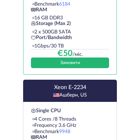
Benchmark
6184
RAM
16 GB DDR3
Storage (Max 2)
2 х 500GB SATA
Port/Bandwidth
1Gbps/30 TB
€
50
/міс.
Замовити
Xeon E-2234
Ашберн, US
Single CPU
4 Cores /8 Threads
Frequency 3.6 GHz
Benchmark
9948
RAM