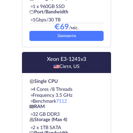
1 х 960GB SSD
Port/Bandwidth
1Gbps/30 TB
€
69
/міс.
Замовити
Xeon E3-1241v3
Сіетл, US
Single CPU
4 Cores /8 Threads
Frequency 3.5 GHz
Benchmark
7112
RAM
32 GB DDR3
Storage (Max 4)
2 х 1TB SATA