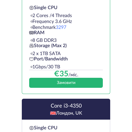
Single CPU
2 Cores /4 Threads
Frequency 3.6 GHz
Benchmark
3297
RAM
8 GB DDR3
Storage (Max 2)
2 х 1TB SATA
Port/Bandwidth
1Gbps/30 TB
€
35
/міс.
Замовити
Core i3-4350
Лондон, UK
Single CPU