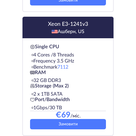
Замовити
Xeon E3-1241v3
Ашберн, US
Single CPU
4 Cores /8 Threads
Frequency 3.5 GHz
Benchmark
7112
RAM
32 GB DDR3
Storage (Max 2)
2 х 1TB SATA
Port/Bandwidth
1Gbps/30 TB
€
69
/міс.
Замовити