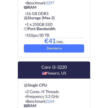
Benchmark
3297
RAM
16 GB DDR3
Storage (Max 2)
1 х 250GB SSD
Port/Bandwidth
1Gbps/30 TB
€
41
/міс.
Замовити
Core i3-3220
Чикаго, US
Single CPU
2 Cores /4 Threads
Frequency 3.3 GHz
Benchmark
2164
RAM