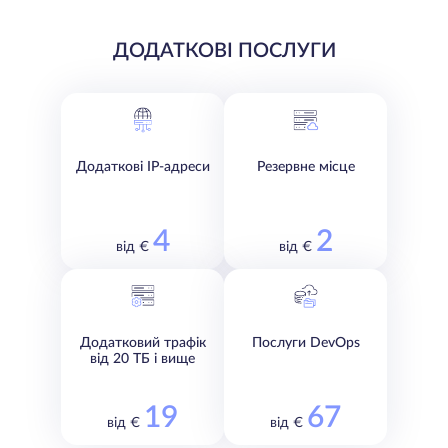
ДОДАТКОВІ ПОСЛУГИ
Додаткові IP-адреси
Резервне місце
4
2
від €
від €
Додатковий трафік
Послуги DevOps
від 20 ТБ і вище
19
67
від €
від €