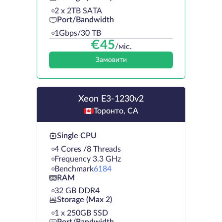
2 х 2TB SATA
Port/Bandwidth
1Gbps/30 TB
€
45
/міс.
Замовити
Xeon E3-1230v2
Торонто, CA
Single CPU
4 Cores /8 Threads
Frequency 3.3 GHz
Benchmark
6184
RAM
32 GB DDR4
Storage (Max 2)
1 х 250GB SSD