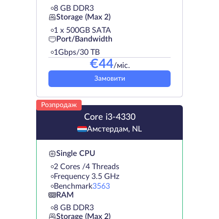
8 GB DDR3
Storage (Max 2)
1 х 500GB SATA
Port/Bandwidth
1Gbps/30 TB
€
44
/міс.
Замовити
Розпродаж
Core i3-4330
Амстердам, NL
Single CPU
2 Cores /4 Threads
Frequency 3.5 GHz
Benchmark
3563
RAM
8 GB DDR3
Storage (Max 2)