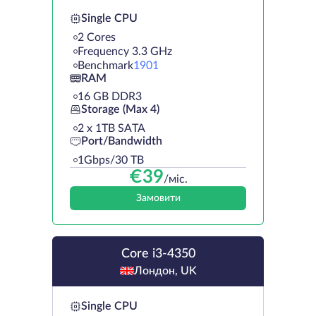
Single CPU
2 Cores
Frequency 3.3 GHz
Benchmark
1901
RAM
16 GB DDR3
Storage (Max 4)
2 х 1TB SATA
Port/Bandwidth
1Gbps/30 TB
€
39
/міс.
Замовити
Core i3-4350
Лондон, UK
Single CPU