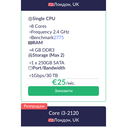
Лондон, UK
Single CPU
8 Cores
Frequency 2.4 GHz
Benchmark
2775
RAM
4 GB DDR3
Storage (Max 2)
1 х 250GB SATA
Port/Bandwidth
1Gbps/30 TB
€
25
/міс.
Замовити
Розпродаж
Core i3-2120
Лондон, UK