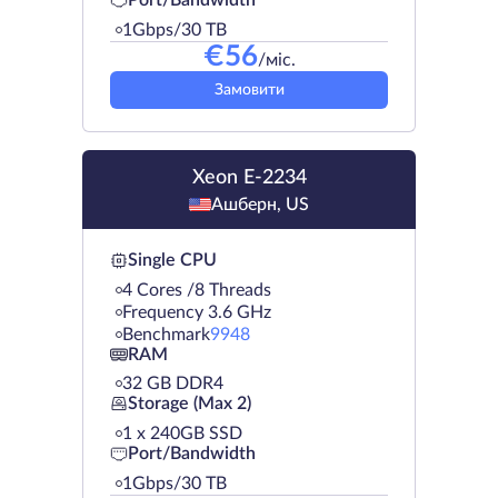
Port/Bandwidth
1Gbps/30 TB
€
56
/міс.
Замовити
Xeon E-2234
Ашберн, US
Single CPU
4 Cores /8 Threads
Frequency 3.6 GHz
Benchmark
9948
RAM
32 GB DDR4
Storage (Max 2)
1 х 240GB SSD
Port/Bandwidth
1Gbps/30 TB