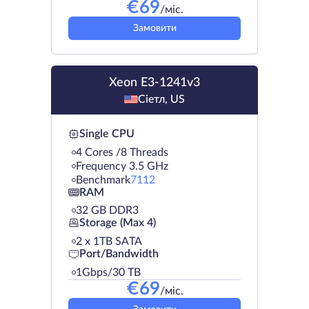
€
69
/міс.
Замовити
Xeon E3-1241v3
Сіетл, US
Single CPU
4 Cores /8 Threads
Frequency 3.5 GHz
Benchmark
7112
RAM
32 GB DDR3
Storage (Max 4)
2 х 1TB SATA
Port/Bandwidth
1Gbps/30 TB
€
69
/міс.