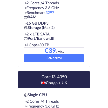
2 Cores /4 Threads
Frequency 3.6 GHz
Benchmark
3297
RAM
16 GB DDR3
Storage (Max 2)
2 х 1TB SATA
Port/Bandwidth
1Gbps/30 TB
€
39
/міс.
Замовити
Core i3-4350
Лондон, UK
Single CPU
2 Cores /4 Threads
Frequency 3.6 GHz