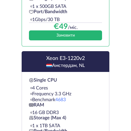
1 х 500GB SATA
Port/Bandwidth
1Gbps/30 TB
€
49
/міс.
Замовити
Xeon E3-1220v2
Амстердам, NL
Single CPU
4 Cores
Frequency 3.3 GHz
Benchmark
4683
RAM
16 GB DDR3
Storage (Max 4)
1 х 1TB SATA