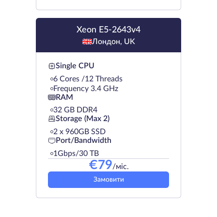
Xeon E5-2643v4
Лондон, UK
Single CPU
6 Cores /12 Threads
Frequency 3.4 GHz
RAM
32 GB DDR4
Storage (Max 2)
2 х 960GB SSD
Port/Bandwidth
1Gbps/30 TB
€
79
/міс.
Замовити