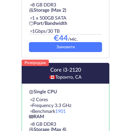
8 GB DDR3
Storage (Max 2)
1 х 500GB SATA
Port/Bandwidth
1Gbps/30 TB
€
44
/міс.
Замовити
Розпродаж
Core i3-2120
Торонто, CA
Single CPU
2 Cores
Frequency 3.3 GHz
Benchmark
1901
RAM
8 GB DDR3
Storage (Max 4)