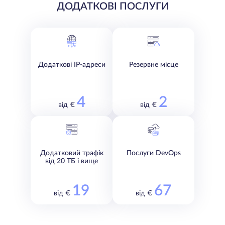
ДОДАТКОВІ ПОСЛУГИ
Додаткові IP-адреси
Резервне місце
4
2
від €
від €
Додатковий трафік
Послуги DevOps
від 20 ТБ і вище
19
67
від €
від €