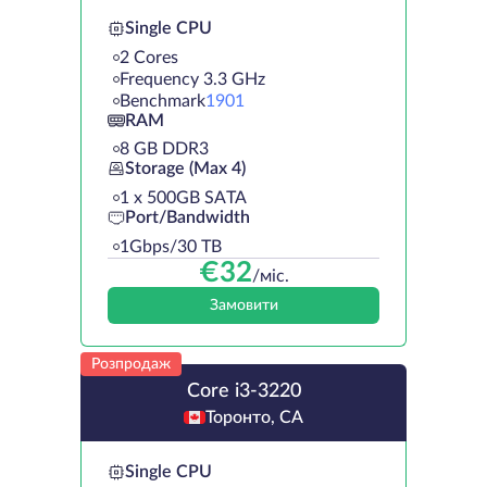
Single CPU
2 Cores
Frequency 3.3 GHz
Benchmark
1901
RAM
8 GB DDR3
Storage (Max 4)
1 х 500GB SATA
Port/Bandwidth
1Gbps/30 TB
€
32
/міс.
Замовити
Розпродаж
Core i3-3220
Торонто, CA
Single CPU