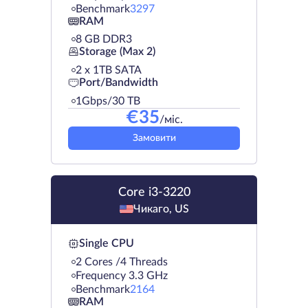
Benchmark
3297
RAM
8 GB DDR3
Storage (Max 2)
2 х 1TB SATA
Port/Bandwidth
1Gbps/30 TB
€
35
/міс.
Замовити
Core i3-3220
Чикаго, US
Single CPU
2 Cores /4 Threads
Frequency 3.3 GHz
Benchmark
2164
RAM