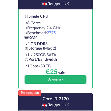
Лондон, UK
Single CPU
8 Cores
Frequency 2.4 GHz
Benchmark
2775
RAM
4 GB DDR3
Storage (Max 2)
1 х 250GB SATA
Port/Bandwidth
1Gbps/30 TB
€
25
/міс.
Замовити
Розпродаж
Core i3-2120
Лондон, UK