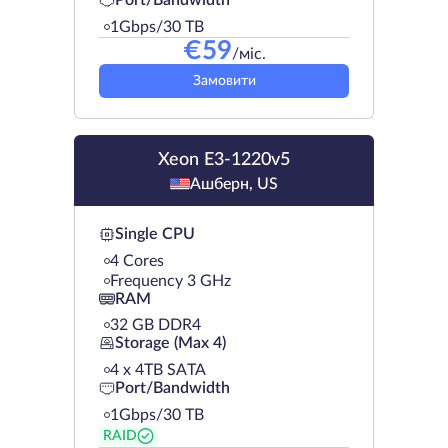
Port/Bandwidth
1Gbps/30 TB
€
59
/міс.
Замовити
Xeon E3-1220v5
Ашберн, US
Single CPU
4 Cores
Frequency 3 GHz
RAM
32 GB DDR4
Storage (Max 4)
4 х 4TB SATA
Port/Bandwidth
1Gbps/30 TB
RAID