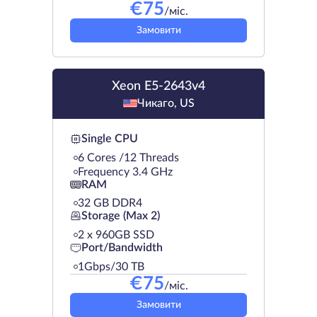
€
75
/міс.
Замовити
Xeon E5-2643v4
Чикаго, US
Single CPU
6 Cores /12 Threads
Frequency 3.4 GHz
RAM
32 GB DDR4
Storage (Max 2)
2 х 960GB SSD
Port/Bandwidth
1Gbps/30 TB
€
75
/міс.
Замовити