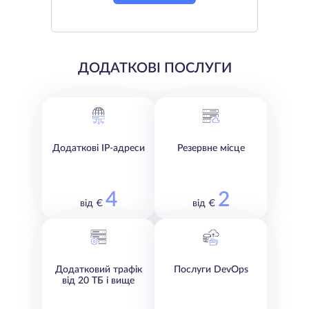
ДОДАТКОВІ ПОСЛУГИ
Додаткові IP-адреси
Резервне місце
4
2
від €
від €
Додатковий трафік
Послуги DevOps
від 20 ТБ і вище