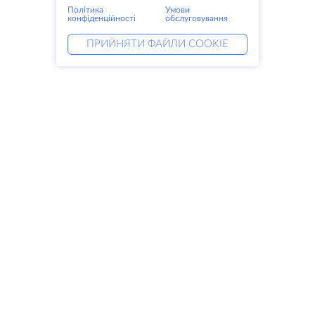
Політика
Умови
конфіденційності
обслуговування
ПРИЙНЯТИ ФАЙЛИ COOKIE
Послуги
Рішення
Виділені сервери
Послуги DevOps
VPS
Linked helper
Колокація
Keitaro VPS
Домени
RDP
Сховище для зберігання даних
SSL-сертифікати
Компанія
Правові питання
Про HostZealot
SLA
Зв'яжіться з нами
Політика конфіденційності
Дата-центри
Заява про конфіденційність
Looking glass
Умови надання послуг
База знань
Партнерська програма