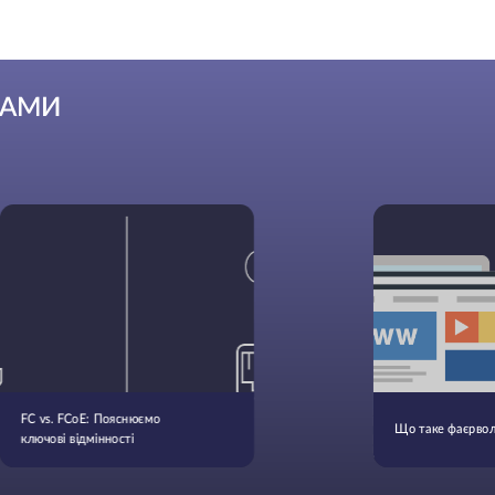
РАМИ
FC vs. FCoE: Пояснюємо
Що таке фаєрволи 
ключові відмінності