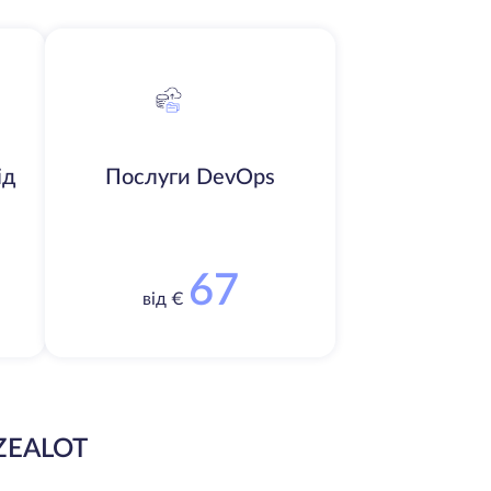
ід
Послуги DevOps
67
від €
ZEALOT