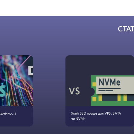
СТА
мінності,
Який SSD краще для VPS: SATA
чи NVMe