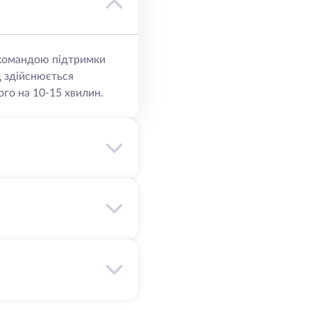
ю командою підтримки
д здійснюється
го на 10-15 хвилин.