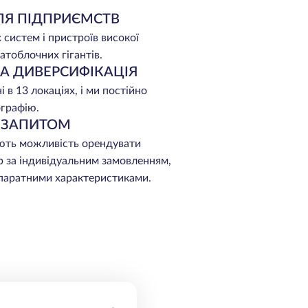
ЛЯ ПІДПРИЄМСТВ
 систем і пристроїв високої
атоблочних гігантів.
НА ДИВЕРСИФІКАЦІЯ
 в 13 локаціях, і ми постійно
графію.
А ЗАПИТОМ
ють можливість орендувати
р за індивідуальним замовленням,
апаратними характеристиками.