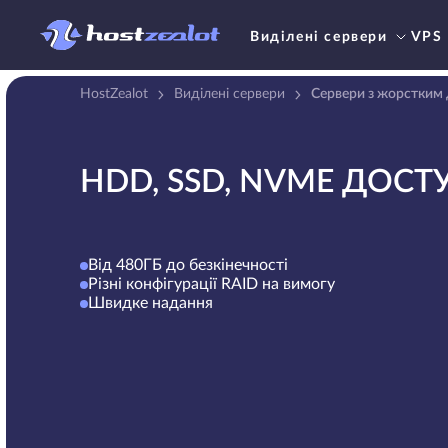
Виділені сервери
VPS
HostZealot
Виділені сервери
Сервери з жорстким 
HDD, SSD, NVME ДОСТ
Від 480ГБ до безкінечності
Різні конфігурації RAID на вимогу
Швидке надання