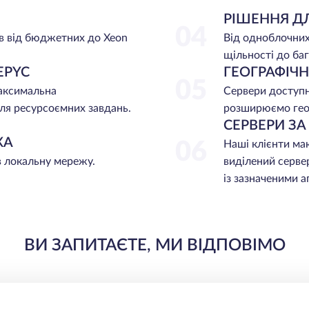
РІШЕННЯ Д
04
в від бюджетних до Xeon
Від одноблочних
щільності до баг
EPYC
ГЕОГРАФІЧ
05
максимальна
Сервери доступні
ля ресурсоємних завдань.
розширюємо гео
СЕРВЕРИ З
ЖА
06
Наші клієнти ма
в локальну мережу.
виділений серве
із зазначеними 
ВИ ЗАПИТАЄТЕ, МИ ВІДПОВІМО