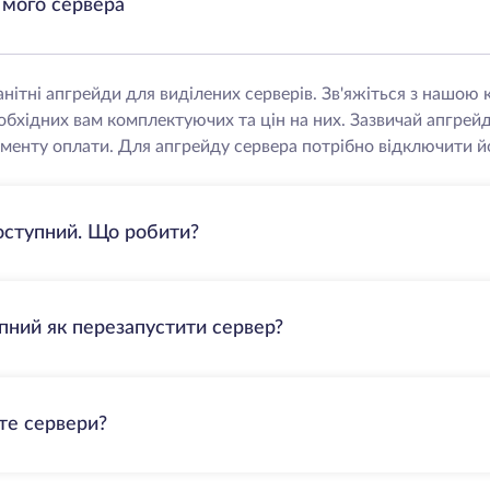
 мого сервера
нітні апгрейди для виділених серверів. Зв'яжіться з нашо
еобхідних вам комплектуючих та цін на них. Зазвичай апгрей
менту оплати. Для апгрейду сервера потрібно відключити йо
оступний. Що робити?
пний як перезапустити сервер?
те сервери?