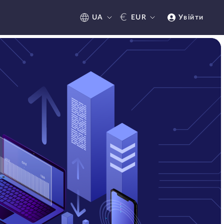
€
UA
EUR
Увійти