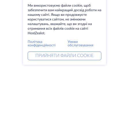
Ми використовуємо файли cookie, щоб
забезпечити вам найкращий досвід роботи на
нашому сайті. Якщо ви продовжуєте
користуватися сайтом, не змінюючи
налаштувань, вважайте, що ви згодні на
отримання всіх файлів cookie на сайті
HostZealot.
Політика
Умови
конфіденційності
обслуговування
ПРИЙНЯТИ ФАЙЛИ COOKIE
Послуги
Рішення
Виділені сервери
Послуги DevOps
VPS
Linked helper
Колокація
Keitaro VPS
Домени
RDP
Сховище для зберігання даних