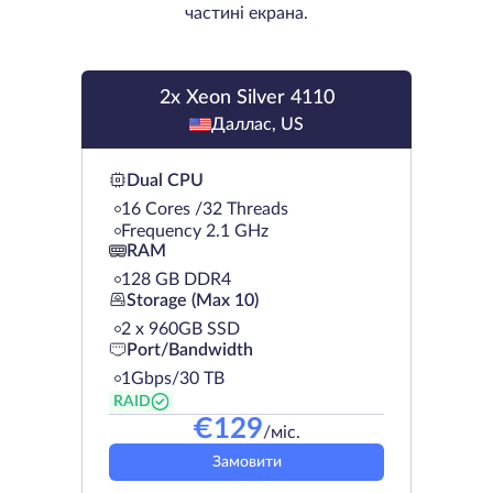
частині екрана.
2x Xeon Silver 4110
Даллас, US
Dual CPU
16 Cores /32 Threads
Frequency 2.1 GHz
RAM
128 GB DDR4
Storage (Max 10)
2 х 960GB SSD
Port/Bandwidth
1Gbps/30 TB
RAID
€
129
/міс.
Замовити