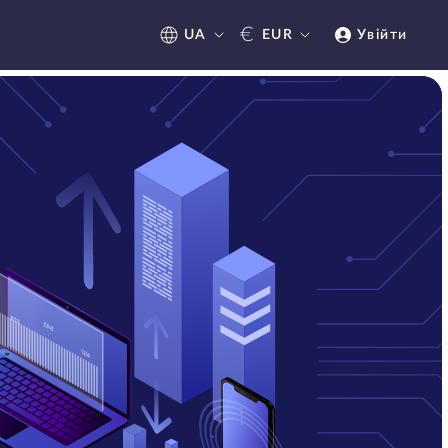
€
UA
EUR
Увійти