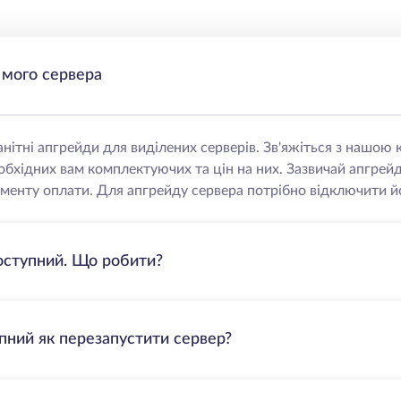
 мого сервера
нітні апгрейди для виділених серверів. Зв'яжіться з нашо
еобхідних вам комплектуючих та цін на них. Зазвичай апгрей
менту оплати. Для апгрейду сервера потрібно відключити йо
оступний. Що робити?
пний як перезапустити сервер?