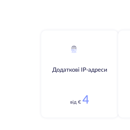
Додаткові IP-адреси
4
від €