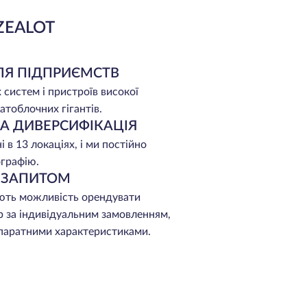
ZEALOT
ЛЯ ПІДПРИЄМСТВ
 систем і пристроїв високої
атоблочних гігантів.
НА ДИВЕРСИФІКАЦІЯ
 в 13 локаціях, і ми постійно
графію.
А ЗАПИТОМ
ють можливість орендувати
р за індивідуальним замовленням,
апаратними характеристиками.