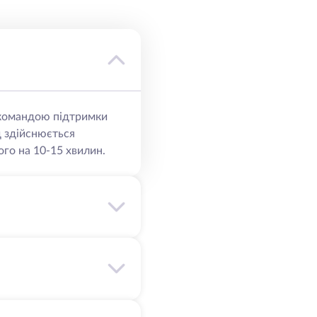
ю командою підтримки
д здійснюється
го на 10-15 хвилин.