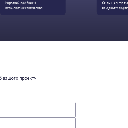
Короткий посібник зі
Скільки сайтів м
встановлення тимчасової
на одному виділе
статичної IP-адреси у Linux
б вашого проекту