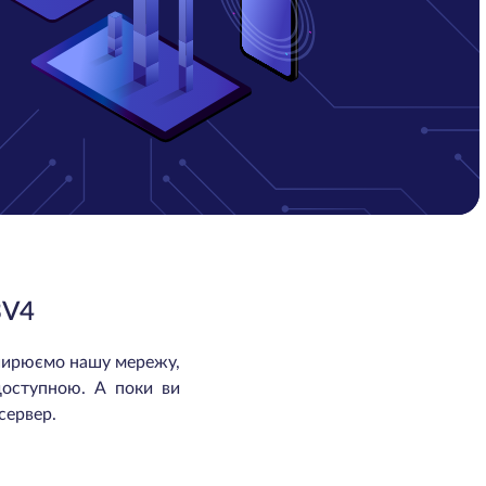
3V4
зширюємо нашу мережу,
доступною. А поки ви
сервер.