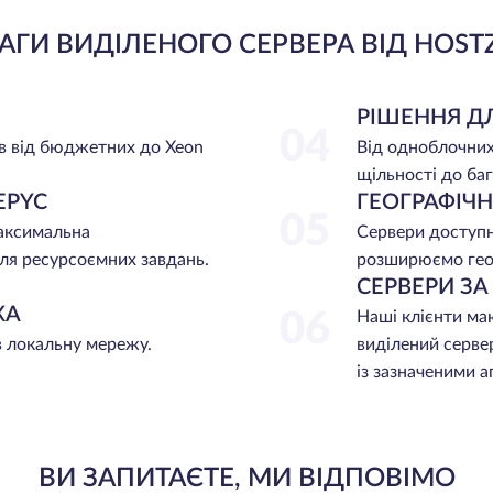
АГИ ВИДІЛЕНОГО СЕРВЕРА ВІД HOST
РІШЕННЯ Д
04
в від бюджетних до Xeon
Від одноблочних
щільності до баг
EPYC
ГЕОГРАФІЧ
05
максимальна
Сервери доступні
ля ресурсоємних завдань.
розширюємо гео
СЕРВЕРИ З
ЖА
06
Наші клієнти ма
в локальну мережу.
виділений серве
із зазначеними 
ВИ ЗАПИТАЄТЕ, МИ ВІДПОВІМО