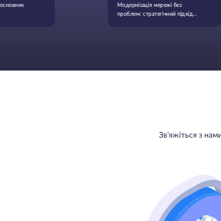
 основних
Модернізація мережі без
проблем: стратегічний підхід
до розвитку інфраструктури
Зв'яжіться з на