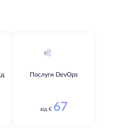
ід
Послуги DevOps
67
від €