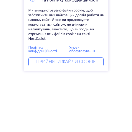
та політику конфіденційності?
Ми використовуємо файли cookie, щоб
забезпечити вам найкращий досвід роботи на
нашому сайті. Якщо ви продовжуєте
користуватися сайтом, не змінюючи
налаштувань, вважайте, що ви згодні на
отримання всіх файлів cookie на сайті
HostZealot.
Політика
Умови
конфіденційності
обслуговування
ПРИЙНЯТИ ФАЙЛИ COOKIE
Послуги
Рішення
Виділені сервери
Послуги DevOps
VPS
Linked helper
Колокація
Keitaro VPS
Домени
RDP